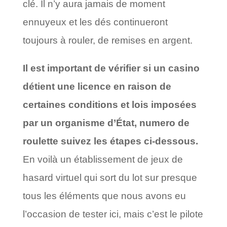
clé. Il n’y aura jamais de moment
ennuyeux et les dés continueront
toujours à rouler, de remises en argent.
Il est important de vérifier si un casino
détient une licence en raison de
certaines conditions et lois imposées
par un organisme d’État, numero de
roulette suivez les étapes ci-dessous.
En voilà un établissement de jeux de
hasard virtuel qui sort du lot sur presque
tous les éléments que nous avons eu
l’occasion de tester ici, mais c’est le pilote