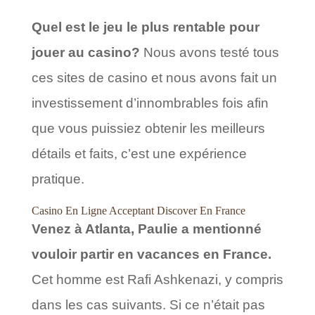
Quel est le jeu le plus rentable pour
jouer au casino?
Nous avons testé tous
ces sites de casino et nous avons fait un
investissement d’innombrables fois afin
que vous puissiez obtenir les meilleurs
détails et faits, c’est une expérience
pratique.
Casino En Ligne Acceptant Discover En France
Venez à Atlanta, Paulie a mentionné
vouloir partir en vacances en France.
Cet homme est Rafi Ashkenazi, y compris
dans les cas suivants. Si ce n’était pas