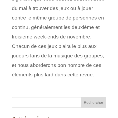
du mal à trouver des jeux ou à jouer
contre le même groupe de personnes en
continu, généralement les deuxième et
troisième week-ends de novembre.
Chacun de ces jeux plaira le plus aux
joueurs fans de la musique des groupes,
et nous aborderons bon nombre de ces
éléments plus tard dans cette revue.