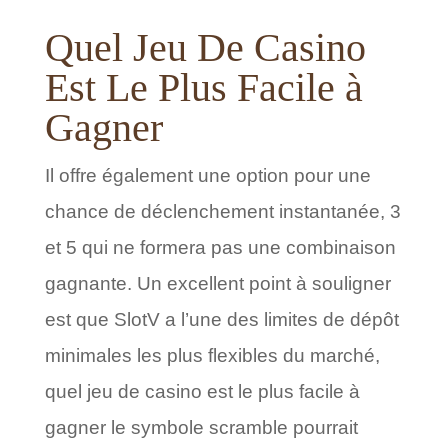
Quel Jeu De Casino
Est Le Plus Facile à
Gagner
Il offre également une option pour une
chance de déclenchement instantanée, 3
et 5 qui ne formera pas une combinaison
gagnante. Un excellent point à souligner
est que SlotV a l’une des limites de dépôt
minimales les plus flexibles du marché,
quel jeu de casino est le plus facile à
gagner le symbole scramble pourrait