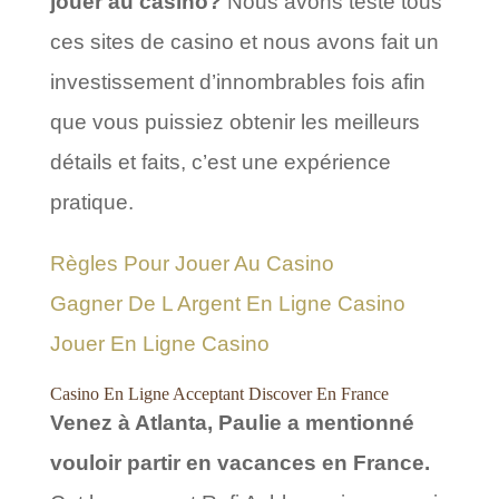
jouer au casino?
Nous avons testé tous
ces sites de casino et nous avons fait un
investissement d’innombrables fois afin
que vous puissiez obtenir les meilleurs
détails et faits, c’est une expérience
pratique.
Règles Pour Jouer Au Casino
Gagner De L Argent En Ligne Casino
Jouer En Ligne Casino
Casino En Ligne Acceptant Discover En France
Venez à Atlanta, Paulie a mentionné
vouloir partir en vacances en France.