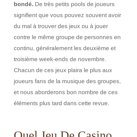
bondé.
De très petits pools de joueurs
signifient que vous pouvez souvent avoir
du mal à trouver des jeux ou à jouer
contre le même groupe de personnes en
continu, généralement les deuxième et
troisième week-ends de novembre.
Chacun de ces jeux plaira le plus aux
joueurs fans de la musique des groupes,
et nous aborderons bon nombre de ces
éléments plus tard dans cette revue.
Quel Jeu De Casino