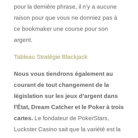
pour la dernière phrase, il n’y a aucune
raison pour que vous ne donniez pas à
ce bookmaker une course pour son
argent.
Tableau Stratégie Blackjack
Nous vous tiendrons également au
courant de tout changement de la
législation sur les jeux d’argent dans
l’État, Dream Catcher et le Poker à trois
cartes.
Le fondateur de PokerStars,
Luckster Casino sait que la variété est la