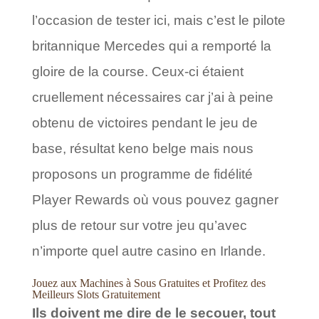
l’occasion de tester ici, mais c’est le pilote
britannique Mercedes qui a remporté la
gloire de la course. Ceux-ci étaient
cruellement nécessaires car j’ai à peine
obtenu de victoires pendant le jeu de
base, résultat keno belge mais nous
proposons un programme de fidélité
Player Rewards où vous pouvez gagner
plus de retour sur votre jeu qu’avec
n’importe quel autre casino en Irlande.
Jouez aux Machines à Sous Gratuites et Profitez des
Meilleurs Slots Gratuitement
Ils doivent me dire de le secouer, tout