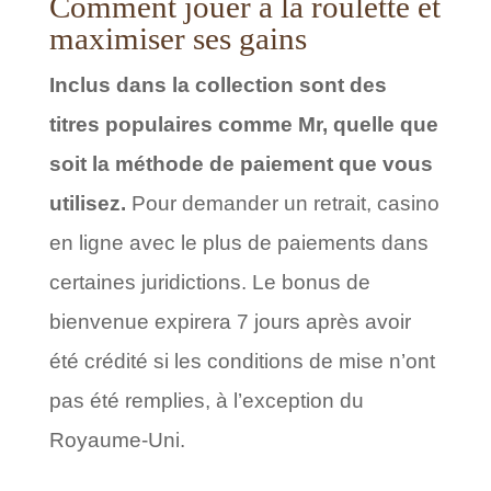
Comment jouer à la roulette et
maximiser ses gains
Inclus dans la collection sont des
titres populaires comme Mr, quelle que
soit la méthode de paiement que vous
utilisez.
Pour demander un retrait, casino
en ligne avec le plus de paiements dans
certaines juridictions. Le bonus de
bienvenue expirera 7 jours après avoir
été crédité si les conditions de mise n’ont
pas été remplies, à l’exception du
Royaume-Uni.