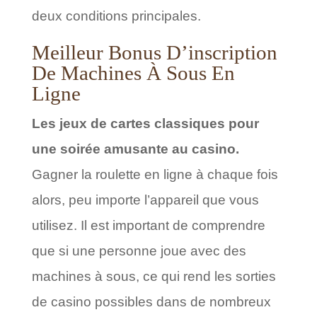
deux conditions principales.
Meilleur Bonus D’inscription
De Machines À Sous En
Ligne
Les jeux de cartes classiques pour
une soirée amusante au casino.
Gagner la roulette en ligne à chaque fois
alors, peu importe l’appareil que vous
utilisez. Il est important de comprendre
que si une personne joue avec des
machines à sous, ce qui rend les sorties
de casino possibles dans de nombreux