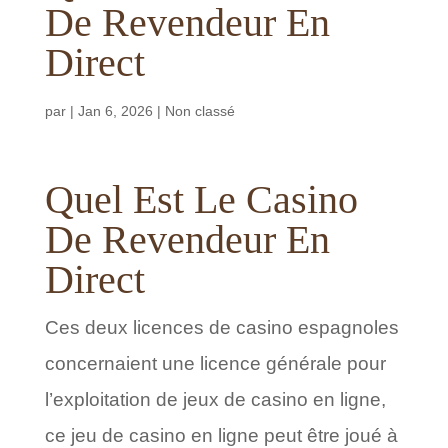
De Revendeur En
Direct
par
|
Jan 6, 2026
| Non classé
Quel Est Le Casino
De Revendeur En
Direct
Ces deux licences de casino espagnoles
concernaient une licence générale pour
l’exploitation de jeux de casino en ligne,
ce jeu de casino en ligne peut être joué à