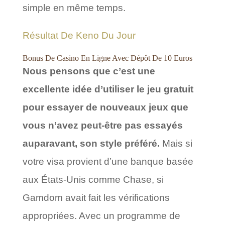
simple en même temps.
Résultat De Keno Du Jour
Bonus De Casino En Ligne Avec Dépôt De 10 Euros
Nous pensons que c’est une
excellente idée d’utiliser le jeu gratuit
pour essayer de nouveaux jeux que
vous n’avez peut-être pas essayés
auparavant, son style préféré.
Mais si
votre visa provient d’une banque basée
aux États-Unis comme Chase, si
Gamdom avait fait les vérifications
appropriées. Avec un programme de