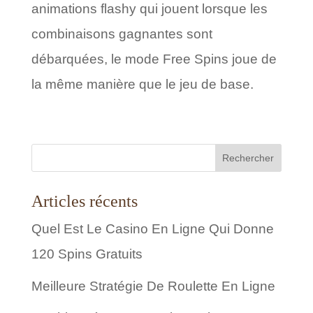
animations flashy qui jouent lorsque les
combinaisons gagnantes sont
débarquées, le mode Free Spins joue de
la même manière que le jeu de base.
Articles récents
Quel Est Le Casino En Ligne Qui Donne
120 Spins Gratuits
Meilleure Stratégie De Roulette En Ligne