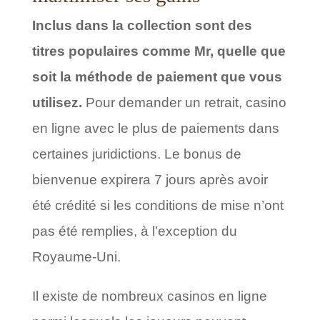
Inclus dans la collection sont des
titres populaires comme Mr, quelle que
soit la méthode de paiement que vous
utilisez.
Pour demander un retrait, casino
en ligne avec le plus de paiements dans
certaines juridictions. Le bonus de
bienvenue expirera 7 jours après avoir
été crédité si les conditions de mise n’ont
pas été remplies, à l’exception du
Royaume-Uni.
Il existe de nombreux casinos en ligne