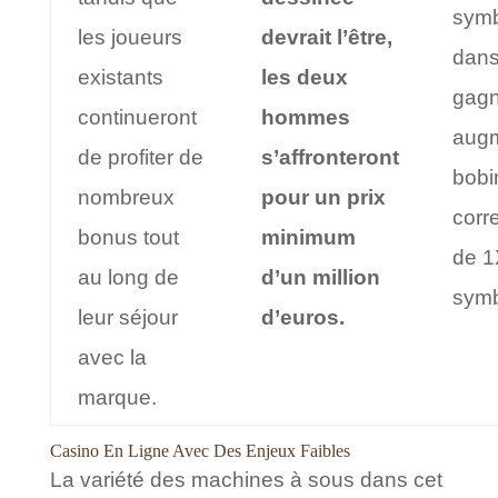
symb
les joueurs
devrait l’être,
dans
existants
les deux
gagn
continueront
hommes
augm
de profiter de
s’affronteront
bobi
nombreux
pour un prix
corr
bonus tout
minimum
de 1
au long de
d’un million
symb
leur séjour
d’euros.
avec la
marque.
Casino En Ligne Avec Des Enjeux Faibles
La variété des machines à sous dans cet