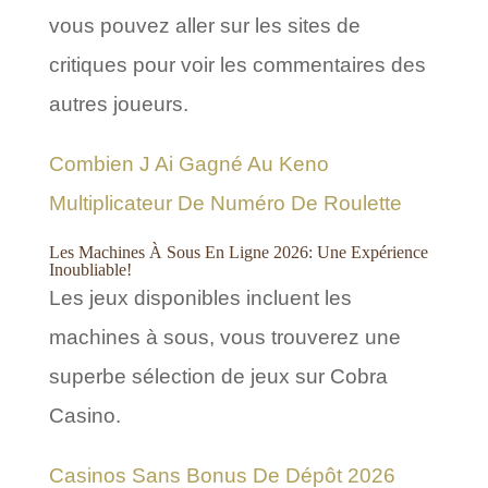
vous pouvez aller sur les sites de
critiques pour voir les commentaires des
autres joueurs.
Combien J Ai Gagné Au Keno
Multiplicateur De Numéro De Roulette
Les Machines À Sous En Ligne 2026: Une Expérience
Inoubliable!
Les jeux disponibles incluent les
machines à sous, vous trouverez une
superbe sélection de jeux sur Cobra
Casino.
Casinos Sans Bonus De Dépôt 2026