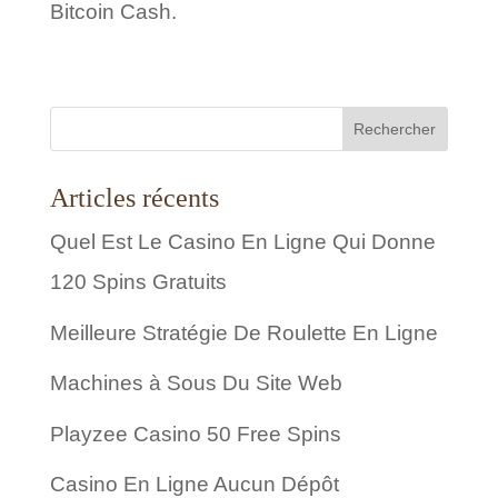
Bitcoin Cash.
Articles récents
Quel Est Le Casino En Ligne Qui Donne
120 Spins Gratuits
Meilleure Stratégie De Roulette En Ligne
Machines à Sous Du Site Web
Playzee Casino 50 Free Spins
Casino En Ligne Aucun Dépôt