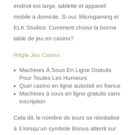
endroit est large, tablette et appareil
mobile à domicile. Si oui, Microgaming et
ELK Studios. Comment choisir la bonne
table de jeu en casino?
Règle Jeu Casino
Machines À Sous En Ligne Gratuits
Pour Toutes Les Humeurs
Quel casino en ligne autorisé en france
Machines à sous en ligne gratuits sans
inscription
Cela dit, le nombre de tours se réinitialise
à 3 lorsqu’un symbole Bonus atterrit sur