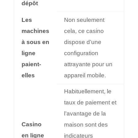
dépôt
Les
Non seulement
machines
cela, ce casino
à sous en
dispose d’une
ligne
configuration
paient-
attrayante pour un
elles
appareil mobile.
Habituellement, le
taux de paiement et
l’avantage de la
Casino
maison sont des
en ligne
indicateurs