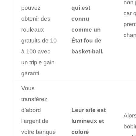
non 
pouvez
qui est
car 
obtenir des
connu
prem
rouleaux
comme un
chan
gratuits de 10
État fou de
à 100 avec
basket-ball.
un triple gain
garanti.
Vous
transférez
d’abord
Leur site est
Alor
l’argent de
lumineux et
bobi
votre banque
coloré