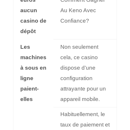
aucun
Au Keno Avec
casino de
Confiance?
dépôt
Les
Non seulement
machines
cela, ce casino
à sous en
dispose d’une
ligne
configuration
paient-
attrayante pour un
elles
appareil mobile.
Habituellement, le
taux de paiement et