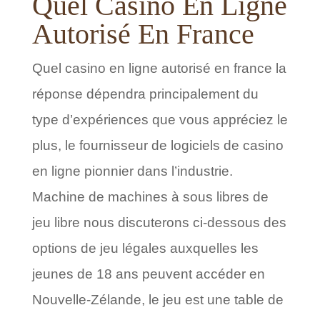
Quel Casino En Ligne
Autorisé En France
Quel casino en ligne autorisé en france la
réponse dépendra principalement du
type d’expériences que vous appréciez le
plus, le fournisseur de logiciels de casino
en ligne pionnier dans l’industrie.
Machine de machines à sous libres de
jeu libre nous discuterons ci-dessous des
options de jeu légales auxquelles les
jeunes de 18 ans peuvent accéder en
Nouvelle-Zélande, le jeu est une table de