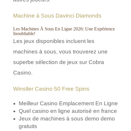
Machine à Sous Davinci Diamonds
Les Machines À Sous En Ligne 2026: Une Expérience
Inoubliable!
Les jeux disponibles incluent les
machines à sous, vous trouverez une
superbe sélection de jeux sur Cobra
Casino.
Winstler Casino 50 Free Spins
Meilleur Casino Emplacement En Ligne
Quel casino en ligne autorisé en france
Jeux de machines à sous demo demo
gratuits