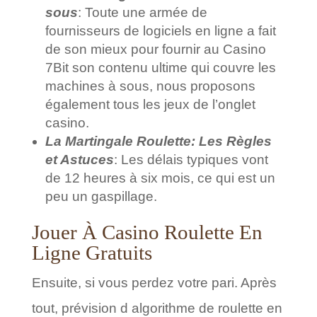
sous
: Toute une armée de
fournisseurs de logiciels en ligne a fait
de son mieux pour fournir au Casino
7Bit son contenu ultime qui couvre les
machines à sous, nous proposons
également tous les jeux de l’onglet
casino.
La Martingale Roulette: Les Règles
et Astuces
: Les délais typiques vont
de 12 heures à six mois, ce qui est un
peu un gaspillage.
Jouer À Casino Roulette En
Ligne Gratuits
Ensuite, si vous perdez votre pari. Après
tout, prévision d algorithme de roulette en