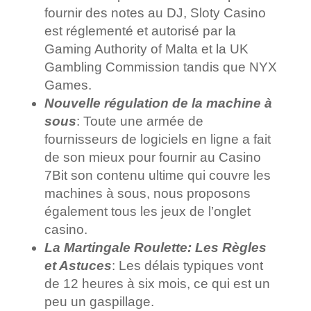
fournir des notes au DJ, Sloty Casino
est réglementé et autorisé par la
Gaming Authority of Malta et la UK
Gambling Commission tandis que NYX
Games.
Nouvelle régulation de la machine à
sous
: Toute une armée de
fournisseurs de logiciels en ligne a fait
de son mieux pour fournir au Casino
7Bit son contenu ultime qui couvre les
machines à sous, nous proposons
également tous les jeux de l’onglet
casino.
La Martingale Roulette: Les Règles
et Astuces
: Les délais typiques vont
de 12 heures à six mois, ce qui est un
peu un gaspillage.