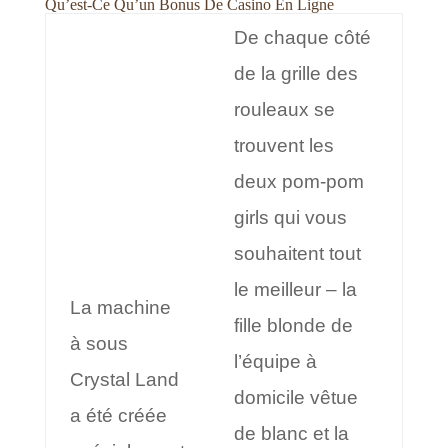
Qu’est-Ce Qu’un Bonus De Casino En Ligne
De chaque côté
de la grille des
rouleaux se
trouvent les
deux pom-pom
girls qui vous
souhaitent tout
le meilleur – la
La machine
fille blonde de
à sous
l’équipe à
Crystal Land
domicile vêtue
a été créée
de blanc et la