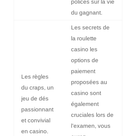
polices sur la vie
du gagnant.
Les secrets de
la roulette
casino les
options de
paiement
Les règles
proposées au
du craps, un
casino sont
jeu de dés
également
passionnant
cruciales lors de
et convivial
l’examen, vous
en casino.