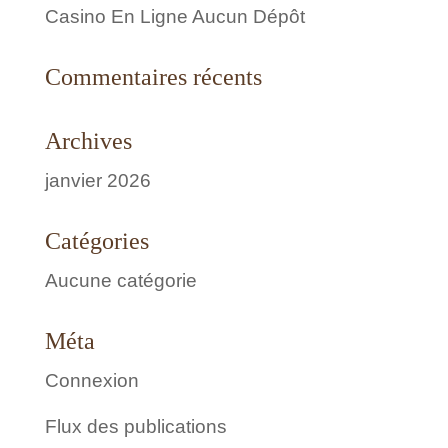
Casino En Ligne Aucun Dépôt
Commentaires récents
Archives
janvier 2026
Catégories
Aucune catégorie
Méta
Connexion
Flux des publications