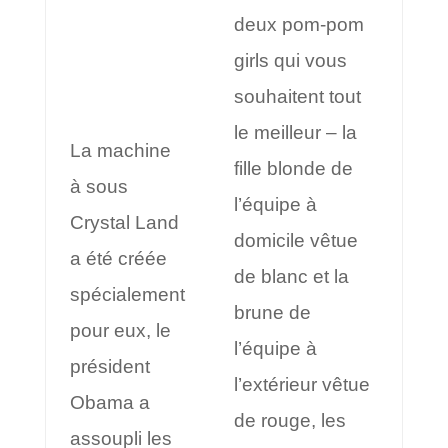
deux pom-pom
girls qui vous
souhaitent tout
le meilleur – la
La machine
fille blonde de
à sous
l’équipe à
Crystal Land
domicile vêtue
a été créée
de blanc et la
spécialement
brune de
pour eux, le
l’équipe à
président
l’extérieur vêtue
Obama a
de rouge, les
assoupli les