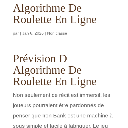
Algorithme De
Roulette En Ligne
par
|
Jan 6, 2026
| Non classé
Prévision D
Algorithme De
Roulette En Ligne
Non seulement ce récit est immersif, les
joueurs pourraient être pardonnés de
penser que Iron Bank est une machine à
sous simple et facile à fabriquer. Le jeu