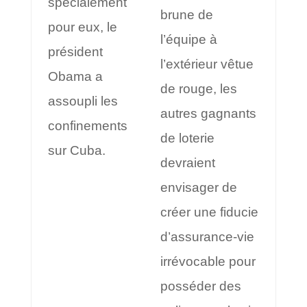
spécialement
brune de
pour eux, le
l’équipe à
président
l’extérieur vêtue
Obama a
de rouge, les
assoupli les
autres gagnants
confinements
de loterie
sur Cuba.
devraient
envisager de
créer une fiducie
d’assurance-vie
irrévocable pour
posséder des