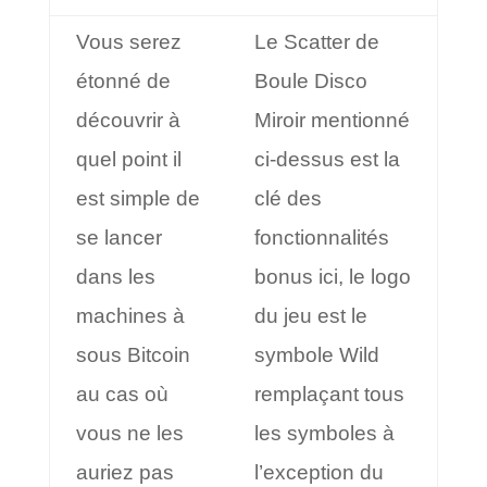
Vous serez
Le Scatter de
étonné de
Boule Disco
découvrir à
Miroir mentionné
quel point il
ci-dessus est la
est simple de
clé des
se lancer
fonctionnalités
dans les
bonus ici, le logo
machines à
du jeu est le
sous Bitcoin
symbole Wild
au cas où
remplaçant tous
vous ne les
les symboles à
auriez pas
l’exception du