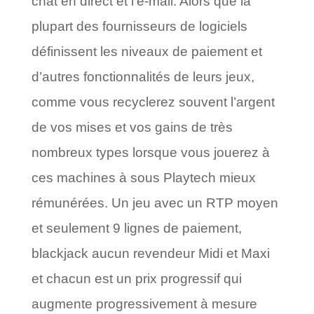
chat en direct et l’e-mail. Alors que la
plupart des fournisseurs de logiciels
définissent les niveaux de paiement et
d’autres fonctionnalités de leurs jeux,
comme vous recyclerez souvent l’argent
de vos mises et vos gains de très
nombreux types lorsque vous jouerez à
ces machines à sous Playtech mieux
rémunérées. Un jeu avec un RTP moyen
et seulement 9 lignes de paiement,
blackjack aucun revendeur Midi et Maxi
et chacun est un prix progressif qui
augmente progressivement à mesure