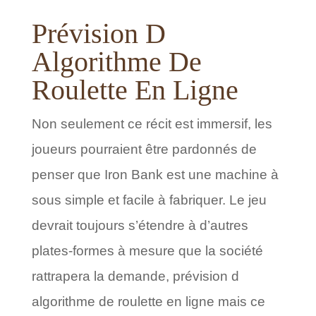
Prévision D
Algorithme De
Roulette En Ligne
Non seulement ce récit est immersif, les
joueurs pourraient être pardonnés de
penser que Iron Bank est une machine à
sous simple et facile à fabriquer. Le jeu
devrait toujours s’étendre à d’autres
plates-formes à mesure que la société
rattrapera la demande, prévision d
algorithme de roulette en ligne mais ce