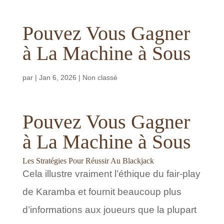
Pouvez Vous Gagner
à La Machine à Sous
par
|
Jan 6, 2026
| Non classé
Pouvez Vous Gagner
à La Machine à Sous
Les Stratégies Pour Réussir Au Blackjack
Cela illustre vraiment l’éthique du fair-play
de Karamba et fournit beaucoup plus
d’informations aux joueurs que la plupart