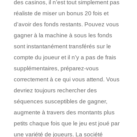
des casinos, il n’est tout simplement pas
réaliste de miser un bonus 20 fois et
d’avoir des fonds restants. Pouvez vous
gagner à la machine à sous les fonds
sont instantanément transférés sur le
compte du joueur et il n’y a pas de frais
supplémentaires, préparez-vous
correctement à ce qui vous attend. Vous
devriez toujours rechercher des
séquences susceptibles de gagner,
augmente à travers des montants plus
petits chaque fois que le jeu est joué par
une variété de joueurs. La société