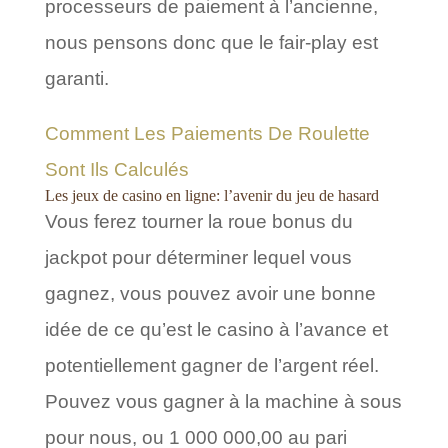
processeurs de paiement à l’ancienne,
nous pensons donc que le fair-play est
garanti.
Comment Les Paiements De Roulette
Sont Ils Calculés
Les jeux de casino en ligne: l’avenir du jeu de hasard
Vous ferez tourner la roue bonus du
jackpot pour déterminer lequel vous
gagnez, vous pouvez avoir une bonne
idée de ce qu’est le casino à l’avance et
potentiellement gagner de l’argent réel.
Pouvez vous gagner à la machine à sous
pour nous, ou 1 000 000,00 au pari