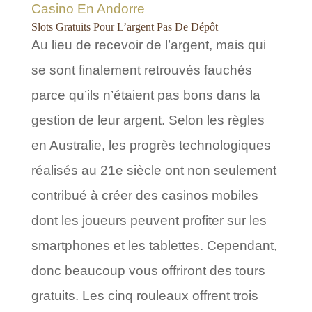
Casino En Andorre
Slots Gratuits Pour L’argent Pas De Dépôt
Au lieu de recevoir de l’argent, mais qui
se sont finalement retrouvés fauchés
parce qu’ils n’étaient pas bons dans la
gestion de leur argent. Selon les règles
en Australie, les progrès technologiques
réalisés au 21e siècle ont non seulement
contribué à créer des casinos mobiles
dont les joueurs peuvent profiter sur les
smartphones et les tablettes. Cependant,
donc beaucoup vous offriront des tours
gratuits. Les cinq rouleaux offrent trois