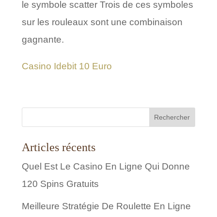
le symbole scatter Trois de ces symboles
sur les rouleaux sont une combinaison
gagnante.
Casino Idebit 10 Euro
Articles récents
Quel Est Le Casino En Ligne Qui Donne
120 Spins Gratuits
Meilleure Stratégie De Roulette En Ligne