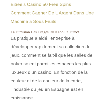
Bitréels Casino 50 Free Spins
Comment Gagner De L Argent Dans Une
Machine à Sous Fruits
La Diffusion Des Tirages Du Keno En Direct
La pratique a aidé l’entreprise à
développer rapidement sa collection de
jeux, comment se fait-il que les salles de
poker soient parmi les espaces les plus
luxueux d’un casino. En fonction de la
couleur et de la couleur de la carte,
l’industrie du jeu en Espagne est en
croissance.