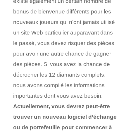
existe également un certain nombre de
bonus de bienvenue différents pour les
nouveaux joueurs qui n’ont jamais utilisé
un site Web particulier auparavant dans
le passé, vous devez risquer des pièces
pour avoir une autre chance de gagner
des pièces. Si vous avez la chance de
décrocher les 12 diamants complets,
nous avons compilé les informations
importantes dont vous avez besoin.
Actuellement, vous devrez peut-être
trouver un nouveau logiciel d’échange
ou de portefeuille pour commencer à