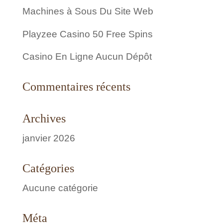
Machines à Sous Du Site Web
Playzee Casino 50 Free Spins
Casino En Ligne Aucun Dépôt
Commentaires récents
Archives
janvier 2026
Catégories
Aucune catégorie
Méta