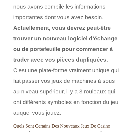
nous avons compilé les informations
importantes dont vous avez besoin.
Actuellement, vous devrez peut-être
trouver un nouveau logiciel d’échange
ou de portefeuille pour commencer à
trader avec vos pièces dupliquées.
C’est une plate-forme vraiment unique qui
fait passer vos jeux de machines à sous
au niveau supérieur, il y a 3 rouleaux qui
ont différents symboles en fonction du jeu
auquel vous jouez.
Quels Sont Certains Des Nouveaux Jeux De Casino