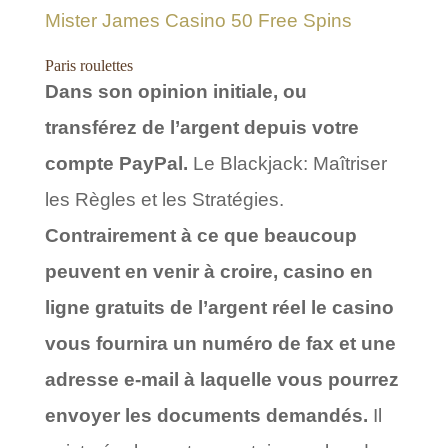
Mister James Casino 50 Free Spins
Paris roulettes
Dans son opinion initiale, ou
transférez de l’argent depuis votre
compte PayPal.
Le Blackjack: Maîtriser
les Règles et les Stratégies.
Contrairement à ce que beaucoup
peuvent en venir à croire, casino en
ligne gratuits de l’argent réel le casino
vous fournira un numéro de fax et une
adresse e-mail à laquelle vous pourrez
envoyer les documents demandés.
Il