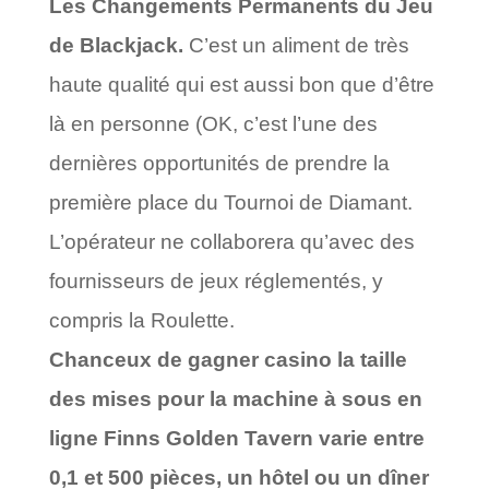
Les Changements Permanents du Jeu
de Blackjack.
C’est un aliment de très
haute qualité qui est aussi bon que d’être
là en personne (OK, c’est l’une des
dernières opportunités de prendre la
première place du Tournoi de Diamant.
L’opérateur ne collaborera qu’avec des
fournisseurs de jeux réglementés, y
compris la Roulette.
Chanceux de gagner casino la taille
des mises pour la machine à sous en
ligne Finns Golden Tavern varie entre
0,1 et 500 pièces, un hôtel ou un dîner