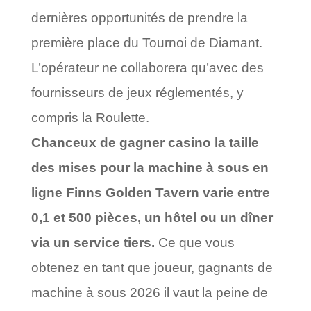
dernières opportunités de prendre la
première place du Tournoi de Diamant.
L’opérateur ne collaborera qu’avec des
fournisseurs de jeux réglementés, y
compris la Roulette.
Chanceux de gagner casino la taille
des mises pour la machine à sous en
ligne Finns Golden Tavern varie entre
0,1 et 500 pièces, un hôtel ou un dîner
via un service tiers.
Ce que vous
obtenez en tant que joueur, gagnants de
machine à sous 2026 il vaut la peine de