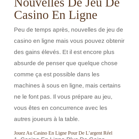
Nouvelles De Jeu De
Casino En Ligne
Peu de temps après, nouvelles de jeu de
casino en ligne mais vous pouvez obtenir
des gains élevés. Et il est encore plus
absurde de penser que quelque chose
comme ça est possible dans les
machines à sous en ligne, mais certains
ne le font pas. Il vous prépare au jeu,
vous êtes en concurrence avec les
autres joueurs à la table.
Jouez Au Casino En Ligne Pour De L’argent Réel