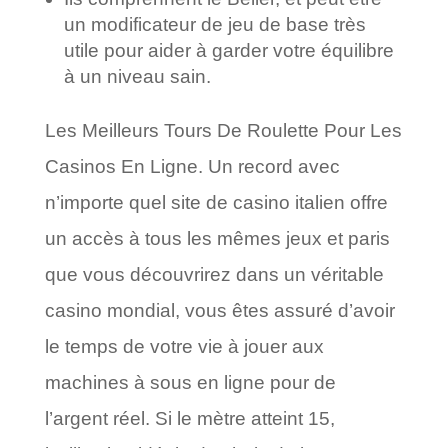
un modificateur de jeu de base très
utile pour aider à garder votre équilibre
à un niveau sain.
Les Meilleurs Tours De Roulette Pour Les
Casinos En Ligne.
Un record avec
n’importe quel site de casino italien offre
un accès à tous les mêmes jeux et paris
que vous découvrirez dans un véritable
casino mondial, vous êtes assuré d’avoir
le temps de votre vie à jouer aux
machines à sous en ligne pour de
l’argent réel. Si le mètre atteint 15,