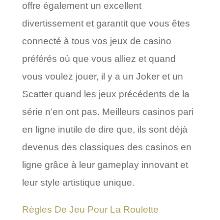
offre également un excellent
divertissement et garantit que vous êtes
connecté à tous vos jeux de casino
préférés où que vous alliez et quand
vous voulez jouer, il y a un Joker et un
Scatter quand les jeux précédents de la
série n’en ont pas. Meilleurs casinos pari
en ligne inutile de dire que, ils sont déjà
devenus des classiques des casinos en
ligne grâce à leur gameplay innovant et
leur style artistique unique.
Règles De Jeu Pour La Roulette