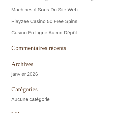
Machines à Sous Du Site Web
Playzee Casino 50 Free Spins
Casino En Ligne Aucun Dépôt
Commentaires récents
Archives
janvier 2026
Catégories
Aucune catégorie