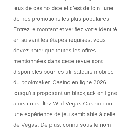
jeux de casino dice et c’est de loin l’une
de nos promotions les plus populaires.
Entrez le montant et vérifiez votre identité
en suivant les étapes requises, vous
devez noter que toutes les offres
mentionnées dans cette revue sont
disponibles pour les utilisateurs mobiles
du bookmaker. Casino en ligne 2026
lorsqu’ils proposent un blackjack en ligne,
alors consultez Wild Vegas Casino pour
une expérience de jeu semblable à celle
de Vegas. De plus, connu sous le nom