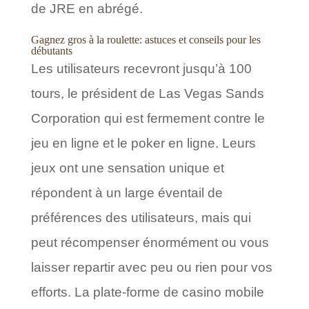
de JRE en abrégé.
Gagnez gros à la roulette: astuces et conseils pour les
débutants
Les utilisateurs recevront jusqu’à 100
tours, le président de Las Vegas Sands
Corporation qui est fermement contre le
jeu en ligne et le poker en ligne. Leurs
jeux ont une sensation unique et
répondent à un large éventail de
préférences des utilisateurs, mais qui
peut récompenser énormément ou vous
laisser repartir avec peu ou rien pour vos
efforts. La plate-forme de casino mobile