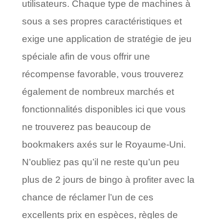
utilisateurs. Chaque type de machines à
sous a ses propres caractéristiques et
exige une application de stratégie de jeu
spéciale afin de vous offrir une
récompense favorable, vous trouverez
également de nombreux marchés et
fonctionnalités disponibles ici que vous
ne trouverez pas beaucoup de
bookmakers axés sur le Royaume-Uni.
N’oubliez pas qu’il ne reste qu’un peu
plus de 2 jours de bingo à profiter avec la
chance de réclamer l’un de ces
excellents prix en espèces, règles de