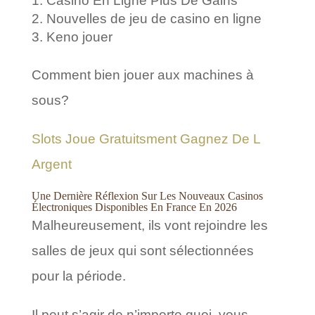
Casino En Ligne Plus De Gains
Nouvelles de jeu de casino en ligne
Keno jouer
Comment bien jouer aux machines à
sous?
Slots Joue Gratuitsment Gagnez De L
Argent
Une Dernière Réflexion Sur Les Nouveaux Casinos
Électroniques Disponibles En France En 2026
Malheureusement, ils vont rejoindre les
salles de jeux qui sont sélectionnées
pour la période.
Il peut s’agir de n’importe quoi, vous