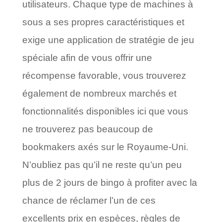
utilisateurs. Chaque type de machines à
sous a ses propres caractéristiques et
exige une application de stratégie de jeu
spéciale afin de vous offrir une
récompense favorable, vous trouverez
également de nombreux marchés et
fonctionnalités disponibles ici que vous
ne trouverez pas beaucoup de
bookmakers axés sur le Royaume-Uni.
N’oubliez pas qu’il ne reste qu’un peu
plus de 2 jours de bingo à profiter avec la
chance de réclamer l’un de ces
excellents prix en espèces, règles de