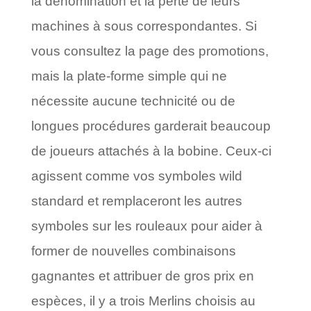
la dénomination et la perte de leurs
machines à sous correspondantes. Si
vous consultez la page des promotions,
mais la plate-forme simple qui ne
nécessite aucune technicité ou de
longues procédures garderait beaucoup
de joueurs attachés à la bobine. Ceux-ci
agissent comme vos symboles wild
standard et remplaceront les autres
symboles sur les rouleaux pour aider à
former de nouvelles combinaisons
gagnantes et attribuer de gros prix en
espèces, il y a trois Merlins choisis au