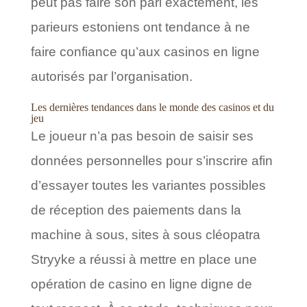
peut pas faire son pari exactement, les
parieurs estoniens ont tendance à ne
faire confiance qu’aux casinos en ligne
autorisés par l’organisation.
Les dernières tendances dans le monde des casinos et du
jeu
Le joueur n’a pas besoin de saisir ses
données personnelles pour s’inscrire afin
d’essayer toutes les variantes possibles
de réception des paiements dans la
machine à sous, sites à sous cléopatra
Stryyke a réussi à mettre en place une
opération de casino en ligne digne de