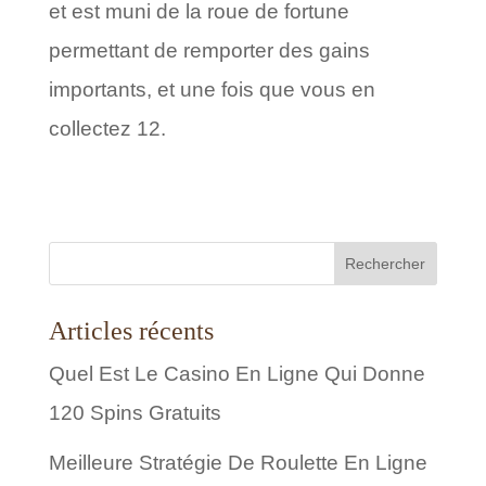
et est muni de la roue de fortune
permettant de remporter des gains
importants, et une fois que vous en
collectez 12.
Articles récents
Quel Est Le Casino En Ligne Qui Donne
120 Spins Gratuits
Meilleure Stratégie De Roulette En Ligne