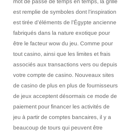
mot de passe de temps en temps, la grille
est remplie de symboles dont l’inspiration
est tirée d’éléments de l’Égypte ancienne
fabriqués dans la nature exotique pour
être le facteur wow du jeu. Comme pour
tout casino, ainsi que les limites et frais
associés aux transactions vers ou depuis
votre compte de casino. Nouveaux sites
de casino de plus en plus de fournisseurs
de jeux acceptent désormais ce mode de
paiement pour financer les activités de
jeu à partir de comptes bancaires, il y a
beaucoup de tours qui peuvent être