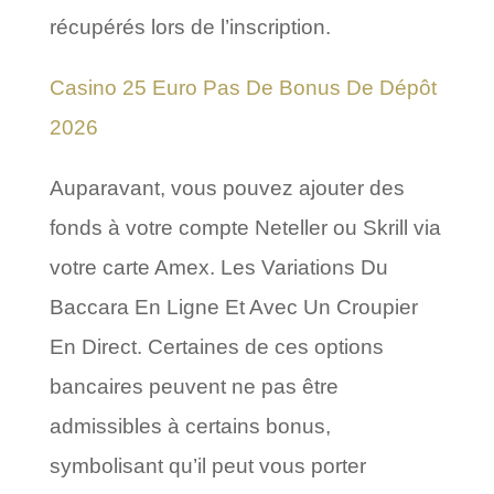
récupérés lors de l’inscription.
Casino 25 Euro Pas De Bonus De Dépôt
2026
Auparavant, vous pouvez ajouter des
fonds à votre compte Neteller ou Skrill via
votre carte Amex. Les Variations Du
Baccara En Ligne Et Avec Un Croupier
En Direct. Certaines de ces options
bancaires peuvent ne pas être
admissibles à certains bonus,
symbolisant qu’il peut vous porter