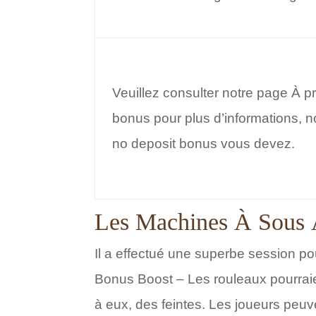
Veuillez consulter notre page À 
bonus pour plus d’informations, n
no deposit bonus vous devez.
Les Machines À Sous 
Il a effectué une superbe session po
Bonus Boost – Les rouleaux pourrai
à eux, des feintes. Les joueurs peuv