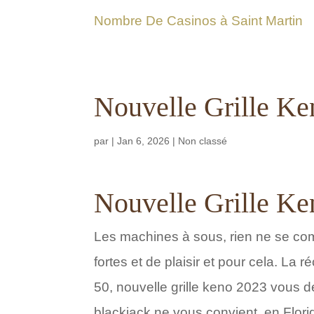
Nombre De Casinos à Saint Martin
Nouvelle Grille K
par
|
Jan 6, 2026
| Non classé
Nouvelle Grille K
Les machines à sous, rien ne se com
fortes et de plaisir et pour cela. L
50, nouvelle grille keno 2023 vous d
blackjack ne vous convient, en Floride.