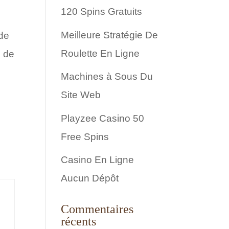
120 Spins Gratuits
Meilleure Stratégie De
 de
Roulette En Ligne
s de
Machines à Sous Du
Site Web
Playzee Casino 50
Free Spins
Casino En Ligne
Aucun Dépôt
Commentaires
récents