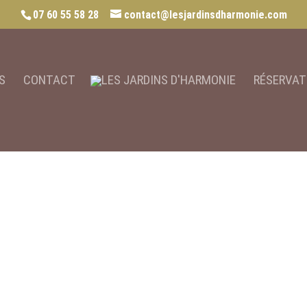
07 60 55 58 28
contact@lesjardinsdharmonie.com
S
CONTACT
RÉSERVAT