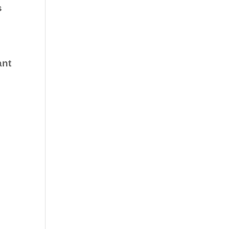
s
ant
s