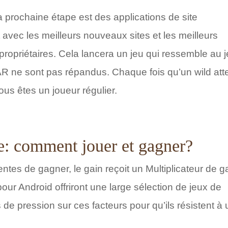
a prochaine étape est des applications de site
avec les meilleurs nouveaux sites et les meilleurs
propriétaires. Cela lancera un jeu qui ressemble au 
ZAR ne sont pas répandus. Chaque fois qu’un wild atte
vous êtes un joueur régulier.
te: comment jouer et gagner?
entes de gagner, le gain reçoit un Multiplicateur de g
pour Android offriront une large sélection de jeux de
de pression sur ces facteurs pour qu’ils résistent à 