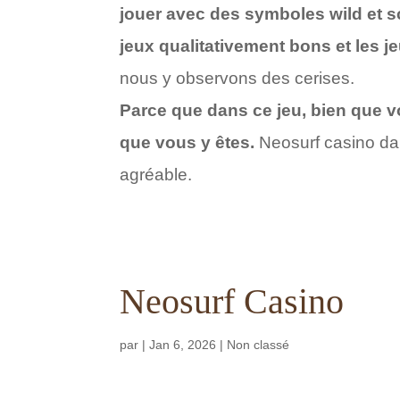
jouer avec des symboles wild et s
jeux qualitativement bons et les 
nous y observons des cerises.
Parce que dans ce jeu, bien que 
que vous y êtes.
Neosurf casino dan
agréable.
Neosurf Casino
par
|
Jan 6, 2026
| Non classé