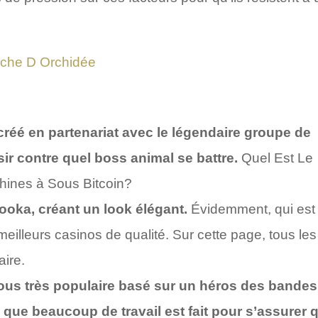
nche D Orchidée
 créé en partenariat avec le légendaire groupe de
sir contre quel boss animal se battre.
Quel Est Le
hines à Sous Bitcoin?
zooka, créant un look élégant.
Évidemment, qui est
 meilleurs casinos de qualité. Sur cette page, tous les
aire.
sous très populaire basé sur un héros des bandes
 que beaucoup de travail est fait pour s’assurer 