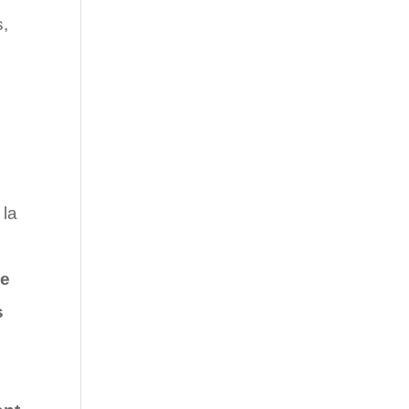
s,
 la
de
s