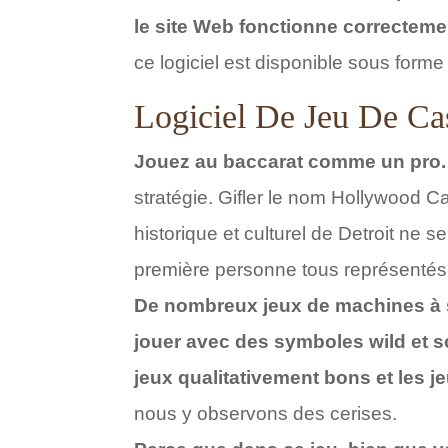
le site Web fonctionne correcteme
ce logiciel est disponible sous forme
Logiciel De Jeu De Ca
Jouez au baccarat comme un pro.
stratégie. Gifler le nom Hollywood C
historique et culturel de Detroit ne s
première personne tous représentés
De nombreux jeux de machines à s
jouer avec des symboles wild et s
jeux qualitativement bons et les 
nous y observons des cerises.