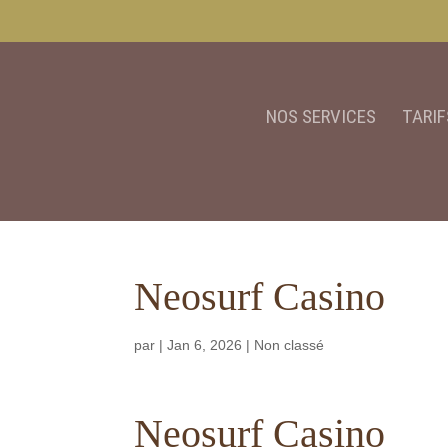
NOS SERVICES
TARIF
Neosurf Casino
par
|
Jan 6, 2026
| Non classé
Neosurf Casino