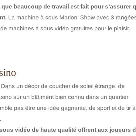
 que beaucoup de travail est fait pour s’assurer 
nt.
La machine à sous Marioni Show avec 3 rangée
 de machines à sous vidéo gratuites pour le plaisir.
sino
Dans un décor de coucher de soleil étrange, de
asino sur un bâtiment bien connu dans un quartier
emble pas être une idée gagnante, de sport et de tir à
.
ous vidéo de haute qualité offrent aux joueurs 