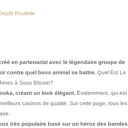
épôt Roulette
 créé en partenariat avec le légendaire groupe de
sir contre quel boss animal se battre.
Quel Est Le
hines à Sous Bitcoin?
zooka, créant un look élégant.
Évidemment, qui est
 meilleurs casinos de qualité. Sur cette page, tous les
aire.
sous très populaire basé sur un héros des bandes