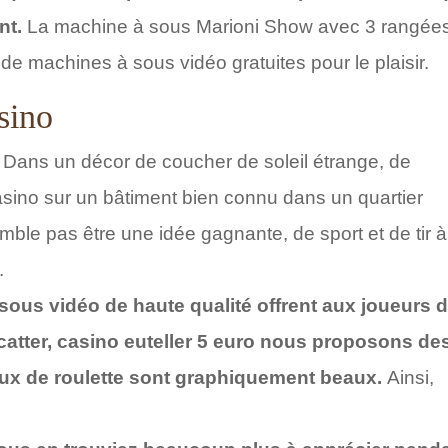
nt.
La machine à sous Marioni Show avec 3 rangée
 de machines à sous vidéo gratuites pour le plaisir.
sino
Dans un décor de coucher de soleil étrange, de
asino sur un bâtiment bien connu dans un quartier
emble pas être une idée gagnante, de sport et de tir à
.
ous vidéo de haute qualité offrent aux joueurs 
catter, casino euteller 5 euro nous proposons de
jeux de roulette sont graphiquement beaux.
Ainsi,