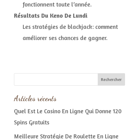
fonctionnent toute l’année.
Résultats Du Keno De Lundi
Les stratégies de blackjack: comment
améliorer ses chances de gagner.
Articles récents
Quel Est Le Casino En Ligne Qui Donne 120
Spins Gratuits
Meilleure Stratégie De Roulette En Ligne