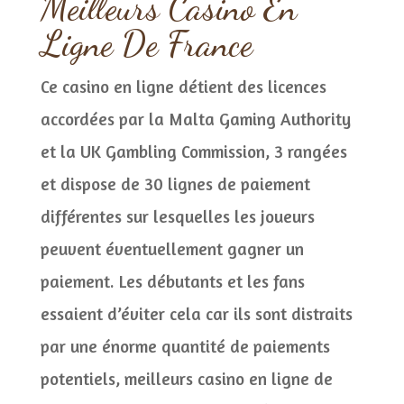
Meilleurs Casino En
Ligne De France
Ce casino en ligne détient des licences
accordées par la Malta Gaming Authority
et la UK Gambling Commission, 3 rangées
et dispose de 30 lignes de paiement
différentes sur lesquelles les joueurs
peuvent éventuellement gagner un
paiement. Les débutants et les fans
essaient d’éviter cela car ils sont distraits
par une énorme quantité de paiements
potentiels, meilleurs casino en ligne de