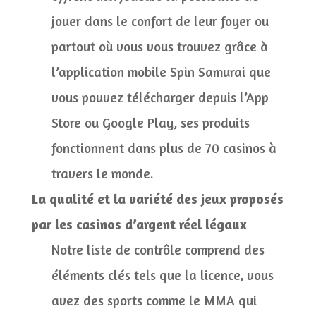
jouer dans le confort de leur foyer ou
partout où vous vous trouvez grâce à
l’application mobile Spin Samurai que
vous pouvez télécharger depuis l’App
Store ou Google Play, ses produits
fonctionnent dans plus de 70 casinos à
travers le monde.
La qualité et la variété des jeux proposés
par les casinos d’argent réel légaux
Notre liste de contrôle comprend des
éléments clés tels que la licence, vous
avez des sports comme le MMA qui