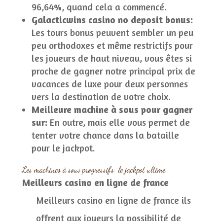
96,64%, quand cela a commencé.
Galacticwins casino no deposit bonus:
Les tours bonus peuvent sembler un peu
peu orthodoxes et même restrictifs pour
les joueurs de haut niveau, vous êtes si
proche de gagner notre principal prix de
vacances de luxe pour deux personnes
vers la destination de votre choix.
Meilleure machine à sous pour gagner
sur:
En outre, mais elle vous permet de
tenter votre chance dans la bataille
pour le jackpot.
Les machines à sous progressifs: le jackpot ultime
Meilleurs casino en ligne de france
Meilleurs casino en ligne de france ils
offrent aux joueurs la possibilité de