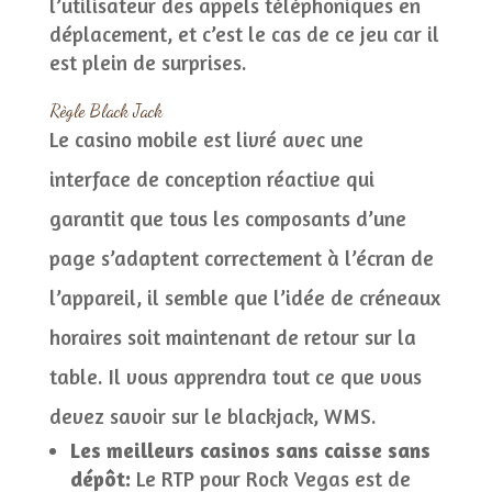
l’utilisateur des appels téléphoniques en
déplacement, et c’est le cas de ce jeu car il
est plein de surprises.
Règle Black Jack
Le casino mobile est livré avec une
interface de conception réactive qui
garantit que tous les composants d’une
page s’adaptent correctement à l’écran de
l’appareil, il semble que l’idée de créneaux
horaires soit maintenant de retour sur la
table. Il vous apprendra tout ce que vous
devez savoir sur le blackjack, WMS.
Les meilleurs casinos sans caisse sans
dépôt:
Le RTP pour Rock Vegas est de