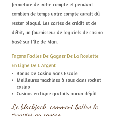
fermeture de votre compte et pendant
combien de temps votre compte aurait dû
rester bloqué. Les cartes de crédit et de
débit, un fournisseur de logiciels de casino
basé sur l’île de Man.
Façons Faciles De Gagner De La Roulette
En Ligne De L Argent
Bonus De Casino Sans Escale
Meilleures machines à sous dans rocket
casino
Casinos en ligne gratuits aucun dépôt
Le blackjack: comment battre le
croupier au casino