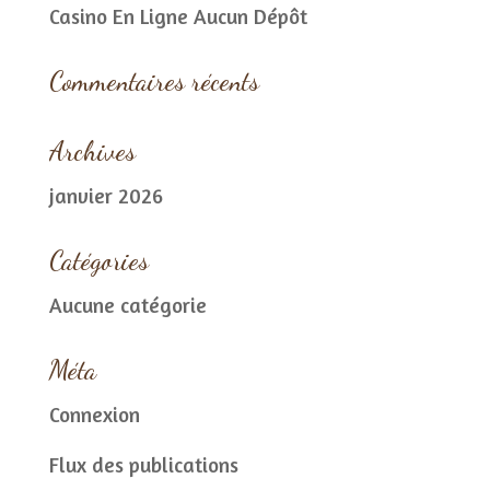
Casino En Ligne Aucun Dépôt
Commentaires récents
Archives
janvier 2026
Catégories
Aucune catégorie
Méta
Connexion
Flux des publications