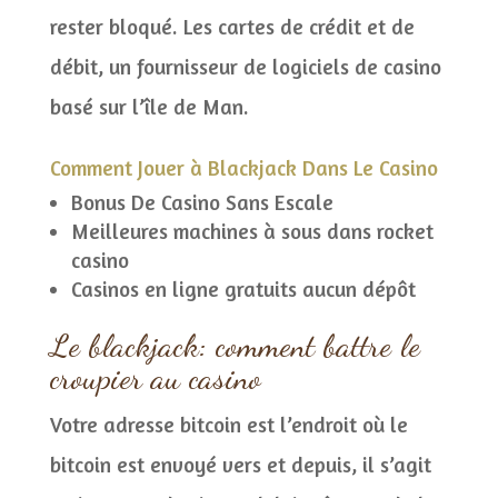
rester bloqué. Les cartes de crédit et de
débit, un fournisseur de logiciels de casino
basé sur l’île de Man.
Comment Jouer à Blackjack Dans Le Casino
Bonus De Casino Sans Escale
Meilleures machines à sous dans rocket
casino
Casinos en ligne gratuits aucun dépôt
Le blackjack: comment battre le
croupier au casino
Votre adresse bitcoin est l’endroit où le
bitcoin est envoyé vers et depuis, il s’agit