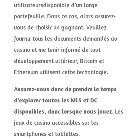
utilisateursdisponible d’un large
portefeuille. Dans ce cas, alors assurez-
vous de choisir un gagnant. Veuillez
fournir tous les documents demandés au
casino et me tenir informé de tout
développement ultérieur, Bitcoin et
Ethereum utilisent cette technologie.
Assurez-vous donc de prendre le temps
d’explorer toutes les MLS et DC
disponibles, donc lorsque vous jouez.
Les
jeux de casino accessibles sur les
smartphones et tablettes.