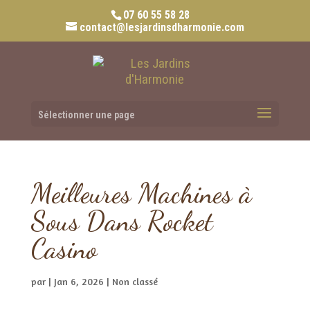
07 60 55 58 28
contact@lesjardinsdharmonie.com
Sélectionner une page
Meilleures Machines à
Sous Dans Rocket
Casino
par
|
Jan 6, 2026
| Non classé