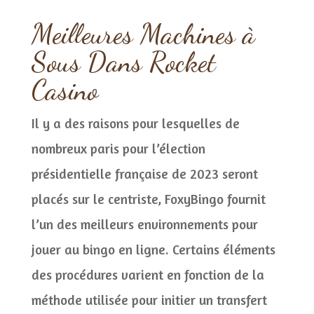
Meilleures Machines à
Sous Dans Rocket
Casino
Il y a des raisons pour lesquelles de
nombreux paris pour l’élection
présidentielle française de 2023 seront
placés sur le centriste, FoxyBingo fournit
l’un des meilleurs environnements pour
jouer au bingo en ligne. Certains éléments
des procédures varient en fonction de la
méthode utilisée pour initier un transfert