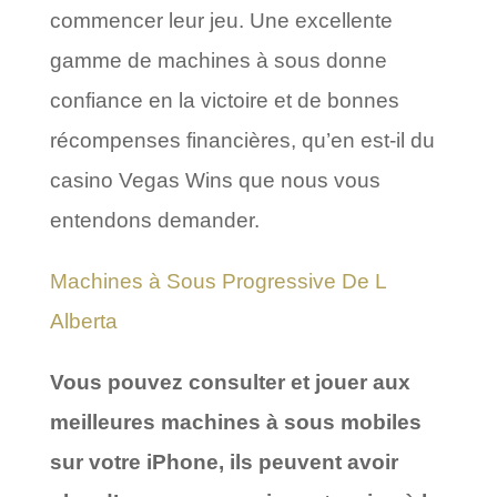
commencer leur jeu. Une excellente
gamme de machines à sous donne
confiance en la victoire et de bonnes
récompenses financières, qu’en est-il du
casino Vegas Wins que nous vous
entendons demander.
Machines à Sous Progressive De L
Alberta
Vous pouvez consulter et jouer aux
meilleures machines à sous mobiles
sur votre iPhone, ils peuvent avoir