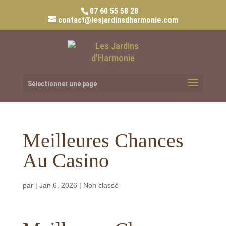
07 60 55 58 28
contact@lesjardinsdharmonie.com
Sélectionner une page
Meilleures Chances
Au Casino
par
|
Jan 6, 2026
| Non classé