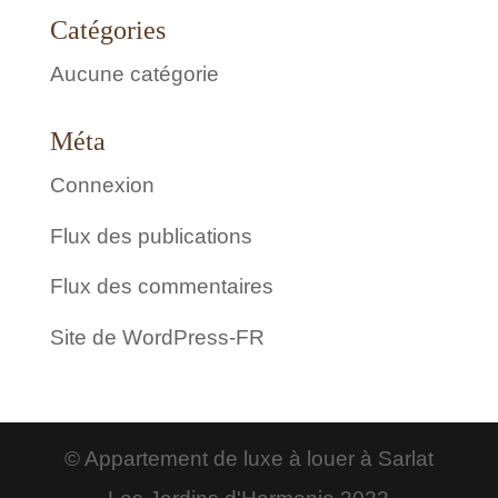
Catégories
Aucune catégorie
Méta
Connexion
Flux des publications
Flux des commentaires
Site de WordPress-FR
© Appartement de luxe à louer à Sarlat