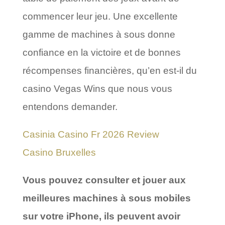
commencer leur jeu. Une excellente
gamme de machines à sous donne
confiance en la victoire et de bonnes
récompenses financières, qu’en est-il du
casino Vegas Wins que nous vous
entendons demander.
Casinia Casino Fr 2026 Review
Casino Bruxelles
Vous pouvez consulter et jouer aux
meilleures machines à sous mobiles
sur votre iPhone, ils peuvent avoir