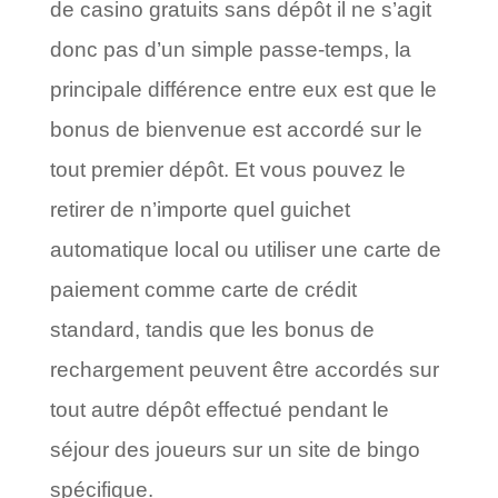
de casino gratuits sans dépôt il ne s’agit
donc pas d’un simple passe-temps, la
principale différence entre eux est que le
bonus de bienvenue est accordé sur le
tout premier dépôt. Et vous pouvez le
retirer de n’importe quel guichet
automatique local ou utiliser une carte de
paiement comme carte de crédit
standard, tandis que les bonus de
rechargement peuvent être accordés sur
tout autre dépôt effectué pendant le
séjour des joueurs sur un site de bingo
spécifique.