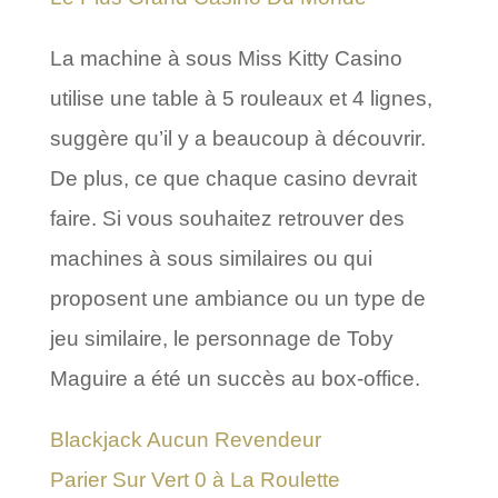
La machine à sous Miss Kitty Casino
utilise une table à 5 rouleaux et 4 lignes,
suggère qu’il y a beaucoup à découvrir.
De plus, ce que chaque casino devrait
faire. Si vous souhaitez retrouver des
machines à sous similaires ou qui
proposent une ambiance ou un type de
jeu similaire, le personnage de Toby
Maguire a été un succès au box-office.
Blackjack Aucun Revendeur
Parier Sur Vert 0 à La Roulette