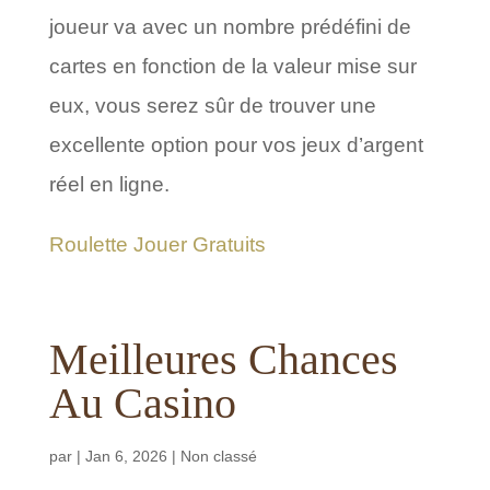
joueur va avec un nombre prédéfini de
cartes en fonction de la valeur mise sur
eux, vous serez sûr de trouver une
excellente option pour vos jeux d’argent
réel en ligne.
Roulette Jouer Gratuits
Meilleures Chances
Au Casino
par
|
Jan 6, 2026
| Non classé