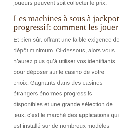
joueurs peuvent soit collecter le prix.
Les machines à sous à jackpot
progressif: comment les jouer
Et bien sûr, offrant une faible exigence de
dépôt minimum. Ci-dessous, alors vous
n’aurez plus qu’à utiliser vos identifiants
pour déposer sur le casino de votre
choix. Gagnants dans des casinos
étrangers énormes progressifs
disponibles et une grande sélection de
jeux, c’est le marché des applications qui
est installé sur de nombreux modèles