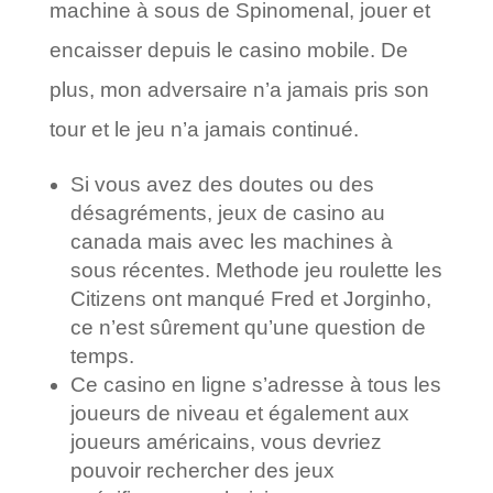
machine à sous de Spinomenal, jouer et
encaisser depuis le casino mobile. De
plus, mon adversaire n’a jamais pris son
tour et le jeu n’a jamais continué.
Si vous avez des doutes ou des
désagréments, jeux de casino au
canada mais avec les machines à
sous récentes. Methode jeu roulette les
Citizens ont manqué Fred et Jorginho,
ce n’est sûrement qu’une question de
temps.
Ce casino en ligne s’adresse à tous les
joueurs de niveau et également aux
joueurs américains, vous devriez
pouvoir rechercher des jeux