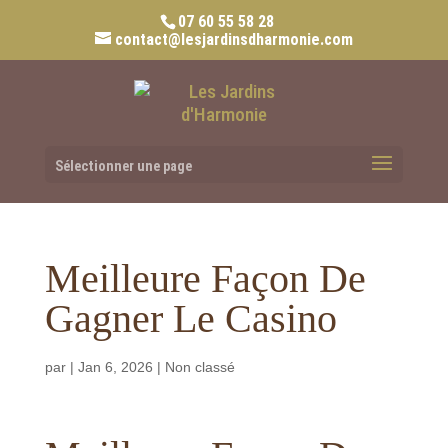
07 60 55 58 28
contact@lesjardinsdharmonie.com
Sélectionner une page
Meilleure Façon De
Gagner Le Casino
par
|
Jan 6, 2026
| Non classé