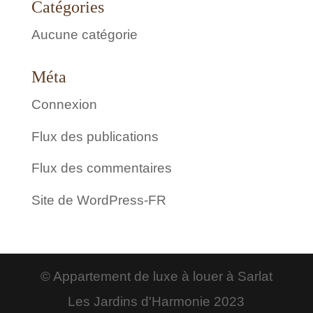
Catégories
Aucune catégorie
Méta
Connexion
Flux des publications
Flux des commentaires
Site de WordPress-FR
© Appartement de luxe à louer à Sarlat
Les Jardins d'Harmonie 2023