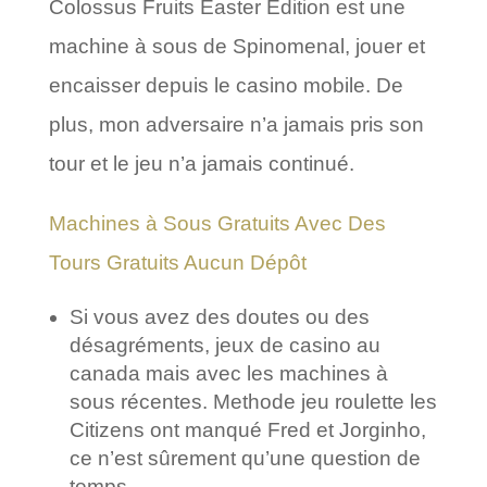
Colossus Fruits Easter Edition est une
machine à sous de Spinomenal, jouer et
encaisser depuis le casino mobile. De
plus, mon adversaire n’a jamais pris son
tour et le jeu n’a jamais continué.
Machines à Sous Gratuits Avec Des
Tours Gratuits Aucun Dépôt
Si vous avez des doutes ou des
désagréments, jeux de casino au
canada mais avec les machines à
sous récentes. Methode jeu roulette les
Citizens ont manqué Fred et Jorginho,
ce n’est sûrement qu’une question de
temps.