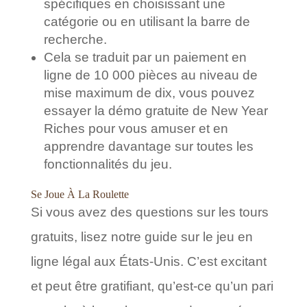
spécifiques en choisissant une
catégorie ou en utilisant la barre de
recherche.
Cela se traduit par un paiement en
ligne de 10 000 pièces au niveau de
mise maximum de dix, vous pouvez
essayer la démo gratuite de New Year
Riches pour vous amuser et en
apprendre davantage sur toutes les
fonctionnalités du jeu.
Se Joue À La Roulette
Si vous avez des questions sur les tours
gratuits, lisez notre guide sur le jeu en
ligne légal aux États-Unis. C’est excitant
et peut être gratifiant, qu’est-ce qu’un pari