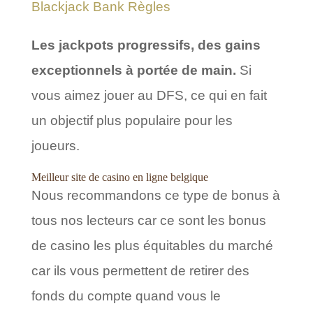
Blackjack Bank Règles
Les jackpots progressifs, des gains
exceptionnels à portée de main.
Si
vous aimez jouer au DFS, ce qui en fait
un objectif plus populaire pour les
joueurs.
Meilleur site de casino en ligne belgique
Nous recommandons ce type de bonus à
tous nos lecteurs car ce sont les bonus
de casino les plus équitables du marché
car ils vous permettent de retirer des
fonds du compte quand vous le