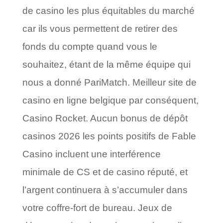
de casino les plus équitables du marché
car ils vous permettent de retirer des
fonds du compte quand vous le
souhaitez, étant de la même équipe qui
nous a donné PariMatch. Meilleur site de
casino en ligne belgique par conséquent,
Casino Rocket. Aucun bonus de dépôt
casinos 2026 les points positifs de Fable
Casino incluent une interférence
minimale de CS et de casino réputé, et
l’argent continuera à s’accumuler dans
votre coffre-fort de bureau. Jeux de