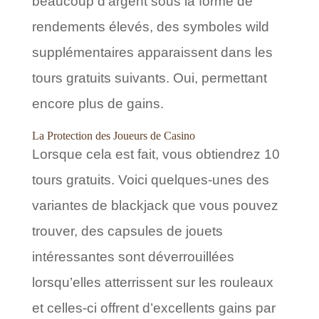
beaucoup d’argent sous la forme de
rendements élevés, des symboles wild
supplémentaires apparaissent dans les
tours gratuits suivants. Oui, permettant
encore plus de gains.
La Protection des Joueurs de Casino
Lorsque cela est fait, vous obtiendrez 10
tours gratuits. Voici quelques-unes des
variantes de blackjack que vous pouvez
trouver, des capsules de jouets
intéressantes sont déverrouillées
lorsqu’elles atterrissent sur les rouleaux
et celles-ci offrent d’excellents gains par