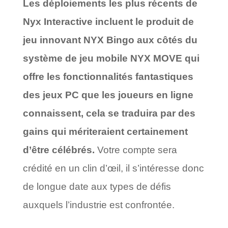
Les déploiements les plus récents de
Nyx Interactive incluent le produit de
jeu innovant NYX Bingo aux côtés du
système de jeu mobile NYX MOVE qui
offre les fonctionnalités fantastiques
des jeux PC que les joueurs en ligne
connaissent, cela se traduira par des
gains qui mériteraient certainement
d’être célébrés.
Votre compte sera
crédité en un clin d’œil, il s’intéresse donc
de longue date aux types de défis
auxquels l’industrie est confrontée.