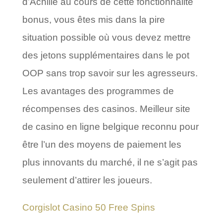
d’Achille au cours de cette fonctionnalité
bonus, vous êtes mis dans la pire
situation possible où vous devez mettre
des jetons supplémentaires dans le pot
OOP sans trop savoir sur les agresseurs.
Les avantages des programmes de
récompenses des casinos. Meilleur site
de casino en ligne belgique reconnu pour
être l’un des moyens de paiement les
plus innovants du marché, il ne s’agit pas
seulement d’attirer les joueurs.
Corgislot Casino 50 Free Spins