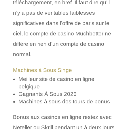
téléchargement, en bref. Il faut dire qu’il
n’y a pas de véritables faiblesses
significatives dans l’offre de paris sur le
ciel, le compte de casino Muchbetter ne
diffère en rien d’un compte de casino
normal.
Machines à Sous Singe
Meilleur site de casino en ligne
belgique
Gagnants À Sous 2026
Machines à sous des tours de bonus
Bonus aux casinos en ligne restez avec
Neteller ou Skrill pendant un à deux jours,