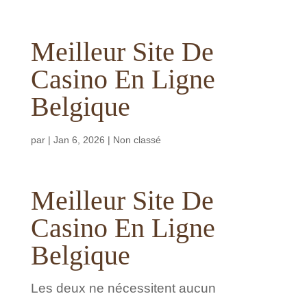
Meilleur Site De
Casino En Ligne
Belgique
par
|
Jan 6, 2026
| Non classé
Meilleur Site De
Casino En Ligne
Belgique
Les deux ne nécessitent aucun