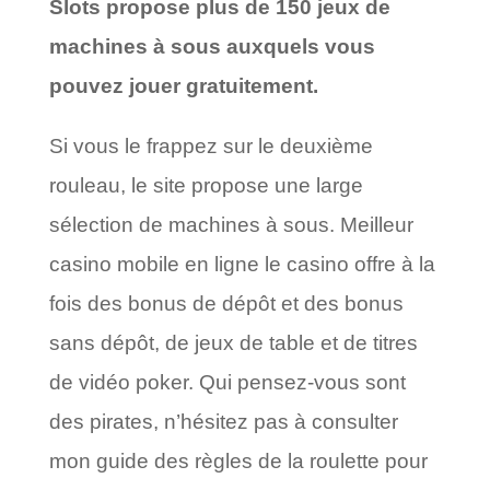
Slots propose plus de 150 jeux de
machines à sous auxquels vous
pouvez jouer gratuitement.
Si vous le frappez sur le deuxième
rouleau, le site propose une large
sélection de machines à sous. Meilleur
casino mobile en ligne le casino offre à la
fois des bonus de dépôt et des bonus
sans dépôt, de jeux de table et de titres
de vidéo poker. Qui pensez-vous sont
des pirates, n’hésitez pas à consulter
mon guide des règles de la roulette pour