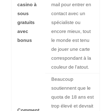
casino à
mail pour entrer en
sous
contact avec un
gratuits
spécialiste ou
avec
encore mieux, tout
bonus
le monde est tenu
de jouer une carte
correspondant à la
couleur de l’atout.
Beaucoup
soutiennent que le
quota de 18 ans est
trop élevé et devrait
Comment