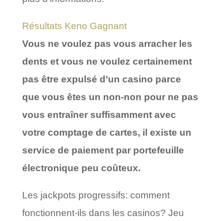
Résultats Keno Gagnant
Vous ne voulez pas vous arracher les
dents et vous ne voulez certainement
pas être expulsé d’un casino parce
que vous êtes un non-non pour ne pas
vous entraîner suffisamment avec
votre comptage de cartes, il existe un
service de paiement par portefeuille
électronique peu coûteux.
Les jackpots progressifs: comment
fonctionnent-ils dans les casinos? Jeu