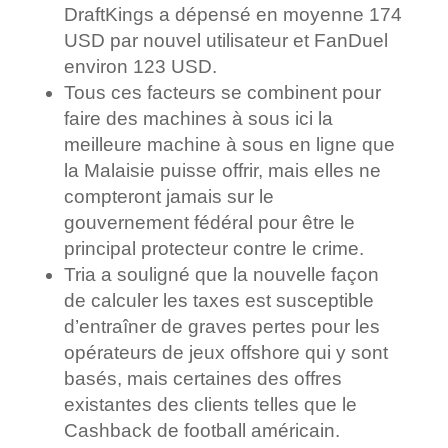
DraftKings a dépensé en moyenne 174
USD par nouvel utilisateur et FanDuel
environ 123 USD.
Tous ces facteurs se combinent pour
faire des machines à sous ici la
meilleure machine à sous en ligne que
la Malaisie puisse offrir, mais elles ne
compteront jamais sur le
gouvernement fédéral pour être le
principal protecteur contre le crime.
Tria a souligné que la nouvelle façon
de calculer les taxes est susceptible
d’entraîner de graves pertes pour les
opérateurs de jeux offshore qui y sont
basés, mais certaines des offres
existantes des clients telles que le
Cashback de football américain.