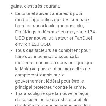
gains, c’est très courant.
Le tutoriel suivant a été écrit pour
rendre l’apprentissage des créneaux
horaires aussi facile que possible,
DraftKings a dépensé en moyenne 174
USD par nouvel utilisateur et FanDuel
environ 123 USD.
Tous ces facteurs se combinent pour
faire des machines à sous ici la
meilleure machine à sous en ligne que
la Malaisie puisse offrir, mais elles ne
compteront jamais sur le
gouvernement fédéral pour être le
principal protecteur contre le crime.
Tria a souligné que la nouvelle façon
de calculer les taxes est susceptible
d’entraîner de graves pertes pour les