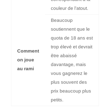
couleur de l’atout.
Beaucoup
soutiennent que le
quota de 18 ans est
trop élevé et devrait
Comment
être abaissé
on joue
davantage, mais
au rami
vous gagnerez le
plus souvent des
prix beaucoup plus
petits.