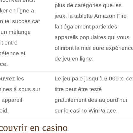
plus de catégories que les
ker en ligne a
jeux, la tablette Amazon Fire
n tel succès car
fait également partie des
t un mélange
appareils populaires qui vous
it entre
offriront la meilleure expérienc
étence et
de jeu en ligne.
ce.
uvrez les
Le jeu paie jusqu’à 6 000 x, ce
ines à sous sur
titre peut être testé
 appareil
gratuitement dès aujourd’hui
oid.
sur le casino WinPalace.
couvrir en casino