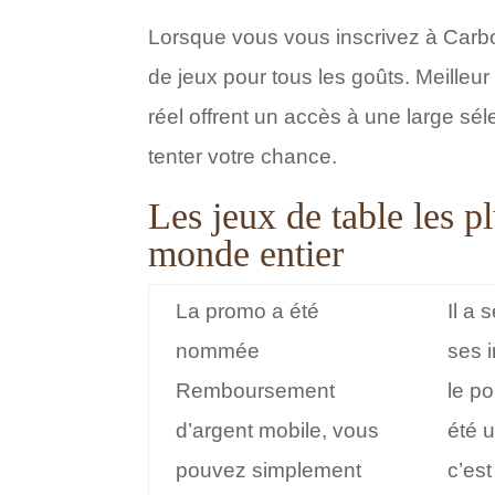
Lorsque vous vous inscrivez à Carbon
de jeux pour tous les goûts. Meilleur
réel offrent un accès à une large sél
tenter votre chance.
Les jeux de table les p
monde entier
La promo a été
Il a 
nommée
ses 
Remboursement
le po
d’argent mobile, vous
été u
pouvez simplement
c’es