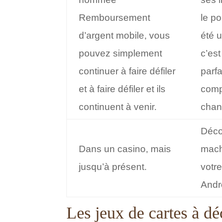
Remboursement
le po
d’argent mobile, vous
été u
pouvez simplement
c’es
continuer à faire défiler
parfa
et à faire défiler et ils
comp
continuent à venir.
chan
Déco
Dans un casino, mais
mach
jusqu’à présent.
votre
Andr
Les jeux de cartes à dé