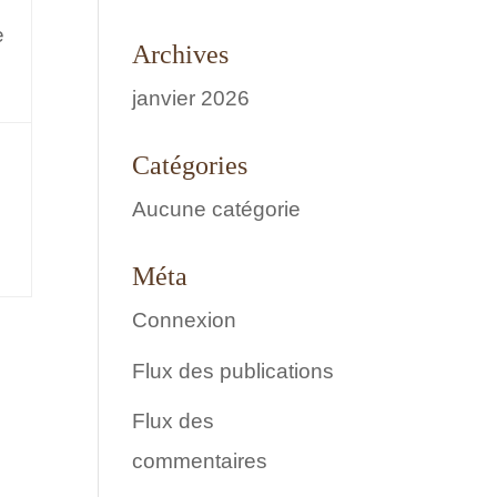
e
Archives
janvier 2026
Catégories
Aucune catégorie
Méta
Connexion
Flux des publications
Flux des
commentaires