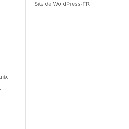
Site de WordPress-FR
e
suis
e