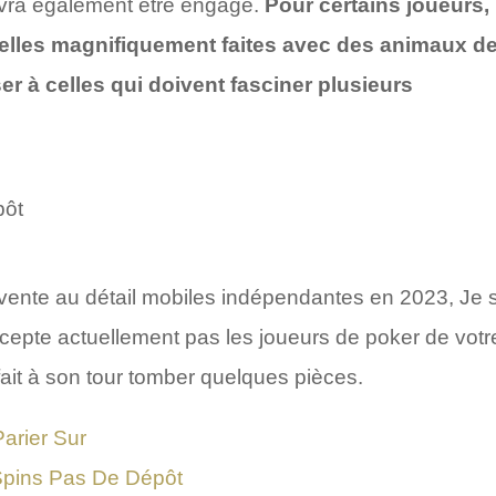
evra également être engagé.
Pour certains joueurs,
elles magnifiquement faites avec des animaux d
r à celles qui doivent fasciner plusieurs
pôt
vente au détail mobiles indépendantes en 2023, Je 
accepte actuellement pas les joueurs de poker de votr
fait à son tour tomber quelques pièces.
Parier Sur
Spins Pas De Dépôt