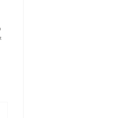
n
t
p