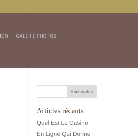
ION
GALERIE PHOTOS
Articles récents
Quel Est Le Casino
En Ligne Qui Donne