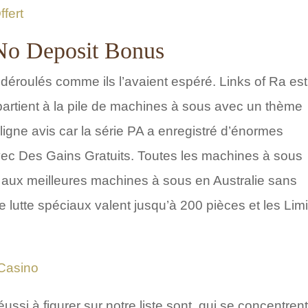
fert
 No Deposit Bonus
s déroulés comme ils l’avaient espéré. Links of Ra es
partient à la pile de machines à sous avec un thème
ligne avis car la série PA a enregistré d’énormes
ec Des Gains Gratuits. Toutes les machines à sous
r aux meilleures machines à sous en Australie sans
e lutte spéciaux valent jusqu’à 200 pièces et les Lim
Casino
ussi à figurer sur notre liste sont, qui se concentren