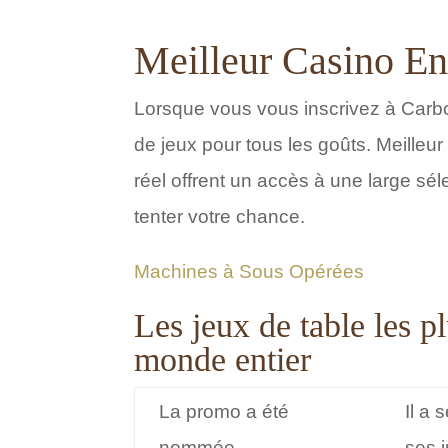
Meilleur Casino En
Lorsque vous vous inscrivez à Carbon
de jeux pour tous les goûts. Meilleur
réel offrent un accès à une large sél
tenter votre chance.
Machines à Sous Opérées
Les jeux de table les p
monde entier
La promo a été
Il a 
nommée
ses 