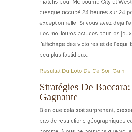
matchs pour Melbourne City et Weste
presque occupé 24 heures sur 24 po
exceptionnelle. Si vous avez déjà l’a
Les meilleures astuces pour les jeux 
l’affichage des victoires et de l’équi
peu plus fastidieux.
Résultat Du Loto De Ce Soir Gain
Stratégies De Baccara:
Gagnante
Bien que cela soit surprenant, prés
pas de restrictions géographiques car
homme. Nous ne pouvons que vous re