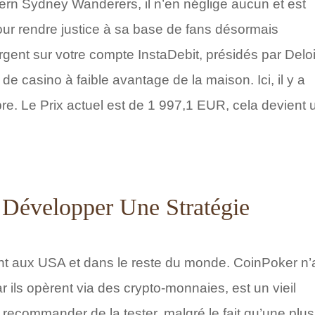
rn Sydney Wanderers, il n’en néglige aucun et est
ur rendre justice à sa base de fans désormais
rgent sur votre compte InstaDebit, présidés par Deloi
de casino à faible avantage de la maison. Ici, il y a
libre. Le Prix actuel est de 1 997,1 EUR, cela devient 
 Développer Une Stratégie
ent aux USA et dans le reste du monde. CoinPoker n’
 ils opèrent via des crypto-monnaies, est un vieil
commander de la tester, malgré le fait qu’une plus