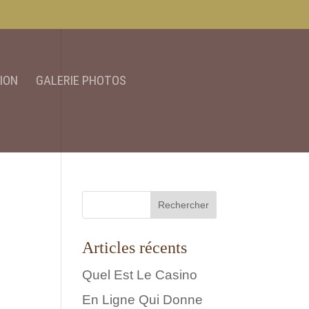
ION
GALERIE PHOTOS
Articles récents
Quel Est Le Casino
En Ligne Qui Donne