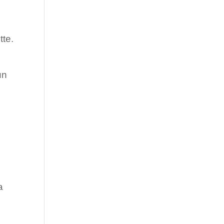
tte.
un
a