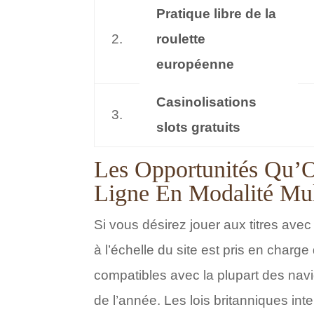
Pratique libre de la
2.
roulette
européenne
Casinolisations
3.
slots gratuits
Les Opportunités Qu’O
Ligne En Modalité Mul
Si vous désirez jouer aux titres avec
à l’échelle du site est pris en charg
compatibles avec la plupart des navi
de l’année. Les lois britanniques in