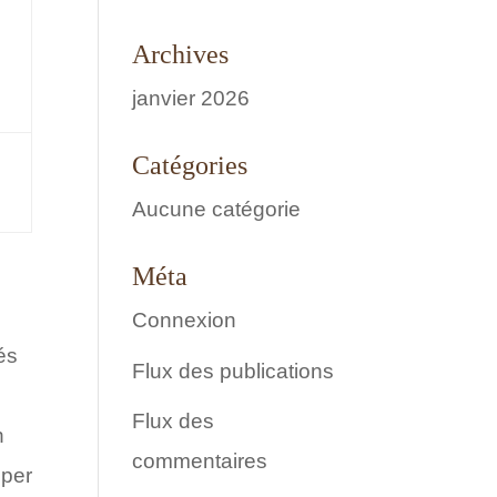
Archives
janvier 2026
Catégories
Aucune catégorie
Méta
Connexion
és
Flux des publications
Flux des
n
commentaires
iper