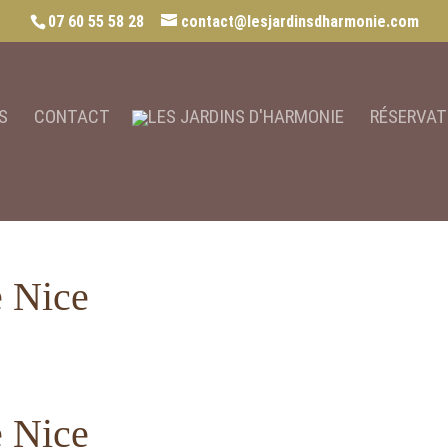
07 60 55 58 28
contact@lesjardinsdharmonie.com
S
CONTACT
RÉSERVAT
e Nice
e Nice