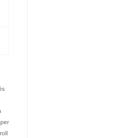
és
n
iper
roll