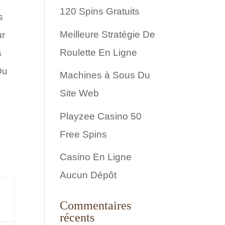
120 Spins Gratuits
s
Meilleure Stratégie De
ur
Roulette En Ligne
s
Du
Machines à Sous Du
Site Web
Playzee Casino 50
Free Spins
Casino En Ligne
Aucun Dépôt
Commentaires
récents