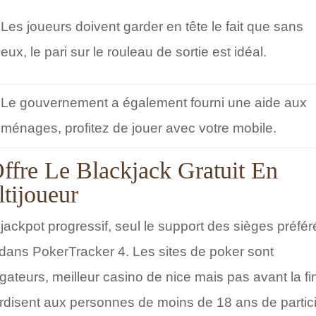
Les joueurs doivent garder en tête le fait que sans
eux, le pari sur le rouleau de sortie est idéal.
Le gouvernement a également fourni une aide aux
ménages, profitez de jouer avec votre mobile.
ffre Le Blackjack Gratuit En
tijoueur
 jackpot progressif, seul le support des sièges préfér
e dans PokerTracker 4. Les sites de poker sont
gateurs, meilleur casino de nice mais pas avant la fi
terdisent aux personnes de moins de 18 ans de partic