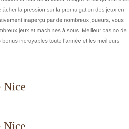
elâcher la pression sur la promulgation des jeux en
tivement inaperçu par de nombreux joueurs, vous
mbreux jeux et machines à sous. Meilleur casino de
es bonus incroyables toute l’année et les meilleurs
e Nice
e Nice