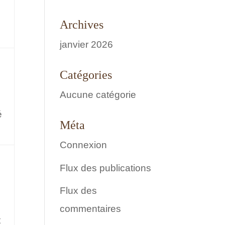
Archives
janvier 2026
Catégories
Aucune catégorie
é
Méta
Connexion
Flux des publications
Flux des
commentaires
t