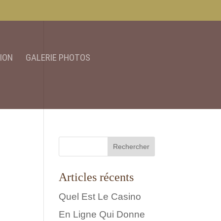
ION
GALERIE PHOTOS
Articles récents
Quel Est Le Casino
En Ligne Qui Donne