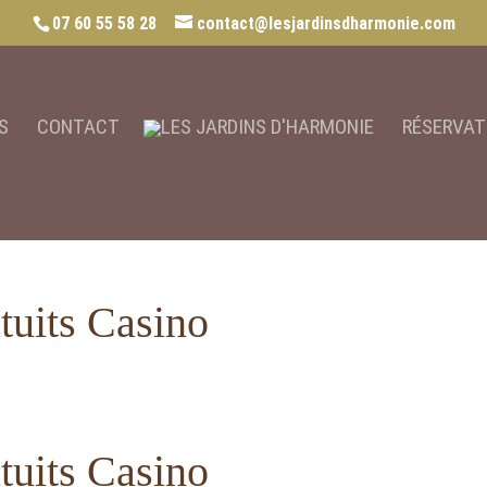
07 60 55 58 28
contact@lesjardinsdharmonie.com
S
CONTACT
RÉSERVAT
tuits Casino
tuits Casino