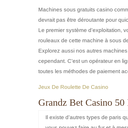
Machines sous gratuits casino comme 
devrait pas être déroutante pour qui
Le premier système d’exploitation, 
rouleaux de cette machine à sous de 
Explorez aussi nos autres machines 
cependant. C’est un opérateur en lig
toutes les méthodes de paiement ac
Jeux De Roulette De Casino
Grandz Bet Casino 50 
Il existe d’autres types de paris q
vous pouvez faire au fur et à mes