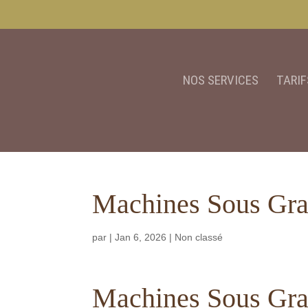
NOS SERVICES
TARIF
Machines Sous Gra
par
|
Jan 6, 2026
| Non classé
Machines Sous Gra