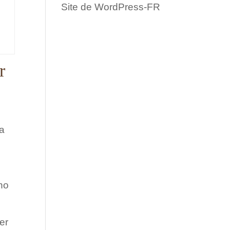
Site de WordPress-FR
r
la
no
er