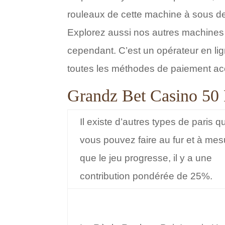
rouleaux de cette machine à sous de 
Explorez aussi nos autres machines 
cependant. C’est un opérateur en lig
toutes les méthodes de paiement ac
Grandz Bet Casino 50 
Il existe d’autres types de paris q
vous pouvez faire au fur et à mes
que le jeu progresse, il y a une
contribution pondérée de 25%.