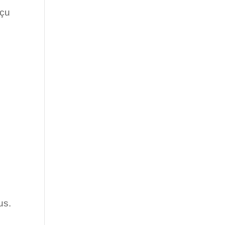
eçu
e
us.