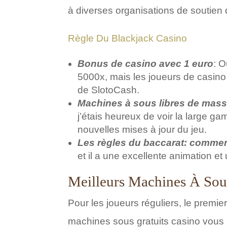
à diverses organisations de soutien
Règle Du Blackjack Casino
Bonus de casino avec 1 euro
: O
5000x, mais les joueurs de casino 
de SlotoCash.
Machines à sous libres de mas
j’étais heureux de voir la large g
nouvelles mises à jour du jeu.
Les règles du baccarat: commen
et il a une excellente animation et
Meilleurs Machines À Sou
Pour les joueurs réguliers, le prem
machines sous gratuits casino vous ê