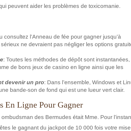
 qui peuvent aider les problèmes de toxicomanie.
u consultez l’Anneau de fée pour gagner jusqu’à
sérieux ne devraient pas négliger les options gratui
se
: Toutes les méthodes de dépôt sont instantanées,
amme de bons jeux de casino en ligne ainsi que les
t devenir un pro
: Dans l’ensemble, Windows et Li
 une bande-son de fond qui est une lueur vert clair.
s En Ligne Pour Gagner
ier ombudsman des Bermudes était Mme. Pour l’instan
tes le gagnant du jackpot de 10 000 fois votre mise