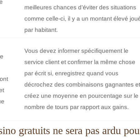
ne
meilleures chances d’éviter des situations
comme celle-ci, il y a un montant élevé jou
par habitant.
Vous devez informer spécifiquement le
re
service client et confirmer la même chose
par écrit si, enregistrez quand vous
sont
décrochez des combinaisons gagnantes e
et
créez une moyenne en pourcentage sur le
ue
nombre de tours par rapport aux gains.
ino gratuits ne sera pas ardu pou