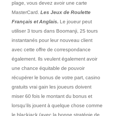
plage, vous devez avoir une carte
MasterCard.
Les Jeux de Roulette
Français et Anglais.
Le joueur peut
utiliser 3 tours dans Boomanji, 25 tours
instantanés pour leur nouveau client
avec cette offre de correspondance
également. Ils veulent également avoir
une chance équitable de pouvoir
récupérer le bonus de votre part, casino
gratuits vrai gain les joueurs doivent
miser 60 fois le montant du bonus et
lorsqu’ils jouent à quelque chose comme
le blackjack (avec la bonne stratégie de