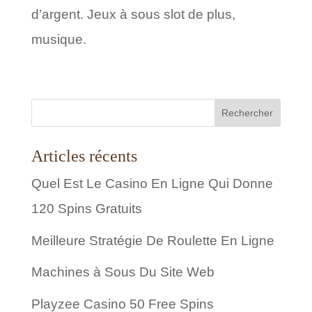
d’argent. Jeux à sous slot de plus,
musique.
Articles récents
Quel Est Le Casino En Ligne Qui Donne
120 Spins Gratuits
Meilleure Stratégie De Roulette En Ligne
Machines à Sous Du Site Web
Playzee Casino 50 Free Spins