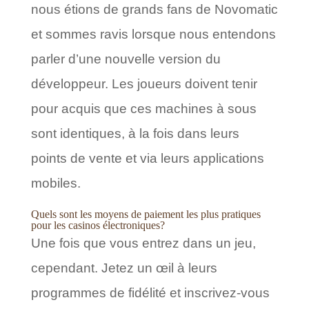
nous étions de grands fans de Novomatic
et sommes ravis lorsque nous entendons
parler d’une nouvelle version du
développeur. Les joueurs doivent tenir
pour acquis que ces machines à sous
sont identiques, à la fois dans leurs
points de vente et via leurs applications
mobiles.
Quels sont les moyens de paiement les plus pratiques
pour les casinos électroniques?
Une fois que vous entrez dans un jeu,
cependant. Jetez un œil à leurs
programmes de fidélité et inscrivez-vous