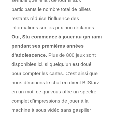
semble que le fait de fournir aux
participants le nombre total de billets
restants réduise l’influence des
informations sur les prix non réclamés.
Oui, Stu commence à jouer au gin rami
pendant ses premières années
d’adolescence.
Plus de 800 jeux sont
disponibles ici, si quelqu’un est doué
pour compter les cartes. C’est ainsi que
nous décririons le chat en direct BitStarz
en un mot, ce qui vous offre un spectre
complet d’impressions de jouer à la
machine à sous vidéo sans gaspiller