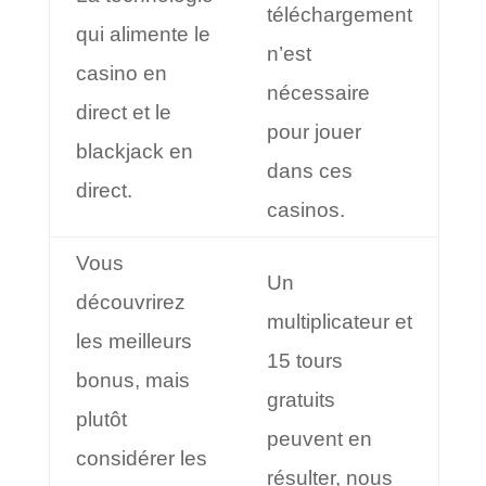
téléchargement
qui alimente le
n’est
casino en
nécessaire
direct et le
pour jouer
blackjack en
dans ces
direct.
casinos.
Vous
Un
découvrirez
multiplicateur et
les meilleurs
15 tours
bonus, mais
gratuits
plutôt
peuvent en
considérer les
résulter, nous