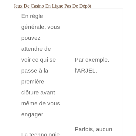
Jeux De Casino En Ligne Pas De Dépôt
En règle
générale, vous
pouvez
attendre de
voir ce qui se
Par exemple,
passe à la
l’ARJEL.
première
clôture avant
même de vous
engager.
Parfois, aucun
La technologie