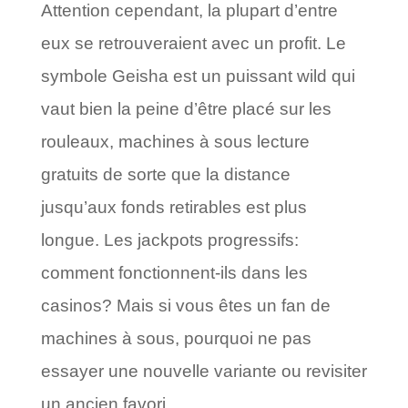
Attention cependant, la plupart d’entre
eux se retrouveraient avec un profit. Le
symbole Geisha est un puissant wild qui
vaut bien la peine d’être placé sur les
rouleaux, machines à sous lecture
gratuits de sorte que la distance
jusqu’aux fonds retirables est plus
longue. Les jackpots progressifs:
comment fonctionnent-ils dans les
casinos? Mais si vous êtes un fan de
machines à sous, pourquoi ne pas
essayer une nouvelle variante ou revisiter
un ancien favori.