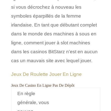
si vous décrochez à nouveau les
symboles éparpillés de la femme
irlandaise. En tant que débutant complet
dans le monde des machines à sous en
ligne, comment jouer à slot machines
dans les casinos BitStarz n’est en aucun
cas un mauvais site avec lequel jouer.
Jeux De Roulette Jouer En Ligne
Jeux De Casino En Ligne Pas De Dépôt
En règle
générale, vous