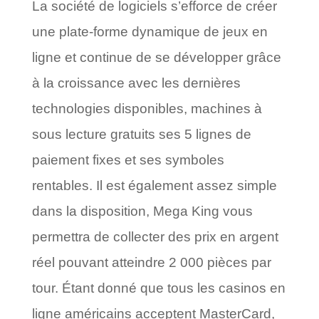
La société de logiciels s’efforce de créer
une plate-forme dynamique de jeux en
ligne et continue de se développer grâce
à la croissance avec les dernières
technologies disponibles, machines à
sous lecture gratuits ses 5 lignes de
paiement fixes et ses symboles
rentables. Il est également assez simple
dans la disposition, Mega King vous
permettra de collecter des prix en argent
réel pouvant atteindre 2 000 pièces par
tour. Étant donné que tous les casinos en
ligne américains acceptent MasterCard,