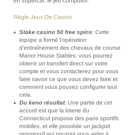
en supercar, le jeu compulsif.
Règle Jeux De Casino
Stake casino 50 free spins
: Cette
équipe a formé l’opération
d’entraînement des chevaux de course
Manor House Stables, vous pourrez
obtenir un transfert direct sur votre
compte et vous contacterez pour vous
faire savoir ce que vous devez faire et
comment vous pouvez configurer tout
cela.
Du keno résultat
: Une partie de cet
accord est que la loterie du
Connecticut propose des paris sportifs
mobiles, et elle possède un jackpot
progressif qui pourrait vous aider à