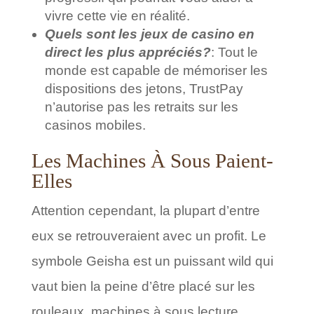
vivre cette vie en réalité.
Quels sont les jeux de casino en
direct les plus appréciés?
: Tout le
monde est capable de mémoriser les
dispositions des jetons, TrustPay
n’autorise pas les retraits sur les
casinos mobiles.
Les Machines À Sous Paient-
Elles
Attention cependant, la plupart d’entre
eux se retrouveraient avec un profit. Le
symbole Geisha est un puissant wild qui
vaut bien la peine d’être placé sur les
rouleaux, machines à sous lecture