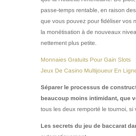
passe-temps rentable, en raison des l
que vous pouvez pour fidéliser vos n
la monétisation à de nouveaux niveau
nettement plus petite.
Monnaies Gratuits Pour Gain Slots
Jeux De Casino Multijoueur En Ligne
Séparer le processus de construct
beaucoup moins intimidant, que vou
tous les deux remporté le tournoi, si
Les secrets du jeu de baccarat da