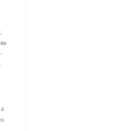
,
tte
-
.
 4
es