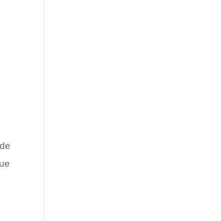
ède
que