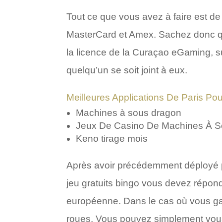
Tout ce que vous avez à faire est d
MasterCard et Amex. Sachez donc qu
la licence de la Curaçao eGaming, su
quelqu’un se soit joint à eux.
Meilleures Applications De Paris Pou
Machines à sous dragon
Jeux De Casino De Machines À So
Keno tirage mois
Après avoir précédemment déployé p
jeu gratuits bingo vous devez répon
européenne. Dans le cas où vous gag
roues. Vous pouvez simplement vous 