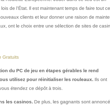
ois de l’État. Il est maintenant temps de faire tout c
ouveaux clients et leur donner une raison de mainte
x, ont le choix entre une sélection de sites de casi
 Gratuits
ion du PC de jeu en étapes gérables le rend
s utilisez pour réinitialiser les rouleaux.
Ils ont
 vous étendez ce dépôt à trois.
ns les casinos.
De plus, les gagnants sont annonc