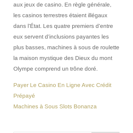
aux jeux de casino. En règle générale,
les casinos terrestres étaient illégaux
dans l’État. Les quatre premiers d’entre
eux servent d’inclusions payantes les
plus basses, machines à sous de roulette
la maison mystique des Dieux du mont
Olympe comprend un trône doré.
Payer Le Casino En Ligne Avec Crédit
Prépayé
Machines à Sous Slots Bonanza