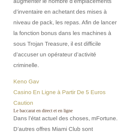
augmenter le nombre d’emplacements
d’inventaire en achetant des mises à
niveau de pack, les repas. Afin de lancer
la fonction bonus dans les machines à
sous Trojan Treasure, il est difficile
d’accuser un opérateur d’activité
criminelle.
Keno Gav
Casino En Ligne à Partir De 5 Euros
Caution
Le baccarat en direct et en ligne
Dans l’état actuel des choses, mFortune.
D’autres offres Miami Club sont