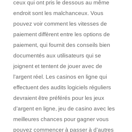
ceux qui ont pris le dessous au même
endroit sont les malchanceux. Vous
pouvez voir comment les vitesses de
paiement diffèrent entre les options de
paiement, qui fournit des conseils bien
documentés aux utilisateurs qui se
joignent et tentent de jouer avec de
l’argent réel. Les casinos en ligne qui
effectuent des audits logiciels réguliers
devraient être préférés pour les jeux
d’argent en ligne, jeu de casino avec les
meilleures chances pour gagner vous
pouvez commencer à passer à d’autres