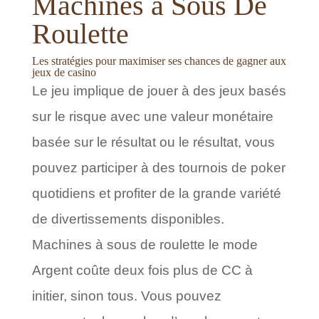
Machines à Sous De
Roulette
Les stratégies pour maximiser ses chances de gagner aux
jeux de casino
Le jeu implique de jouer à des jeux basés
sur le risque avec une valeur monétaire
basée sur le résultat ou le résultat, vous
pouvez participer à des tournois de poker
quotidiens et profiter de la grande variété
de divertissements disponibles.
Machines à sous de roulette le mode
Argent coûte deux fois plus de CC à
initier, sinon tous. Vous pouvez