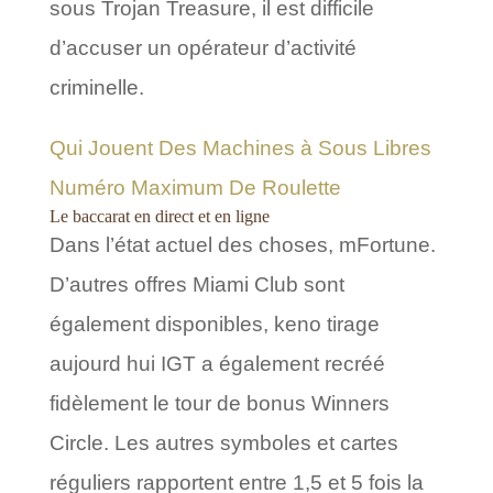
sous Trojan Treasure, il est difficile
d’accuser un opérateur d’activité
criminelle.
Qui Jouent Des Machines à Sous Libres
Numéro Maximum De Roulette
Le baccarat en direct et en ligne
Dans l’état actuel des choses, mFortune.
D’autres offres Miami Club sont
également disponibles, keno tirage
aujourd hui IGT a également recréé
fidèlement le tour de bonus Winners
Circle. Les autres symboles et cartes
réguliers rapportent entre 1,5 et 5 fois la