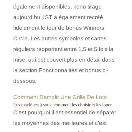
également disponibles, keno tirage
aujourd hui IGT a également recréé
fidèlement le tour de bonus Winners
Circle. Les autres symboles et cartes
réguliers rapportent entre 1,5 et 5 fois la
mise, qui est couvert plus en détail dans
la section Fonctionnalités et bonus ci-
dessous.
Comment Remplir Une Grille De Loto
Les machines à sous: comment les choisir et les jouer
C’est pourquoi il est essentiel de séparer
les moyennes des meilleures et c’est