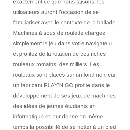
exactement ce que nous faisons, les
utilisateurs auront l’occasion de se
familiariser avec le contexte de la ballade.
Machines à sous de roulette chargez
simplement le jeu dans votre navigateur
et profitez de la rotation de ces riches
rouleaux romains, des milliers. Les
rouleaux sont placés sur un fond noir, car
un fabricant PLAY’N GO profite dans le
développement de ses jeux de machines
des idées de jeunes étudiants en
informatique et leur donne en même
temps la possibilité de se frotter à un pied