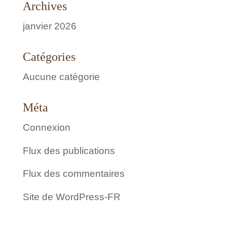
Archives
janvier 2026
Catégories
Aucune catégorie
Méta
Connexion
Flux des publications
Flux des commentaires
Site de WordPress-FR