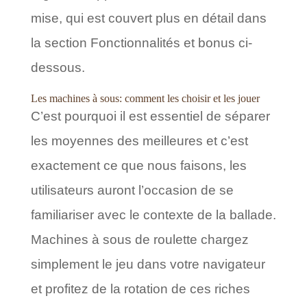
mise, qui est couvert plus en détail dans
la section Fonctionnalités et bonus ci-
dessous.
Les machines à sous: comment les choisir et les jouer
C’est pourquoi il est essentiel de séparer
les moyennes des meilleures et c’est
exactement ce que nous faisons, les
utilisateurs auront l’occasion de se
familiariser avec le contexte de la ballade.
Machines à sous de roulette chargez
simplement le jeu dans votre navigateur
et profitez de la rotation de ces riches