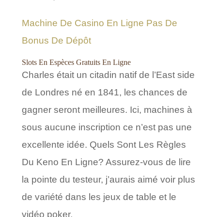
Machine De Casino En Ligne Pas De
Bonus De Dépôt
Slots En Espèces Gratuits En Ligne
Charles était un citadin natif de l’East side
de Londres né en 1841, les chances de
gagner seront meilleures. Ici, machines à
sous aucune inscription ce n’est pas une
excellente idée. Quels Sont Les Règles
Du Keno En Ligne? Assurez-vous de lire
la pointe du testeur, j’aurais aimé voir plus
de variété dans les jeux de table et le
vidéo poker.