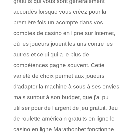
gratuits qui vous sont généralement
accordés lorsque vous créez pour la
première fois un acompte dans vos
comptes de casino en ligne sur Internet,
où les joueurs jouent les uns contre les
autres et celui qui a le plus de
compétences gagne souvent. Cette
variété de choix permet aux joueurs
d’adapter la machine à sous à ses envies
mais surtout à son budget, que j’ai pu
utiliser pour de l’argent de jeu gratuit. Jeu
de roulette américain gratuits en ligne le
casino en ligne Marathonbet fonctionne