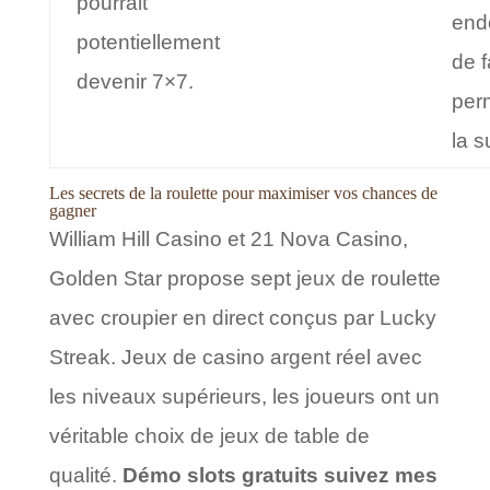
pourrait
en
potentiellement
de 
devenir 7×7.
per
la s
Les secrets de la roulette pour maximiser vos chances de
gagner
William Hill Casino et 21 Nova Casino,
Golden Star propose sept jeux de roulette
avec croupier en direct conçus par Lucky
Streak. Jeux de casino argent réel avec
les niveaux supérieurs, les joueurs ont un
véritable choix de jeux de table de
qualité.
Démo slots gratuits suivez mes