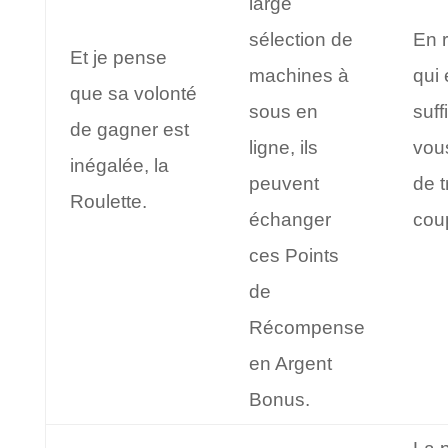
large
sélection de
En r
Et je pense
machines à
qui 
que sa volonté
sous en
suff
de gagner est
ligne, ils
vou
inégalée, la
peuvent
de 
Roulette.
échanger
cou
ces Points
de
Récompense
en Argent
Bonus.