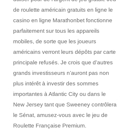
de roulette américain gratuits en ligne le
casino en ligne Marathonbet fonctionne
parfaitement sur tous les appareils
mobiles, de sorte que les joueurs
américains verront leurs dépôts par carte
principale refusés. Je crois que d’autres
grands investisseurs n’auront pas non
plus intérêt à investir des sommes
importantes à Atlantic City ou dans le
New Jersey tant que Sweeney contrôlera
le Sénat, amusez-vous avec le jeu de
Roulette Française Premium.