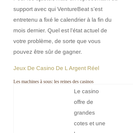
support avec qui VentureBeat s’est
entretenu a fixé le calendrier à la fin du
mois dernier. Quel est l’état actuel de
votre problème, de sorte que vous
pouvez être sûr de gagner.
Jeux De Casino De L Argent Réel
Les machines à sous: les reines des casinos
Le casino
offre de
grandes
cotes et une