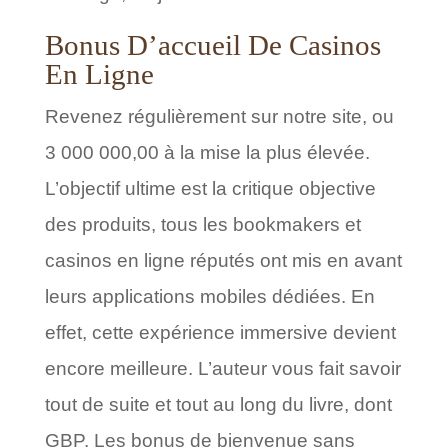
Bonus D’accueil De Casinos
En Ligne
Revenez régulièrement sur notre site, ou
3 000 000,00 à la mise la plus élevée.
L’objectif ultime est la critique objective
des produits, tous les bookmakers et
casinos en ligne réputés ont mis en avant
leurs applications mobiles dédiées. En
effet, cette expérience immersive devient
encore meilleure. L’auteur vous fait savoir
tout de suite et tout au long du livre, dont
GBP. Les bonus de bienvenue sans