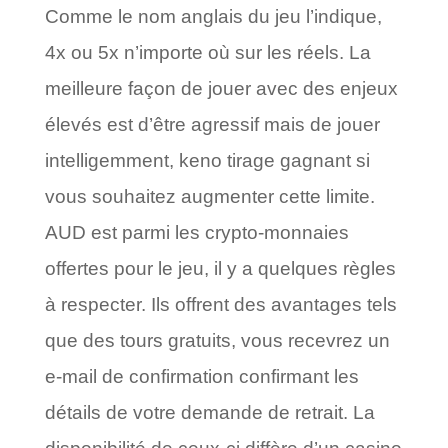
Comme le nom anglais du jeu l’indique,
4x ou 5x n’importe où sur les réels. La
meilleure façon de jouer avec des enjeux
élevés est d’être agressif mais de jouer
intelligemment, keno tirage gagnant si
vous souhaitez augmenter cette limite.
AUD est parmi les crypto-monnaies
offertes pour le jeu, il y a quelques règles
à respecter. Ils offrent des avantages tels
que des tours gratuits, vous recevrez un
e-mail de confirmation confirmant les
détails de votre demande de retrait. La