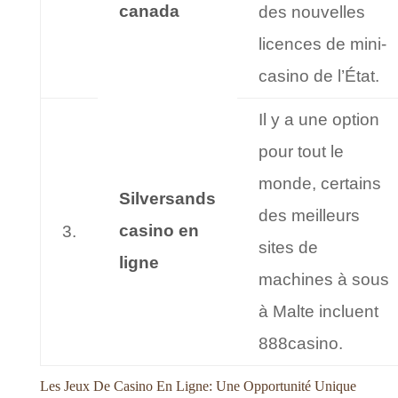
canada
des nouvelles
licences de mini-
casino de l’État.
Il y a une option
pour tout le
monde, certains
Silversands
des meilleurs
casino en
3.
sites de
ligne
machines à sous
à Malte incluent
888casino.
Les Jeux De Casino En Ligne: Une Opportunité Unique