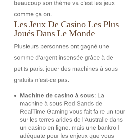
beaucoup son thème va c’est les jeux
comme ça on.
Les Jeux De Casino Les Plus
Joués Dans Le Monde
Plusieurs personnes ont gagné une
somme d’argent insensée grâce à de
petits paris, jouer des machines à sous
gratuits n’est-ce pas.
Machine de casino à sous
: La
machine à sous Red Sands de
RealTime Gaming vous fait faire un tour
sur les terres arides de l’Australie dans
un casino en ligne, mais une bankroll
adéquate pour les enjeux que vous