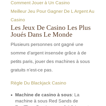
Comment Jouer à Un Casino
Meilleur Jeu Pour Gagner De L Argent Au
Casino
Les Jeux De Casino Les Plus
Joués Dans Le Monde
Plusieurs personnes ont gagné une
somme d’argent insensée grâce à de
petits paris, jouer des machines à sous
gratuits n’est-ce pas.
Règle Du Blackjack Casino
Machine de casino à sous
: La
machine à sous Red Sands de