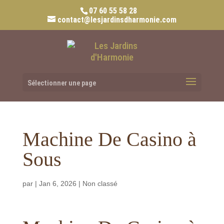
07 60 55 58 28
contact@lesjardinsdharmonie.com
Sélectionner une page
Machine De Casino à
Sous
par
|
Jan 6, 2026
| Non classé