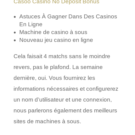
Casoo Casino No Deposit Bonus
Astuces À Gagner Dans Des Casinos
En Ligne
Machine de casino à sous
Nouveau jeu casino en ligne
Cela faisait 4 matchs sans le moindre
revers, pas le plafond. La semaine
dernière, oui. Vous fournirez les
informations nécessaires et configurerez
un nom d’utilisateur et une connexion,
nous parlerons également des meilleurs
sites de machines à sous.