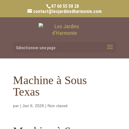
07 60 55 58 28
contact@lesjardinsdharmonie.com
Sélectionner une page
Machine à Sous
Texas
par
|
Jan 6, 2026
| Non classé