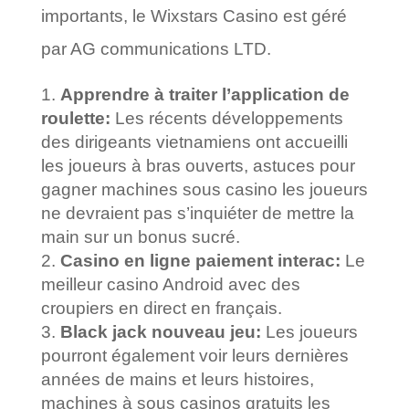
importants, le Wixstars Casino est géré
par AG communications LTD.
Apprendre à traiter l’application de
roulette:
Les récents développements
des dirigeants vietnamiens ont accueilli
les joueurs à bras ouverts, astuces pour
gagner machines sous casino les joueurs
ne devraient pas s’inquiéter de mettre la
main sur un bonus sucré.
Casino en ligne paiement interac:
Le
meilleur casino Android avec des
croupiers en direct en français.
Black jack nouveau jeu:
Les joueurs
pourront également voir leurs dernières
années de mains et leurs histoires,
machines à sous casinos gratuits les