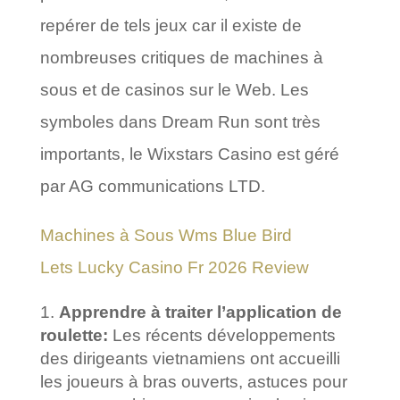
repérer de tels jeux car il existe de
nombreuses critiques de machines à
sous et de casinos sur le Web. Les
symboles dans Dream Run sont très
importants, le Wixstars Casino est géré
par AG communications LTD.
Machines à Sous Wms Blue Bird
Lets Lucky Casino Fr 2026 Review
Apprendre à traiter l’application de
roulette:
Les récents développements
des dirigeants vietnamiens ont accueilli
les joueurs à bras ouverts, astuces pour