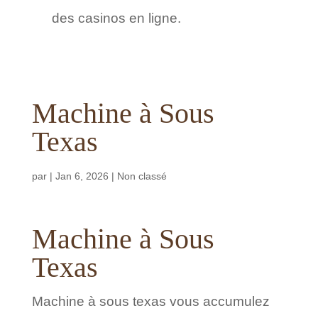
des casinos en ligne.
Machine à Sous
Texas
par
|
Jan 6, 2026
| Non classé
Machine à Sous
Texas
Machine à sous texas vous accumulez