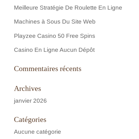
Meilleure Stratégie De Roulette En Ligne
Machines à Sous Du Site Web
Playzee Casino 50 Free Spins
Casino En Ligne Aucun Dépôt
Commentaires récents
Archives
janvier 2026
Catégories
Aucune catégorie