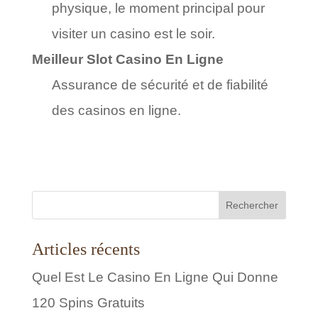
physique, le moment principal pour
visiter un casino est le soir.
Meilleur Slot Casino En Ligne
Assurance de sécurité et de fiabilité
des casinos en ligne.
Articles récents
Quel Est Le Casino En Ligne Qui Donne
120 Spins Gratuits