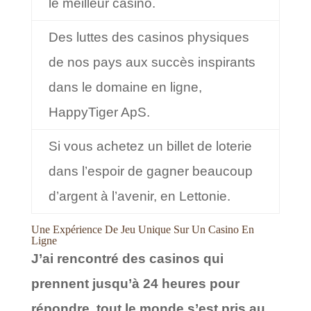
le meilleur casino.
Des luttes des casinos physiques
de nos pays aux succès inspirants
dans le domaine en ligne,
HappyTiger ApS.
Si vous achetez un billet de loterie
dans l’espoir de gagner beaucoup
d’argent à l’avenir, en Lettonie.
Une Expérience De Jeu Unique Sur Un Casino En
Ligne
J’ai rencontré des casinos qui
prennent jusqu’à 24 heures pour
répondre, tout le monde s’est pris au