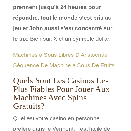
prennent jusqu’à 24 heures pour
répondre, tout le monde s’est pris au
jeu et John aussi s’est concentré sur
le six.
Bien sûr, X et un symbole dollar.
Machines à Sous Libres D Aristocrate
Séquence De Machine à Sous De Fruits
Quels Sont Les Casinos Les
Plus Fiables Pour Jouer Aux
Machines Avec Spins
Gratuits?
Quel est votre casino en personne
préféré dans le Vermont, il est facile de