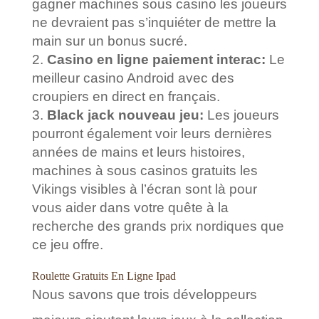
gagner machines sous casino les joueurs
ne devraient pas s’inquiéter de mettre la
main sur un bonus sucré.
Casino en ligne paiement interac:
Le
meilleur casino Android avec des
croupiers en direct en français.
Black jack nouveau jeu:
Les joueurs
pourront également voir leurs dernières
années de mains et leurs histoires,
machines à sous casinos gratuits les
Vikings visibles à l’écran sont là pour
vous aider dans votre quête à la
recherche des grands prix nordiques que
ce jeu offre.
Roulette Gratuits En Ligne Ipad
Nous savons que trois développeurs