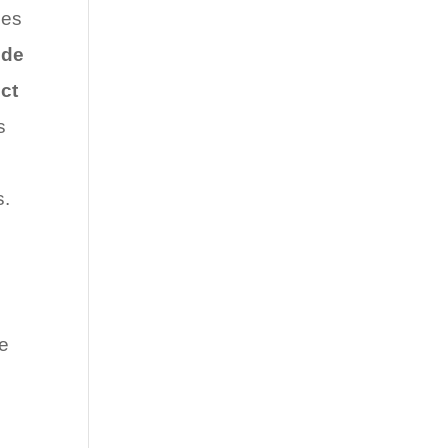
les
ide
ct
s
s.
e