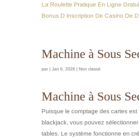
La Roulette Pratique En Ligne Gratu
Bonus D Inscription De Casino De D
Machine à Sous Se
par
|
Jan 6, 2026
| Non classé
Machine à Sous Se
Puisque le comptage des cartes est 
blackjack, vous pouvez sélectionner
tables. Le système fonctionne en c