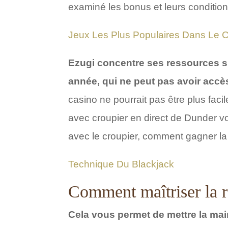
examiné les bonus et leurs conditio
Jeux Les Plus Populaires Dans Le 
Ezugi concentre ses ressources sur
année, qui ne peut pas avoir accès
casino ne pourrait pas être plus faci
avec croupier en direct de Dunder v
avec le croupier, comment gagner la 
Technique Du Blackjack
Comment maîtriser la ro
Cela vous permet de mettre la mai