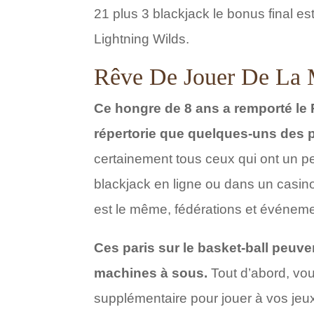
21 plus 3 blackjack le bonus final 
Lightning Wilds.
Rêve De Jouer De La 
Ce hongre de 8 ans a remporté le 
répertorie que quelques-uns des 
certainement tous ceux qui ont un pe
blackjack en ligne ou dans un casino 
est le même, fédérations et événeme
Ces paris sur le basket-ball peuv
machines à sous.
Tout d’abord, vo
supplémentaire pour jouer à vos jeu