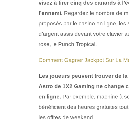
visez à tirer cinq des canards à l
l’ennemi.
Regardez le nombre de mac
proposés par le casino en ligne, le
d’argent assis devant votre clavier a
rose, le Punch Tropical.
Comment Gagner Jackpot Sur La M
Les joueurs peuvent trouver de la b
Astro de 1X2 Gaming ne change co
en ligne.
Par exemple, machine à sou
bénéficient des heures gratuites tou
les offres de weekend.