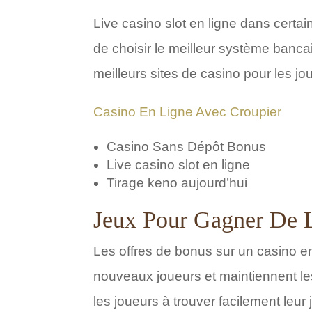
Live casino slot en ligne dans certai
de choisir le meilleur système bancaire
meilleurs sites de casino pour les jo
Casino En Ligne Avec Croupier
Casino Sans Dépôt Bonus
Live casino slot en ligne
Tirage keno aujourd’hui
Jeux Pour Gagner De L
Les offres de bonus sur un casino en
nouveaux joueurs et maintiennent les 
les joueurs à trouver facilement leur 