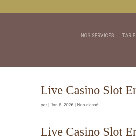
NOS SERVICES
TARIF
Live Casino Slot E
par
|
Jan 6, 2026
| Non classé
Live Casino Slot E