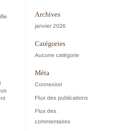
Archives
fie
janvier 2026
Catégories
Aucune catégorie
Méta
t
Connexion
ous
Flux des publications
ent
Flux des
commentaires