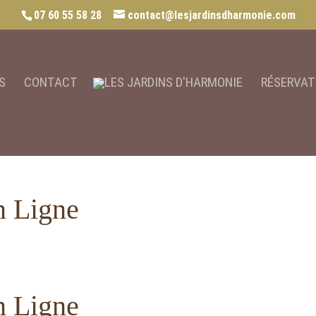
07 60 55 58 28
contact@lesjardinsdharmonie.com
S
CONTACT
RÉSERVAT
n Ligne
n Ligne