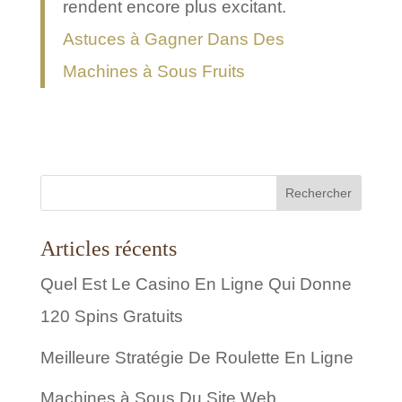
rendent encore plus excitant.
Astuces à Gagner Dans Des
Machines à Sous Fruits
Articles récents
Quel Est Le Casino En Ligne Qui Donne
120 Spins Gratuits
Meilleure Stratégie De Roulette En Ligne
Machines à Sous Du Site Web