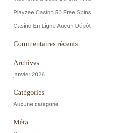
Playzee Casino 50 Free Spins
Casino En Ligne Aucun Dépôt
Commentaires récents
Archives
janvier 2026
Catégories
Aucune catégorie
Méta