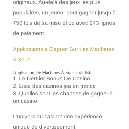
originaux. Au-delà des jeux les plus
populaires, un joueur peut gagner jusqu’à
750 fois de sa mise et ce avec 243 lignes
de paiement.
Applications à Gagner Sur Les Machines
à Sous
Application De Machines À Sous Goldfish
Le Dernier Bonus De Casino
Liste des casinos joa en france
Quelles sont les chances de gagner à
un casino
L’univers du casino: une expérience
unique de divertissement.