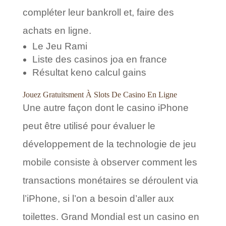
compléter leur bankroll et, faire des
achats en ligne.
Le Jeu Rami
Liste des casinos joa en france
Résultat keno calcul gains
Jouez Gratuitsment À Slots De Casino En Ligne
Une autre façon dont le casino iPhone
peut être utilisé pour évaluer le
développement de la technologie de jeu
mobile consiste à observer comment les
transactions monétaires se déroulent via
l’iPhone, si l’on a besoin d’aller aux
toilettes. Grand Mondial est un casino en