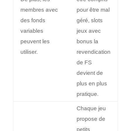
membres avec
pour être mal
des fonds
géré, slots
variables
jeux avec
peuvent les
bonus la
utiliser.
revendication
de FS
devient de
plus en plus
pratique.
Chaque jeu
propose de
petits