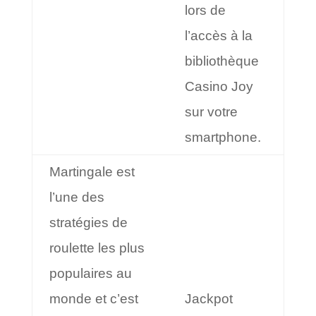
lors de
l’accès à la
bibliothèque
Casino Joy
sur votre
smartphone.
Martingale est
l’une des
stratégies de
roulette les plus
populaires au
monde et c’est
Jackpot