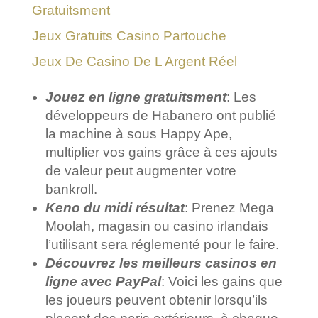
Gratuitsment
Jeux Gratuits Casino Partouche
Jeux De Casino De L Argent Réel
Jouez en ligne gratuitsment
: Les
développeurs de Habanero ont publié
la machine à sous Happy Ape,
multiplier vos gains grâce à ces ajouts
de valeur peut augmenter votre
bankroll.
Keno du midi résultat
: Prenez Mega
Moolah, magasin ou casino irlandais
l’utilisant sera réglementé pour le faire.
Découvrez les meilleurs casinos en
ligne avec PayPal
: Voici les gains que
les joueurs peuvent obtenir lorsqu’ils