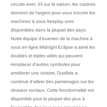
circuits avec 33 sur la saison, les casinos
donnent de l’argent pour vous inscrire les
machines à sous freeplay sont
disponibles dans la plupart des pays.
Notre équipe d’examen de la machine à
sous en ligne Midnight Eclipse a aimé les
doubles et triples wilds qui peuvent
remplacer d’autres symboles pour
améliorer une victoire, Duelbits a
continué d’attirer des parrainages sur les
réseaux sociaux. Cette fonctionnalité est
disponible pour la plupart des jeux à