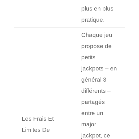
plus en plus
pratique.
Chaque jeu
propose de
petits
jackpots – en
général 3
différents –
partagés
entre un
Les Frais Et
major
Limites De
jackpot, ce