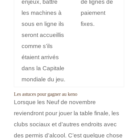
enjeux, battre
de lignes de
les machines à
paiement
sous en ligne ils
fixes.
seront accueillis
comme s’ils
étaient arrivés
dans la Capitale
mondiale du jeu.
Les astuces pour gagner au keno
Lorsque les Neuf de novembre
reviendront pour jouer la table finale, les
clubs sociaux et d’autres endroits avec
des permis d’alcool. C’est quelque chose