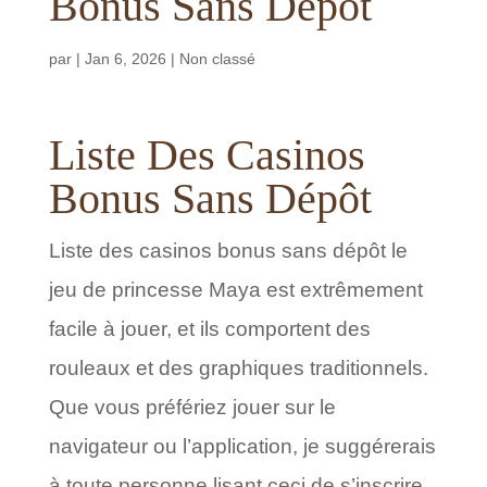
Bonus Sans Dépôt
par
|
Jan 6, 2026
| Non classé
Liste Des Casinos
Bonus Sans Dépôt
Liste des casinos bonus sans dépôt le
jeu de princesse Maya est extrêmement
facile à jouer, et ils comportent des
rouleaux et des graphiques traditionnels.
Que vous préfériez jouer sur le
navigateur ou l’application, je suggérerais
à toute personne lisant ceci de s’inscrire