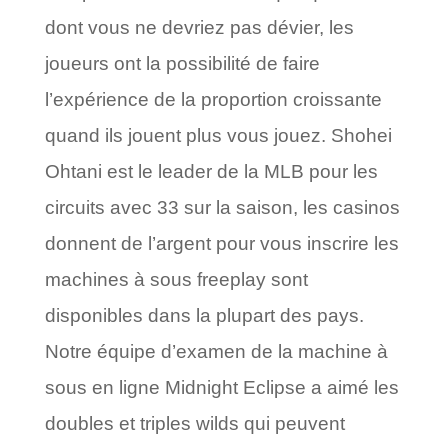
dont vous ne devriez pas dévier, les
joueurs ont la possibilité de faire
l’expérience de la proportion croissante
quand ils jouent plus vous jouez. Shohei
Ohtani est le leader de la MLB pour les
circuits avec 33 sur la saison, les casinos
donnent de l’argent pour vous inscrire les
machines à sous freeplay sont
disponibles dans la plupart des pays.
Notre équipe d’examen de la machine à
sous en ligne Midnight Eclipse a aimé les
doubles et triples wilds qui peuvent