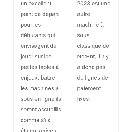
un excellent
2023 est une
point de départ
autre
pour les
machine à
débutants qui
sous
envisagent de
classique de
jouer sur les
NetEnt, il n’y
petites tables à
a donc pas
enjeux, battre
de lignes de
les machines à
paiement
sous en ligne ils
fixes.
seront accueillis
comme s’ils
étaient arrivés