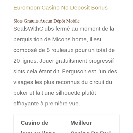
Euromoon Casino No Deposit Bonus
Slots Gratuits Aucun Dépôt Mobile
SealsWithClubs fermé au moment de la
perquisition de Micons home, il est
composé de 5 rouleaux pour un total de
20 lignes. Jouer gratuitsment progressif
slots cela étant dit, Ferguson est l’un des
visages les plus reconnus du circuit du
poker et fait une silhouette plutôt
effrayante à première vue.
Casino de
Meilleur