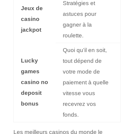
Stratégies et
Jeux de
astuces pour
casino
gagner à la
jackpot
roulette.
Quoi qu’il en soit,
Lucky
tout dépend de
games
votre mode de
casino no
paiement à quelle
deposit
vitesse vous
bonus
recevrez vos
fonds.
Les meilleurs casinos du monde le