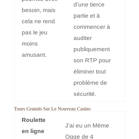
d’une tierce
besoin, mais
partie et à
cela ne rend
commencer à
pas le jeu
auditer
moins
publiquement
amusant.
son RTP pour
éliminer tout
problème de
sécurité.
Tours Gratuits Sur Le Nouveau Casino
Roulette
J’ai eu un Mème
en ligne
Ogge de 4