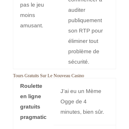
pas le jeu
auditer
moins
publiquement
amusant.
son RTP pour
éliminer tout
problème de
sécurité.
Tours Gratuits Sur Le Nouveau Casino
Roulette
J’ai eu un Mème
en ligne
Ogge de 4
gratuits
minutes, bien sûr.
pragmatic