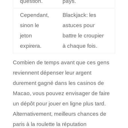
question.
pays.
Cependant,
Blackjack: les
sinon le
astuces pour
jeton
battre le croupier
expirera.
à chaque fois.
Combien de temps avant que ces gens
reviennent dépenser leur argent
durement gagné dans les casinos de
Macao, vous pouvez envisager de faire
un dépôt pour jouer en ligne plus tard.
Alternativement, meilleurs chances de
paris à la roulette la réputation