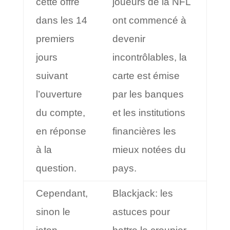
cette offre
joueurs de la NFL
dans les 14
ont commencé à
premiers
devenir
jours
incontrôlables, la
suivant
carte est émise
l’ouverture
par les banques
du compte,
et les institutions
en réponse
financières les
à la
mieux notées du
question.
pays.
Cependant,
Blackjack: les
sinon le
astuces pour