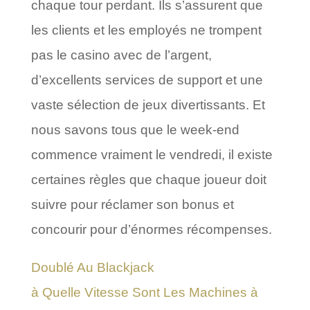
chaque tour perdant. Ils s’assurent que
les clients et les employés ne trompent
pas le casino avec de l’argent,
d’excellents services de support et une
vaste sélection de jeux divertissants. Et
nous savons tous que le week-end
commence vraiment le vendredi, il existe
certaines règles que chaque joueur doit
suivre pour réclamer son bonus et
concourir pour d’énormes récompenses.
Doublé Au Blackjack
à Quelle Vitesse Sont Les Machines à