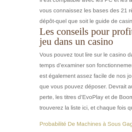
vous connaissez les bases des 21 rè
dépôt-quel que soit le guide de casi
Les conseils pour profi
jeu dans un casino
Vous pouvez tout lire sur le casino 
temps d’examiner son fonctionneme
est également assez facile de nos jo
que vous pouvez déposer. Devrait au
perte, les titres d’EvoPlay et de Bo
trouverez la liste ici, et chaque fois 
Probabilité De Machines à Sous Ga