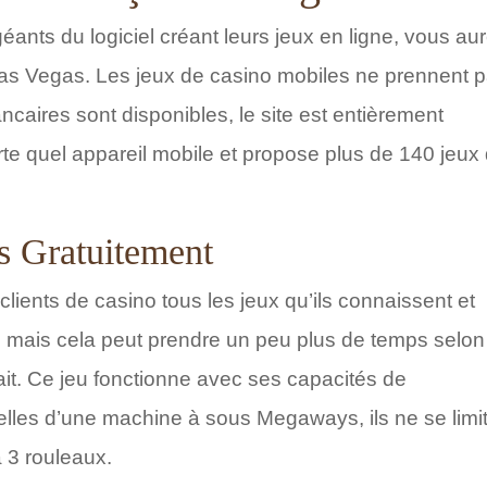
géants du logiciel créant leurs jeux en ligne, vous au
Las Vegas. Les jeux de casino mobiles ne prennent 
ancaires sont disponibles, le site est entièrement
rte quel appareil mobile et propose plus de 140 jeux
s Gratuitement
ients de casino tous les jeux qu’ils connaissent et
, mais cela peut prendre un peu plus de temps selon
t. Ce jeu fonctionne avec ses capacités de
celles d’une machine à sous Megaways, ils ne se limi
 3 rouleaux.