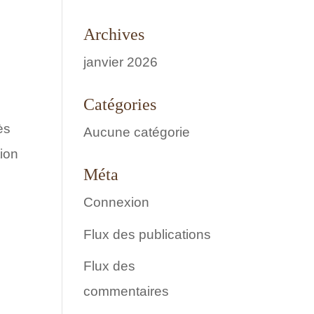
Archives
janvier 2026
Catégories
ès
Aucune catégorie
tion
Méta
Connexion
Flux des publications
Flux des
s
commentaires