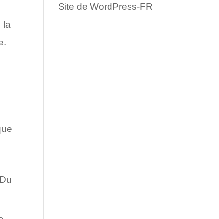
Site de WordPress-FR
 la
e.
que
 Du
e