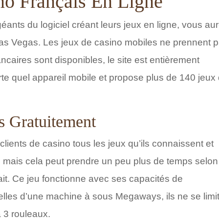
no Français En Ligne
géants du logiciel créant leurs jeux en ligne, vous au
Las Vegas. Les jeux de casino mobiles ne prennent 
ancaires sont disponibles, le site est entièrement
rte quel appareil mobile et propose plus de 140 jeux
s Gratuitement
ients de casino tous les jeux qu’ils connaissent et
, mais cela peut prendre un peu plus de temps selon
t. Ce jeu fonctionne avec ses capacités de
celles d’une machine à sous Megaways, ils ne se limi
 3 rouleaux.