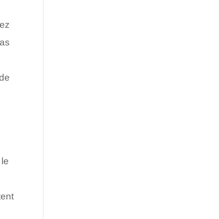
rez
pas
 de
 le
tent