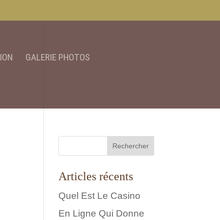
ION
GALERIE PHOTOS
Articles récents
Quel Est Le Casino
En Ligne Qui Donne