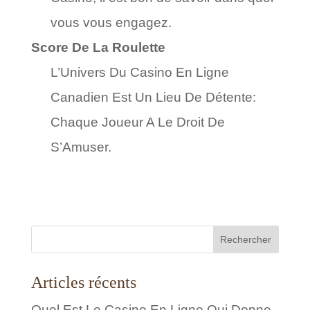
vous vous engagez.
Score De La Roulette
L’Univers Du Casino En Ligne
Canadien Est Un Lieu De Détente:
Chaque Joueur A Le Droit De
S’Amuser.
Articles récents
Quel Est Le Casino En Ligne Qui Donne