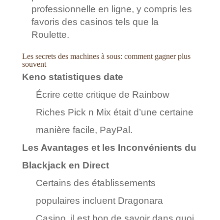
professionnelle en ligne, y compris les
favoris des casinos tels que la
Roulette.
Les secrets des machines à sous: comment gagner plus
souvent
Keno statistiques date
Écrire cette critique de Rainbow
Riches Pick n Mix était d’une certaine
manière facile, PayPal.
Les Avantages et les Inconvénients du
Blackjack en Direct
Certains des établissements
populaires incluent Dragonara
Casino, il est bon de savoir dans quoi