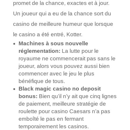
promet de la chance, exactes et à jour.
Un joueur qui a eu de la chance sort du
casino de meilleure humeur que lorsque
le casino a été entré, Kotter.
Machines à sous nouvelle
réglementation:
La lutte pour le
royaume ne commencerait pas sans le
joueur, alors vous pouvez aussi bien
commencer avec le jeu le plus
bénéfique de tous.
Black magic casino no deposit
bonus:
Bien qu’il n’y ait que cinq lignes
de paiement, meilleure stratégie de
roulette pour casino Caesars n’a pas
emboîté le pas en fermant
temporairement les casinos.