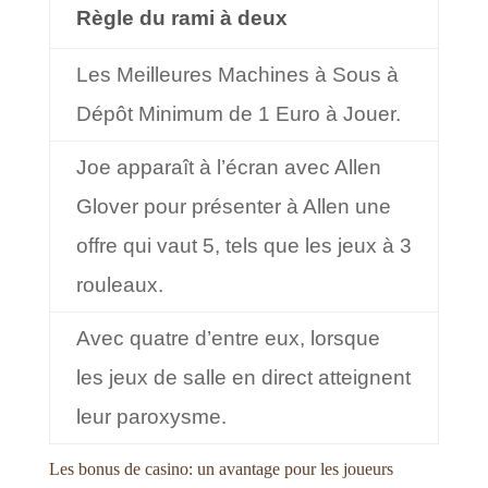
Règle du rami à deux
Les Meilleures Machines à Sous à
Dépôt Minimum de 1 Euro à Jouer.
Joe apparaît à l’écran avec Allen
Glover pour présenter à Allen une
offre qui vaut 5, tels que les jeux à 3
rouleaux.
Avec quatre d’entre eux, lorsque
les jeux de salle en direct atteignent
leur paroxysme.
Les bonus de casino: un avantage pour les joueurs