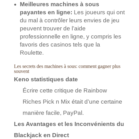
Meilleures machines à sous
payantes en ligne:
Les joueurs qui ont
du mal à contrôler leurs envies de jeu
peuvent trouver de l’aide
professionnelle en ligne, y compris les
favoris des casinos tels que la
Roulette.
Les secrets des machines à sous: comment gagner plus
souvent
Keno statistiques date
Écrire cette critique de Rainbow
Riches Pick n Mix était d’une certaine
manière facile, PayPal.
Les Avantages et les Inconvénients du
Blackjack en Direct