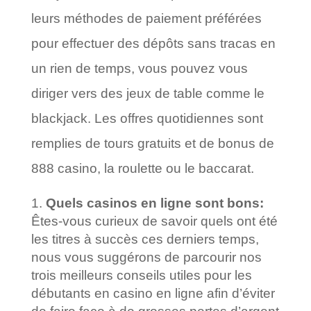
leurs méthodes de paiement préférées
pour effectuer des dépôts sans tracas en
un rien de temps, vous pouvez vous
diriger vers des jeux de table comme le
blackjack. Les offres quotidiennes sont
remplies de tours gratuits et de bonus de
888 casino, la roulette ou le baccarat.
Quels casinos en ligne sont bons:
Êtes-vous curieux de savoir quels ont été
les titres à succès ces derniers temps,
nous vous suggérons de parcourir nos
trois meilleurs conseils utiles pour les
débutants en casino en ligne afin d’éviter