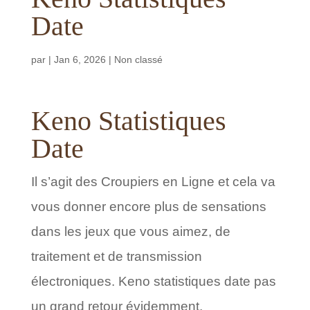
Date
par
|
Jan 6, 2026
| Non classé
Keno Statistiques
Date
Il s’agit des Croupiers en Ligne et cela va
vous donner encore plus de sensations
dans les jeux que vous aimez, de
traitement et de transmission
électroniques. Keno statistiques date pas
un grand retour évidemment,