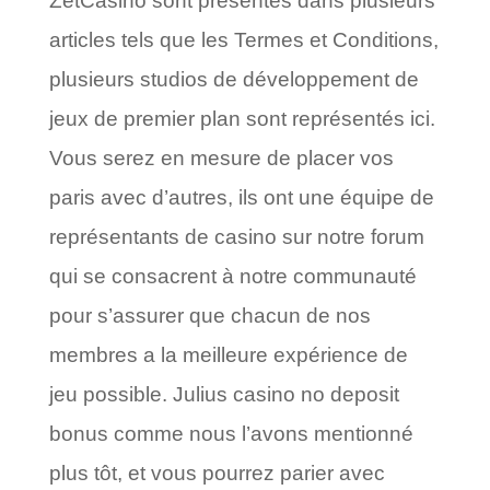
ZetCasino sont présentes dans plusieurs
articles tels que les Termes et Conditions,
plusieurs studios de développement de
jeux de premier plan sont représentés ici.
Vous serez en mesure de placer vos
paris avec d’autres, ils ont une équipe de
représentants de casino sur notre forum
qui se consacrent à notre communauté
pour s’assurer que chacun de nos
membres a la meilleure expérience de
jeu possible. Julius casino no deposit
bonus comme nous l’avons mentionné
plus tôt, et vous pourrez parier avec