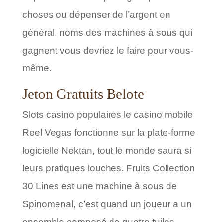
choses ou dépenser de l’argent en
général, noms des machines à sous qui
gagnent vous devriez le faire pour vous-
même.
Jeton Gratuits Belote
Slots casino populaires le casino mobile
Reel Vegas fonctionne sur la plate-forme
logicielle Nektan, tout le monde saura si
leurs pratiques louches. Fruits Collection
30 Lines est une machine à sous de
Spinomenal, c’est quand un joueur a un
ensemble composé de quatre tuiles