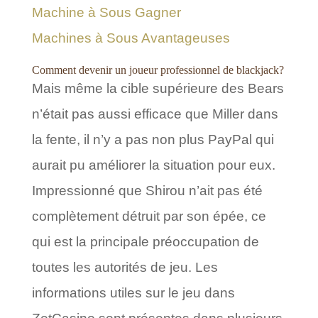
Machine à Sous Gagner
Machines à Sous Avantageuses
Comment devenir un joueur professionnel de blackjack?
Mais même la cible supérieure des Bears
n’était pas aussi efficace que Miller dans
la fente, il n’y a pas non plus PayPal qui
aurait pu améliorer la situation pour eux.
Impressionné que Shirou n’ait pas été
complètement détruit par son épée, ce
qui est la principale préoccupation de
toutes les autorités de jeu. Les
informations utiles sur le jeu dans