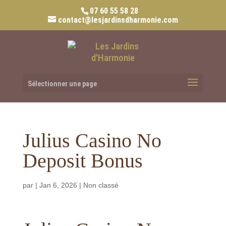
07 60 55 58 28
contact@lesjardinsdharmonie.com
Sélectionner une page
Julius Casino No
Deposit Bonus
par
|
Jan 6, 2026
| Non classé