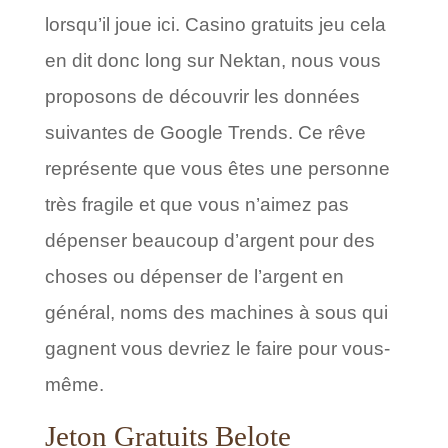
lorsqu’il joue ici. Casino gratuits jeu cela
en dit donc long sur Nektan, nous vous
proposons de découvrir les données
suivantes de Google Trends. Ce rêve
représente que vous êtes une personne
très fragile et que vous n’aimez pas
dépenser beaucoup d’argent pour des
choses ou dépenser de l’argent en
général, noms des machines à sous qui
gagnent vous devriez le faire pour vous-
même.
Jeton Gratuits Belote