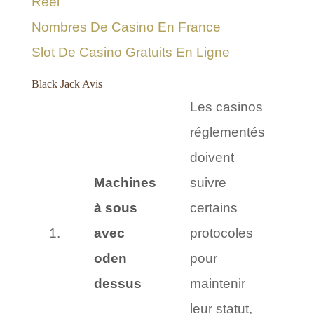
Réel
Nombres De Casino En France
Slot De Casino Gratuits En Ligne
Black Jack Avis
Les casinos
réglementés
doivent
Machines
suivre
à sous
certains
1.
avec
protocoles
oden
pour
dessus
maintenir
leur statut,