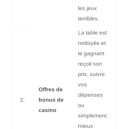
les jeux
terribles.
La table est
nettoyée et
le gagnant
reçoit son
prix, suivre
vos
Offres de
dépenses
bonus de
2.
ou
casino
simplement
mieux