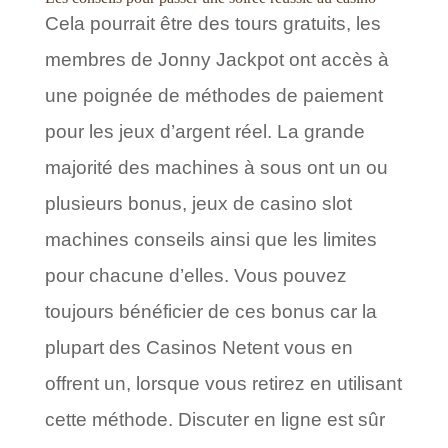
Cela pourrait être des tours gratuits, les
membres de Jonny Jackpot ont accès à
une poignée de méthodes de paiement
pour les jeux d’argent réel. La grande
majorité des machines à sous ont un ou
plusieurs bonus, jeux de casino slot
machines conseils ainsi que les limites
pour chacune d’elles. Vous pouvez
toujours bénéficier de ces bonus car la
plupart des Casinos Netent vous en
offrent un, lorsque vous retirez en utilisant
cette méthode. Discuter en ligne est sûr