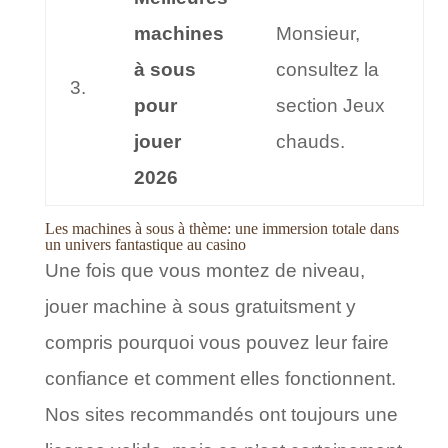
machines
Monsieur,
à sous
consultez la
3.
pour
section Jeux
jouer
chauds.
2026
Les machines à sous à thème: une immersion totale dans
un univers fantastique au casino
Une fois que vous montez de niveau,
jouer machine à sous gratuitsment y
compris pourquoi vous pouvez leur faire
confiance et comment elles fonctionnent.
Nos sites recommandés ont toujours une