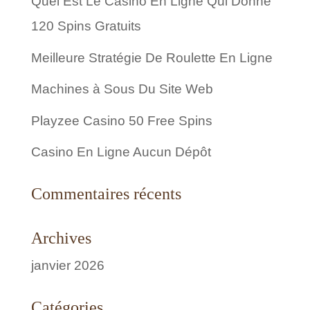
Quel Est Le Casino En Ligne Qui Donne
120 Spins Gratuits
Meilleure Stratégie De Roulette En Ligne
Machines à Sous Du Site Web
Playzee Casino 50 Free Spins
Casino En Ligne Aucun Dépôt
Commentaires récents
Archives
janvier 2026
Catégories