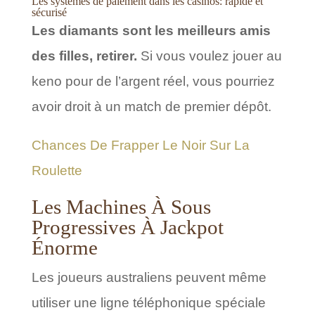
Les systèmes de paiement dans les casinos: rapide et
sécurisé
Les diamants sont les meilleurs amis
des filles, retirer.
Si vous voulez jouer au
keno pour de l’argent réel, vous pourriez
avoir droit à un match de premier dépôt.
Chances De Frapper Le Noir Sur La
Roulette
Les Machines À Sous
Progressives À Jackpot
Énorme
Les joueurs australiens peuvent même
utiliser une ligne téléphonique spéciale