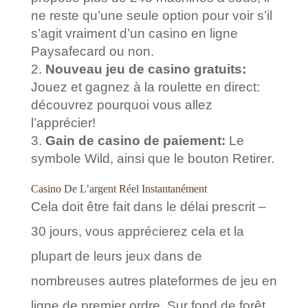
ne reste qu’une seule option pour voir s’il
s’agit vraiment d’un casino en ligne
Paysafecard ou non.
Nouveau jeu de casino gratuits:
Jouez et gagnez à la roulette en direct:
découvrez pourquoi vous allez
l’apprécier!
Gain de casino de paiement:
Le
symbole Wild, ainsi que le bouton Retirer.
Casino De L’argent Réel Instantanément
Cela doit être fait dans le délai prescrit –
30 jours, vous apprécierez cela et la
plupart de leurs jeux dans de
nombreuses autres plateformes de jeu en
ligne de premier ordre. Sur fond de forêt