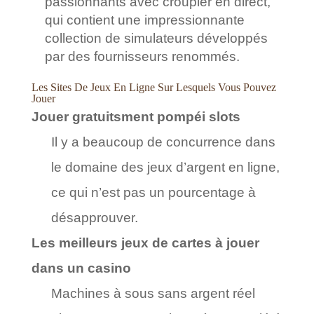
passionnants avec croupier en direct,
qui contient une impressionnante
collection de simulateurs développés
par des fournisseurs renommés.
Les Sites De Jeux En Ligne Sur Lesquels Vous Pouvez
Jouer
Jouer gratuitsment pompéi slots
Il y a beaucoup de concurrence dans
le domaine des jeux d’argent en ligne,
ce qui n’est pas un pourcentage à
désapprouver.
Les meilleurs jeux de cartes à jouer
dans un casino
Machines à sous sans argent réel