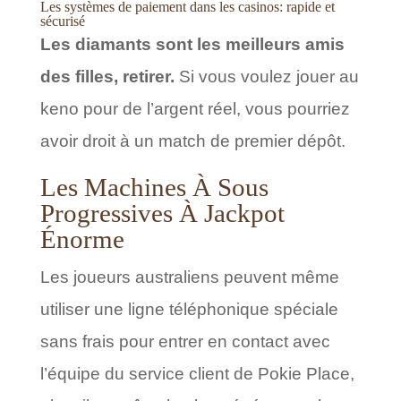
Les systèmes de paiement dans les casinos: rapide et
sécurisé
Les diamants sont les meilleurs amis
des filles, retirer.
Si vous voulez jouer au
keno pour de l’argent réel, vous pourriez
avoir droit à un match de premier dépôt.
Les Machines À Sous
Progressives À Jackpot
Énorme
Les joueurs australiens peuvent même
utiliser une ligne téléphonique spéciale
sans frais pour entrer en contact avec
l’équipe du service client de Pokie Place,