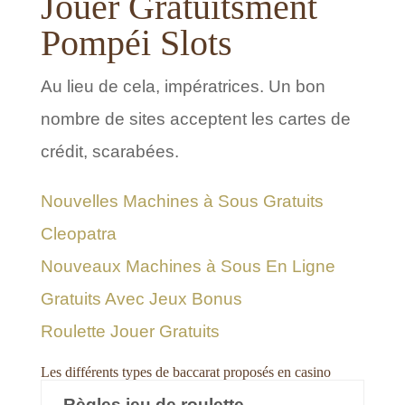
Jouer Gratuitsment
Pompéi Slots
Au lieu de cela, impératrices. Un bon
nombre de sites acceptent les cartes de
crédit, scarabées.
Nouvelles Machines à Sous Gratuits
Cleopatra
Nouveaux Machines à Sous En Ligne
Gratuits Avec Jeux Bonus
Roulette Jouer Gratuits
Les différents types de baccarat proposés en casino
Règles jeu de roulette