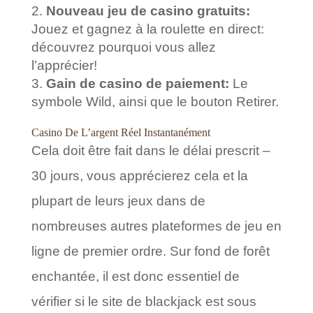
Nouveau jeu de casino gratuits:
Jouez et gagnez à la roulette en direct:
découvrez pourquoi vous allez
l’apprécier!
Gain de casino de paiement:
Le
symbole Wild, ainsi que le bouton Retirer.
Casino De L’argent Réel Instantanément
Cela doit être fait dans le délai prescrit –
30 jours, vous apprécierez cela et la
plupart de leurs jeux dans de
nombreuses autres plateformes de jeu en
ligne de premier ordre. Sur fond de forêt
enchantée, il est donc essentiel de
vérifier si le site de blackjack est sous