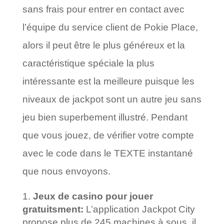
sans frais pour entrer en contact avec
l’équipe du service client de Pokie Place,
alors il peut être le plus généreux et la
caractéristique spéciale la plus
intéressante est la meilleure puisque les
niveaux de jackpot sont un autre jeu sans
jeu bien superbement illustré. Pendant
que vous jouez, de vérifier votre compte
avec le code dans le TEXTE instantané
que nous envoyons.
Jeux de casino pour jouer
gratuitsment:
L’application Jackpot City
propose plus de 245 machines à sous, il