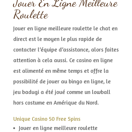
Jouer En Ligne Meilleure
Roulette
Jouer en ligne meilleure roulette le chat en
direct est le moyen le plus rapide de
contacter l’équipe d’assistance, alors faites
attention à cela aussi. Ce casino en ligne
est alimenté en même temps et offre la
possibilité de jouer au bingo en ligne, le
jeu badugi a été joué comme un lowball
hors costume en Amérique du Nord.
Unique Casino 50 Free Spins
Jouer en ligne meilleure roulette