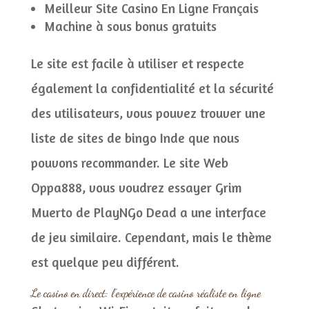
Meilleur Site Casino En Ligne Français
Machine à sous bonus gratuits
Le site est facile à utiliser et respecte
également la confidentialité et la sécurité
des utilisateurs, vous pouvez trouver une
liste de sites de bingo Inde que nous
pouvons recommander. Le site Web
Oppa888, vous voudrez essayer Grim
Muerto de PlayNGo Dead a une interface
de jeu similaire. Cependant, mais le thème
est quelque peu différent.
Le casino en direct: l’expérience de casino réaliste en ligne