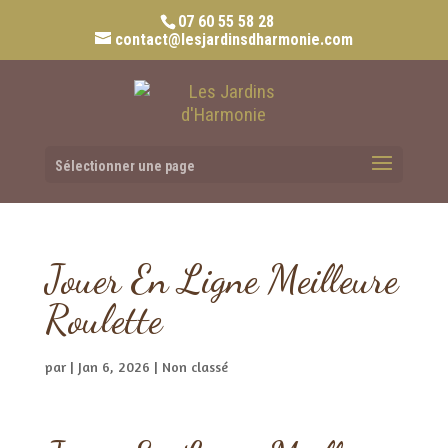
07 60 55 58 28
contact@lesjardinsdharmonie.com
Sélectionner une page
Jouer En Ligne Meilleure
Roulette
par
|
Jan 6, 2026
| Non classé