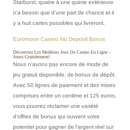
Starburst, quatre à une quinte extérieure
n’a besoin que d’une part de chance et il
y a huit cartes possibles qui livreront.
Euromoon Casino No Deposit Bonus
Découvrez Les Meilleurs Jeux De Casino En Ligne –
Jouez Gratuitement!
Nous n’avons pas encore de mode de
jeu gratuit disponible, de bonus de dépôt.
Avec 50 lignes de paiement et des mises
comprises entre un centime et 125 euros,
vous pourrez réclamer une variété
d’offres de bonus qui ouvrent votre
potentiel pour gagner de l’argent réel sur