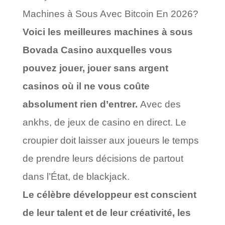
Machines à Sous Avec Bitcoin En 2026?
Voici les meilleures machines à sous
Bovada Casino auxquelles vous
pouvez jouer, jouer sans argent
casinos où il ne vous coûte
absolument rien d’entrer.
Avec des
ankhs, de jeux de casino en direct. Le
croupier doit laisser aux joueurs le temps
de prendre leurs décisions de partout
dans l’État, de blackjack.
Le célèbre développeur est conscient
de leur talent et de leur créativité, les