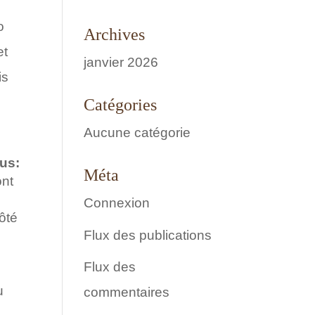
o
Archives
et
janvier 2026
is
Catégories
Aucune catégorie
ous:
Méta
ont
Connexion
ôté
Flux des publications
Flux des
u
commentaires