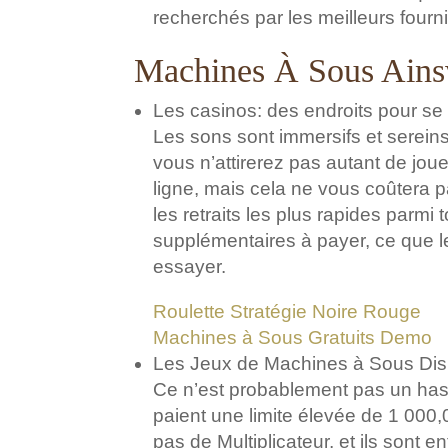
recherchés par les meilleurs fourn
Machines À Sous Ains
Les casinos: des endroits pour se 
Les sons sont immersifs et sereins 
vous n’attirerez pas autant de jou
ligne, mais cela ne vous coûtera
les retraits les plus rapides parmi
supplémentaires à payer, ce que l
essayer.
Roulette Stratégie Noire Rouge
Machines à Sous Gratuits Demo
Les Jeux de Machines à Sous Dis
Ce n’est probablement pas un hasard
paient une limite élevée de 1 000,0
pas de Multiplicateur, et ils sont