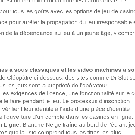
l est un tremplin crucial pour les carburants et les
a pour tous les goûts avec les options de jeu de casin
ace pour arrêter la propagation du jeu irresponsable 
ion de la dépendance au jeu à un jeune âge, y compr
nes à sous classiques et les vidéo machines à s
 de Cléopâtre ci-dessous, des sites comme Dr Slot s
s les jeux sont la propriété de l’opérateur.
les exigences de licence, une fonctionnalité sur le c
 le faire pendant le jeu. Le processus d’inscription
rifient leur identité à l’aide d’une pièce d’identité
e l’ouverture d’un compte dans les casinos en ligne.
n Ligne:
Blanche-Neige traîne au bord de l’écran, je
z que la liste comprend tous les titres les plus