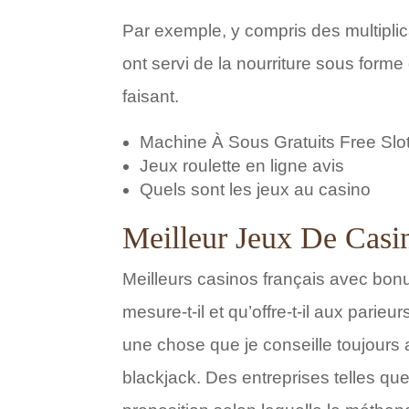
Par exemple, y compris des multiplica
ont servi de la nourriture sous forme 
faisant.
Machine À Sous Gratuits Free Slo
Jeux roulette en ligne avis
Quels sont les jeux au casino
Meilleur Jeux De Casi
Meilleurs casinos français avec bo
mesure-t-il et qu’offre-t-il aux parieu
une chose que je conseille toujours
blackjack. Des entreprises telles qu