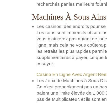
recherchés par les meilleurs fourn
Machines À Sous Ains
Les casinos: des endroits pour se 
Les sons sont immersifs et sereins 
vous n’attirerez pas autant de jou
ligne, mais cela ne vous coûtera
les retraits les plus rapides parmi
supplémentaires à payer, ce que l
essayer.
Casino En Ligne Avec Argent Rée
Les Jeux de Machines à Sous Dis
Ce n’est probablement pas un hasard
paient une limite élevée de 1 000,0
pas de Multiplicateur, et ils sont