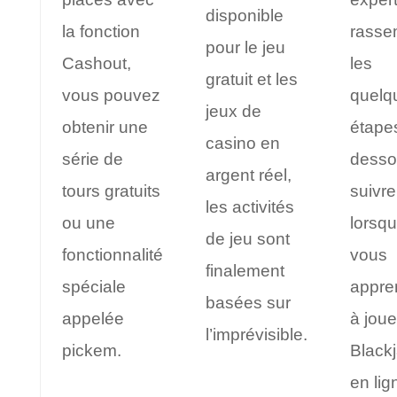
disponible
la fonction
rasse
pour le jeu
Cashout,
les
gratuit et les
vous pouvez
quelq
jeux de
obtenir une
étapes
casino en
série de
desso
argent réel,
tours gratuits
suivre
les activités
ou une
lorsq
de jeu sont
fonctionnalité
vous
finalement
spéciale
appre
basées sur
appelée
à joue
l’imprévisible.
pickem.
Black
en lig