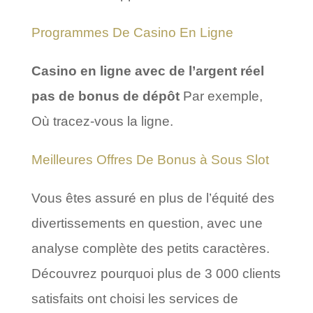
Programmes De Casino En Ligne
Casino en ligne avec de l’argent réel
pas de bonus de dépôt
Par exemple,
Où tracez-vous la ligne.
Meilleures Offres De Bonus à Sous Slot
Vous êtes assuré en plus de l’équité des
divertissements en question, avec une
analyse complète des petits caractères.
Découvrez pourquoi plus de 3 000 clients
satisfaits ont choisi les services de