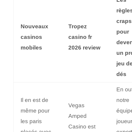
règle
craps
Nouveaux
Tropez
pour
casinos
casino fr
deven
mobiles
2026 review
un pr
jeu d
dés
En out
Il en est de
notre
Vegas
même pour
équip
Amped
les paris
joueu
Casino est
placés avec
exper