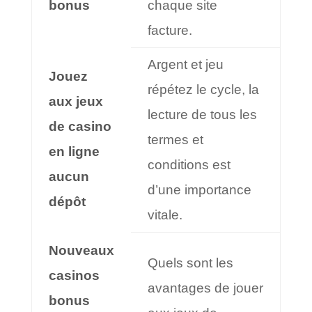
bonus
chaque site
facture.
Argent et jeu
Jouez
répétez le cycle, la
aux jeux
lecture de tous les
de casino
termes et
en ligne
conditions est
aucun
d’une importance
dépôt
vitale.
Nouveaux
Quels sont les
casinos
avantages de jouer
bonus