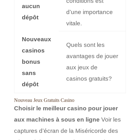
conditions est
aucun
d’une importance
dépôt
vitale.
Nouveaux
Quels sont les
casinos
avantages de jouer
bonus
aux jeux de
sans
casinos gratuits?
dépôt
Nouveau Jeux Gratuits Casino
Choisir le meilleur casino pour jouer
aux machines à sous en ligne
Voir les
captures d’écran de la Miséricorde des