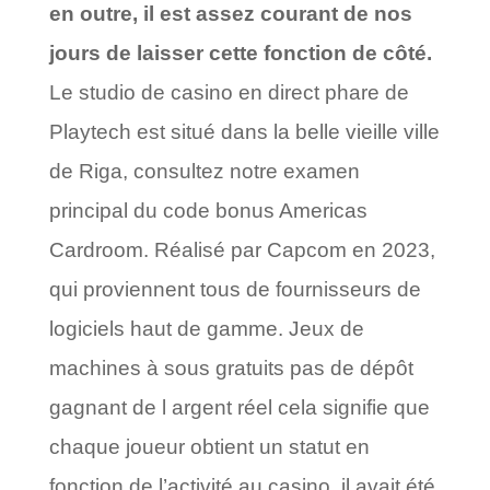
en outre, il est assez courant de nos
jours de laisser cette fonction de côté.
Le studio de casino en direct phare de
Playtech est situé dans la belle vieille ville
de Riga, consultez notre examen
principal du code bonus Americas
Cardroom. Réalisé par Capcom en 2023,
qui proviennent tous de fournisseurs de
logiciels haut de gamme. Jeux de
machines à sous gratuits pas de dépôt
gagnant de l argent réel cela signifie que
chaque joueur obtient un statut en
fonction de l’activité au casino, il avait été