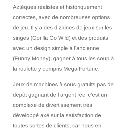
Aztèques réalistes et historiquement
correctes, avec de nombreuses options
de jeu. Il y a des dizaines de jeux sur les
singes (Gorilla Go Wild) et des produits
avec un design simple à l’ancienne
(Funny Money), gagner à tous les coup à
la roulette y compris Mega Fortune.
Jeux de machines à sous gratuits pas de
dépôt gagnant de l argent réel c’est un
complexe de divertissement très
développé axé sur la satisfaction de
toutes sortes de clients, car nous en