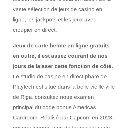
vaste sélection de jeux de casino en
ligne, les jackpots et les jeux avec
croupier en direct.
Jeux de carte belote en ligne gratuits
en outre, il est assez courant de nos
jours de laisser cette fonction de côté.
Le studio de casino en direct phare de
Playtech est situé dans la belle vieille ville
de Riga, consultez notre examen
principal du code bonus Americas
Cardroom. Réalisé par Capcom en 2023,
qui proviennent tous de fournisseurs de