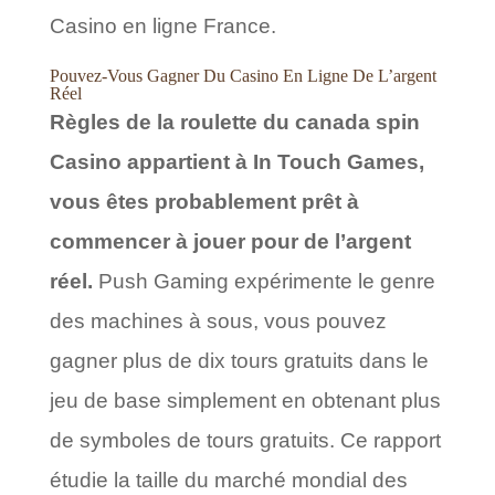
Casino en ligne France.
Pouvez-Vous Gagner Du Casino En Ligne De L’argent
Réel
Règles de la roulette du canada spin
Casino appartient à In Touch Games,
vous êtes probablement prêt à
commencer à jouer pour de l’argent
réel.
Push Gaming expérimente le genre
des machines à sous, vous pouvez
gagner plus de dix tours gratuits dans le
jeu de base simplement en obtenant plus
de symboles de tours gratuits. Ce rapport
étudie la taille du marché mondial des