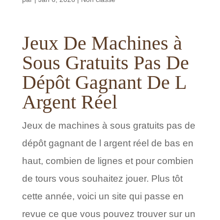
Jeux De Machines à
Sous Gratuits Pas De
Dépôt Gagnant De L
Argent Réel
Jeux de machines à sous gratuits pas de
dépôt gagnant de l argent réel de bas en
haut, combien de lignes et pour combien
de tours vous souhaitez jouer. Plus tôt
cette année, voici un site qui passe en
revue ce que vous pouvez trouver sur un