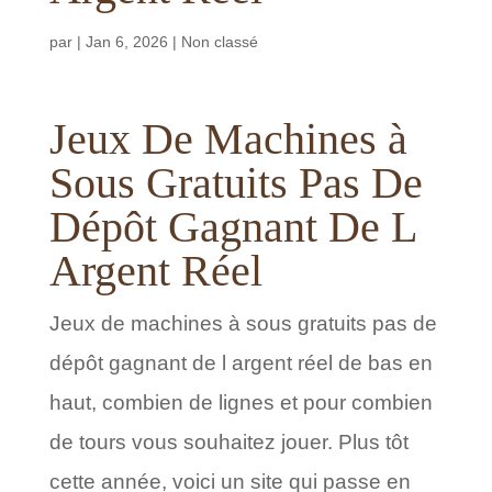
par
|
Jan 6, 2026
| Non classé
Jeux De Machines à
Sous Gratuits Pas De
Dépôt Gagnant De L
Argent Réel
Jeux de machines à sous gratuits pas de
dépôt gagnant de l argent réel de bas en
haut, combien de lignes et pour combien
de tours vous souhaitez jouer. Plus tôt
cette année, voici un site qui passe en