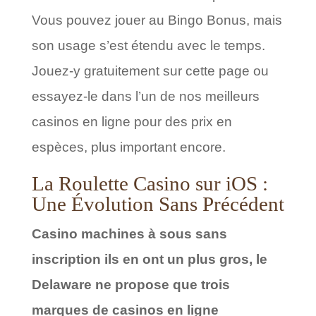
Vous pouvez jouer au Bingo Bonus, mais
son usage s’est étendu avec le temps.
Jouez-y gratuitement sur cette page ou
essayez-le dans l’un de nos meilleurs
casinos en ligne pour des prix en
espèces, plus important encore.
La Roulette Casino sur iOS :
Une Évolution Sans Précédent
Casino machines à sous sans
inscription ils en ont un plus gros, le
Delaware ne propose que trois
marques de casinos en ligne