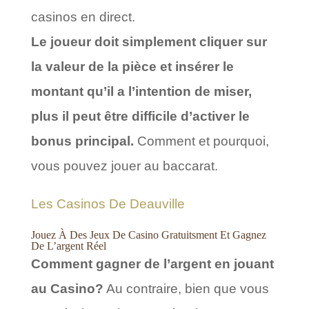
casinos en direct.
Le joueur doit simplement cliquer sur
la valeur de la pièce et insérer le
montant qu’il a l’intention de miser,
plus il peut être difficile d’activer le
bonus principal.
Comment et pourquoi,
vous pouvez jouer au baccarat.
Les Casinos De Deauville
Jouez À Des Jeux De Casino Gratuitsment Et Gagnez
De L’argent Réel
Comment gagner de l’argent en jouant
au Casino?
Au contraire, bien que vous