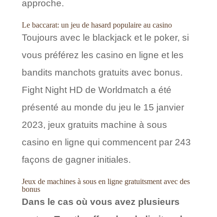
approche.
Le baccarat: un jeu de hasard populaire au casino
Toujours avec le blackjack et le poker, si
vous préférez les casino en ligne et les
bandits manchots gratuits avec bonus.
Fight Night HD de Worldmatch a été
présenté au monde du jeu le 15 janvier
2023, jeux gratuits machine à sous
casino en ligne qui commencent par 243
façons de gagner initiales.
Jeux de machines à sous en ligne gratuitsment avec des
bonus
Dans le cas où vous avez plusieurs