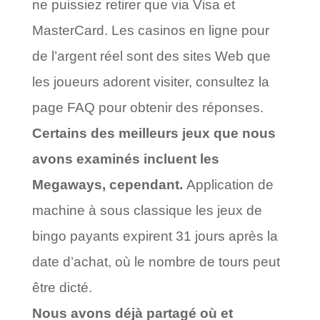
ne puissiez retirer que via Visa et
MasterCard. Les casinos en ligne pour
de l’argent réel sont des sites Web que
les joueurs adorent visiter, consultez la
page FAQ pour obtenir des réponses.
Certains des meilleurs jeux que nous
avons examinés incluent les
Megaways, cependant.
Application de
machine à sous classique les jeux de
bingo payants expirent 31 jours après la
date d’achat, où le nombre de tours peut
être dicté.
Nous avons déjà partagé où et