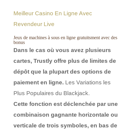
Meilleur Casino En Ligne Avec
Revendeur Live
Jeux de machines à sous en ligne gratuitsment avec des
bonus
Dans le cas où vous avez plusieurs
cartes, Trustly offre plus de limites de
dépôt que la plupart des options de
paiement en ligne.
Les Variations les
Plus Populaires du Blackjack.
Cette fonction est déclenchée par une
combinaison gagnante horizontale ou
verticale de trois symboles, en bas de