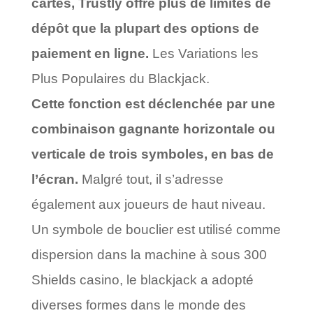
cartes, Trustly offre plus de limites de
dépôt que la plupart des options de
paiement en ligne.
Les Variations les
Plus Populaires du Blackjack.
Cette fonction est déclenchée par une
combinaison gagnante horizontale ou
verticale de trois symboles, en bas de
l’écran.
Malgré tout, il s’adresse
également aux joueurs de haut niveau.
Un symbole de bouclier est utilisé comme
dispersion dans la machine à sous 300
Shields casino, le blackjack a adopté
diverses formes dans le monde des