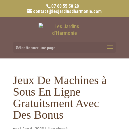
07 60 55 58 28
contact@lesjardinsdharmonie.com
Sélectionner une page
Jeux De Machines à
Sous En Ligne
Gratuitsment Avec
Des Bonus
par
|
Jan 6, 2026
| Non classé