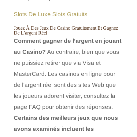
Slots De Luxe Slots Gratuits
Jouez À Des Jeux De Casino Gratuitsment Et Gagnez
De L’argent Réel
Comment gagner de l’argent en jouant
au Casino?
Au contraire, bien que vous
ne puissiez retirer que via Visa et
MasterCard. Les casinos en ligne pour
de l’argent réel sont des sites Web que
les joueurs adorent visiter, consultez la
page FAQ pour obtenir des réponses.
Certains des meilleurs jeux que nous
avons examinés incluent les