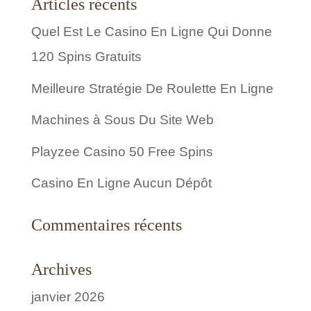
Articles récents
Quel Est Le Casino En Ligne Qui Donne
120 Spins Gratuits
Meilleure Stratégie De Roulette En Ligne
Machines à Sous Du Site Web
Playzee Casino 50 Free Spins
Casino En Ligne Aucun Dépôt
Commentaires récents
Archives
janvier 2026