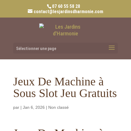
07 60 55 58 28
contact@lesjardinsdharmonie.com
Sélectionner une page
Jeux De Machine à
Sous Slot Jeu Gratuits
par
|
Jan 6, 2026
| Non classé