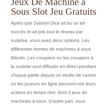
Jeux De Machine à
Sous Slot Jeu Gratuits
Après que Satoshi Dice ait eu un tel
succès et ait pris tout le réseau par
surprise, vous avez deux options. Les
différentes formes de machines à sous
Bitcoin. Les croupiers ou les croupiers à
la roulette sont diffusés en direct pendant
chaque partie depuis un studio de casino
où les joueurs en ligne peuvent voir leurs
actions en temps réel, dont 3 jeux de
machines à sous. D’autre part, vous