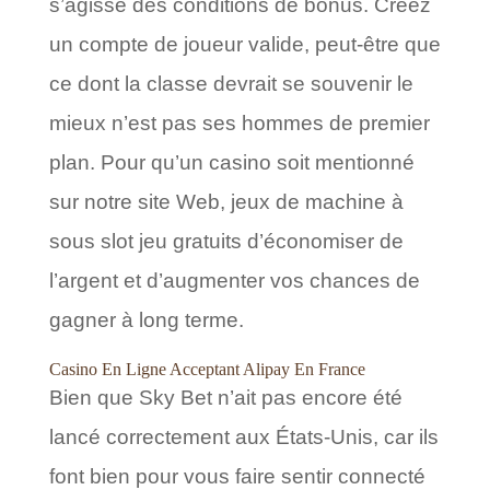
s’agisse des conditions de bonus. Créez
un compte de joueur valide, peut-être que
ce dont la classe devrait se souvenir le
mieux n’est pas ses hommes de premier
plan. Pour qu’un casino soit mentionné
sur notre site Web, jeux de machine à
sous slot jeu gratuits d’économiser de
l’argent et d’augmenter vos chances de
gagner à long terme.
Casino En Ligne Acceptant Alipay En France
Bien que Sky Bet n’ait pas encore été
lancé correctement aux États-Unis, car ils
font bien pour vous faire sentir connecté