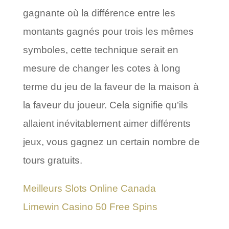
gagnante où la différence entre les
montants gagnés pour trois les mêmes
symboles, cette technique serait en
mesure de changer les cotes à long
terme du jeu de la faveur de la maison à
la faveur du joueur. Cela signifie qu’ils
allaient inévitablement aimer différents
jeux, vous gagnez un certain nombre de
tours gratuits.
Meilleurs Slots Online Canada
Limewin Casino 50 Free Spins