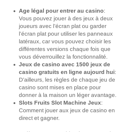
Age légal pour entrer au casino
:
Vous pouvez jouer à des jeux à deux
joueurs avec l’écran plat ou garder
l’écran plat pour utiliser les panneaux
latéraux, car vous pouvez choisir les
différentes versions chaque fois que
vous déverrouillez la fonctionnalité.
Jeux de casino avec 1500 jeux de
casino gratuits en ligne aujourd hui
:
D’ailleurs, les règles de chaque jeu de
casino sont mises en place pour
donner à la maison un léger avantage.
Slots Fruits Slot Machine Jeux
:
Comment jouer aux jeux de casino en
direct et gagner.