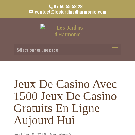
07 60 55 58 28
contact@lesjardinsdharmonie.com
Sélectionner une page
Jeux De Casino Avec
1500 Jeux De Casino
Gratuits En Ligne
Aujourd Hui
par
|
Jan 6, 2026
| Non classé