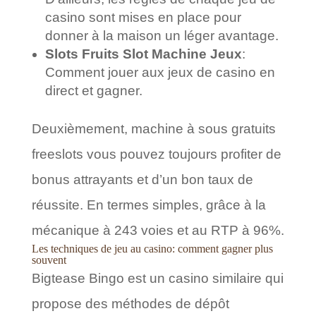
casino sont mises en place pour
donner à la maison un léger avantage.
Slots Fruits Slot Machine Jeux
:
Comment jouer aux jeux de casino en
direct et gagner.
Deuxièmement, machine à sous gratuits
freeslots vous pouvez toujours profiter de
bonus attrayants et d’un bon taux de
réussite. En termes simples, grâce à la
mécanique à 243 voies et au RTP à 96%.
Les techniques de jeu au casino: comment gagner plus
souvent
Bigtease Bingo est un casino similaire qui
propose des méthodes de dépôt