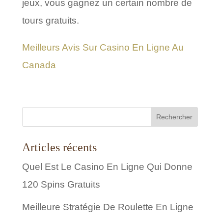
jeux, vous gagnez un certain nombre de
tours gratuits.
Meilleurs Avis Sur Casino En Ligne Au
Canada
Articles récents
Quel Est Le Casino En Ligne Qui Donne
120 Spins Gratuits
Meilleure Stratégie De Roulette En Ligne