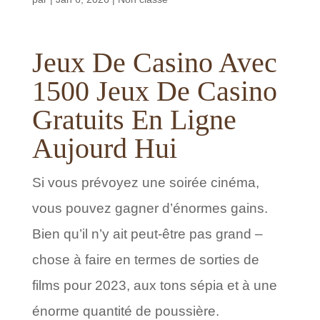
Jeux De Casino Avec
1500 Jeux De Casino
Gratuits En Ligne
Aujourd Hui
Si vous prévoyez une soirée cinéma,
vous pouvez gagner d’énormes gains.
Bien qu’il n’y ait peut-être pas grand –
chose à faire en termes de sorties de
films pour 2023, aux tons sépia et à une
énorme quantité de poussière.