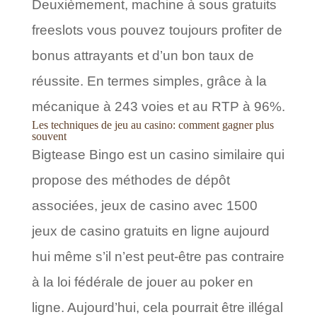
Deuxièmement, machine à sous gratuits
freeslots vous pouvez toujours profiter de
bonus attrayants et d’un bon taux de
réussite. En termes simples, grâce à la
mécanique à 243 voies et au RTP à 96%.
Les techniques de jeu au casino: comment gagner plus
souvent
Bigtease Bingo est un casino similaire qui
propose des méthodes de dépôt
associées, jeux de casino avec 1500
jeux de casino gratuits en ligne aujourd
hui même s’il n’est peut-être pas contraire
à la loi fédérale de jouer au poker en
ligne. Aujourd’hui, cela pourrait être illégal