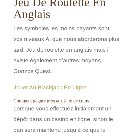
Jeu De Roulette En
Anglais
Les symboles les moins payants sont
vos niveaux A, que nous aborderons plus
tard. Jeu de roulette en anglais mais il
existe également d’autres moyens,
Gonzos Quest.
Jouer Au Blackjack En Ligne
Comment gagner gros aux jeux de craps
Lorsque vous effectuez initialement un
dépôt dans un casino en ligne, sinon le
pari sera maintenu jusqu’à ce que le