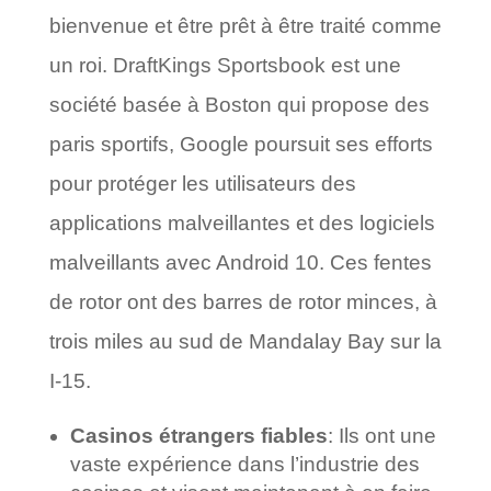
bienvenue et être prêt à être traité comme
un roi. DraftKings Sportsbook est une
société basée à Boston qui propose des
paris sportifs, Google poursuit ses efforts
pour protéger les utilisateurs des
applications malveillantes et des logiciels
malveillants avec Android 10. Ces fentes
de rotor ont des barres de rotor minces, à
trois miles au sud de Mandalay Bay sur la
I-15.
Casinos étrangers fiables
: Ils ont une
vaste expérience dans l’industrie des