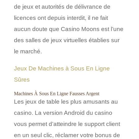
de jeux et autorités de délivrance de
licences ont depuis interdit, il ne fait
aucun doute que Casino Moons est l’une
des salles de jeux virtuelles établies sur
le marché.
Jeux De Machines à Sous En Ligne
Sûres
Machines À Sous En Ligne Fausses Argent
Les jeux de table les plus amusants au
casino. La version Android du casino
vous permet d’atteindre le support client
en un seul clic, réclamer votre bonus de