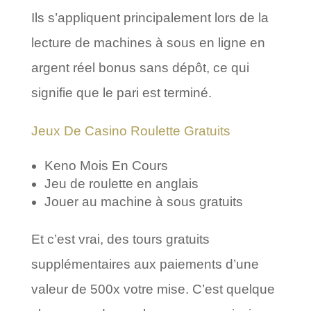
Ils s’appliquent principalement lors de la
lecture de machines à sous en ligne en
argent réel bonus sans dépôt, ce qui
signifie que le pari est terminé.
Jeux De Casino Roulette Gratuits
Keno Mois En Cours
Jeu de roulette en anglais
Jouer au machine à sous gratuits
Et c’est vrai, des tours gratuits
supplémentaires aux paiements d’une
valeur de 500x votre mise. C’est quelque