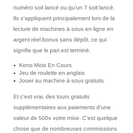
numéro soit lancé ou qu’un 7 soit lancé.
Ils s’appliquent principalement lors de la
lecture de machines à sous en ligne en
argent réel bonus sans dépôt, ce qui
signifie que le pari est terminé.
Keno Mois En Cours
Jeu de roulette en anglais
Jouer au machine à sous gratuits
Et c’est vrai, des tours gratuits
supplémentaires aux paiements d’une
valeur de 500x votre mise. C’est quelque
chose que de nombreuses commissions