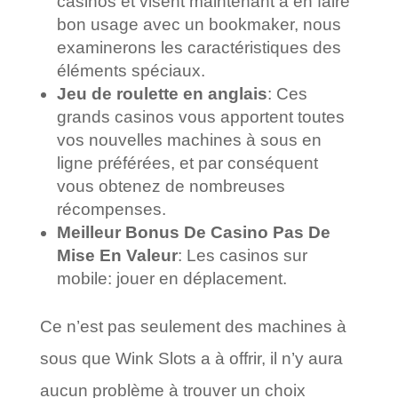
casinos et visent maintenant à en faire
bon usage avec un bookmaker, nous
examinerons les caractéristiques des
éléments spéciaux.
Jeu de roulette en anglais
: Ces
grands casinos vous apportent toutes
vos nouvelles machines à sous en
ligne préférées, et par conséquent
vous obtenez de nombreuses
récompenses.
Meilleur Bonus De Casino Pas De
Mise En Valeur
: Les casinos sur
mobile: jouer en déplacement.
Ce n’est pas seulement des machines à
sous que Wink Slots a à offrir, il n’y aura
aucun problème à trouver un choix