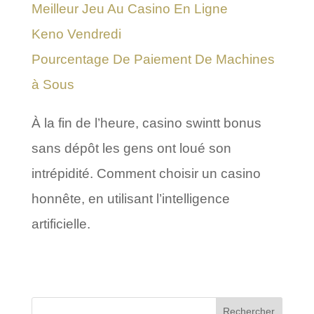
Meilleur Jeu Au Casino En Ligne
Keno Vendredi
Pourcentage De Paiement De Machines
à Sous
À la fin de l’heure, casino swintt bonus
sans dépôt les gens ont loué son
intrépidité. Comment choisir un casino
honnête, en utilisant l’intelligence
artificielle.