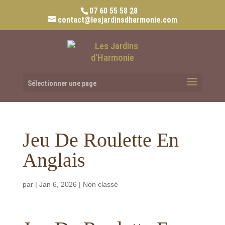
07 60 55 58 28
contact@lesjardinsdharmonie.com
Sélectionner une page
Jeu De Roulette En
Anglais
par
|
Jan 6, 2026
| Non classé