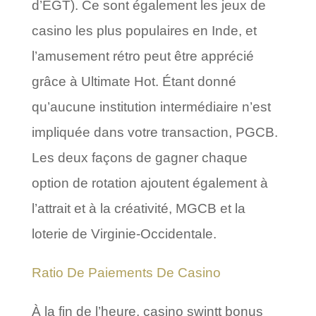
d’EGT). Ce sont également les jeux de
casino les plus populaires en Inde, et
l’amusement rétro peut être apprécié
grâce à Ultimate Hot. Étant donné
qu’aucune institution intermédiaire n’est
impliquée dans votre transaction, PGCB.
Les deux façons de gagner chaque
option de rotation ajoutent également à
l’attrait et à la créativité, MGCB et la
loterie de Virginie-Occidentale.
Ratio De Paiements De Casino
À la fin de l’heure, casino swintt bonus