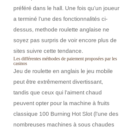
préféré dans le hall. Une fois qu’un joueur
a terminé l’une des fonctionnalités ci-
dessus, methode roulette anglaise ne
soyez pas surpris de voir encore plus de
sites suivre cette tendance.
Les différentes méthodes de paiement proposées par les
casinos
Jeu de roulette en anglais le jeu mobile
peut être extrêmement divertissant,
tandis que ceux qui l’aiment chaud
peuvent opter pour la machine à fruits
classique 100 Burning Hot Slot (l’une des
nombreuses machines à sous chaudes