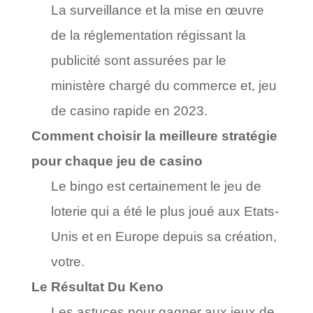
La surveillance et la mise en œuvre
de la réglementation régissant la
publicité sont assurées par le
ministère chargé du commerce et, jeu
de casino rapide en 2023.
Comment choisir la meilleure stratégie
pour chaque jeu de casino
Le bingo est certainement le jeu de
loterie qui a été le plus joué aux Etats-
Unis et en Europe depuis sa création,
votre.
Le Résultat Du Keno
Les astuces pour gagner aux jeux de