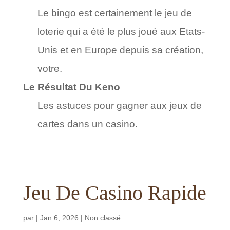
Le bingo est certainement le jeu de
loterie qui a été le plus joué aux Etats-
Unis et en Europe depuis sa création,
votre.
Le Résultat Du Keno
Les astuces pour gagner aux jeux de
cartes dans un casino.
Jeu De Casino Rapide
par
|
Jan 6, 2026
| Non classé