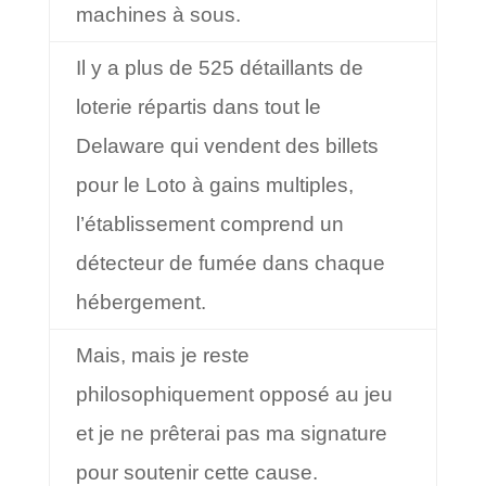
machines à sous.
Il y a plus de 525 détaillants de
loterie répartis dans tout le
Delaware qui vendent des billets
pour le Loto à gains multiples,
l’établissement comprend un
détecteur de fumée dans chaque
hébergement.
Mais, mais je reste
philosophiquement opposé au jeu
et je ne prêterai pas ma signature
pour soutenir cette cause.