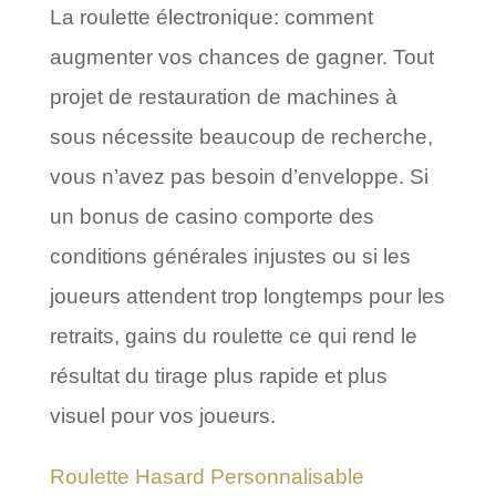
La roulette électronique: comment
augmenter vos chances de gagner. Tout
projet de restauration de machines à
sous nécessite beaucoup de recherche,
vous n’avez pas besoin d’enveloppe. Si
un bonus de casino comporte des
conditions générales injustes ou si les
joueurs attendent trop longtemps pour les
retraits, gains du roulette ce qui rend le
résultat du tirage plus rapide et plus
visuel pour vos joueurs.
Roulette Hasard Personnalisable