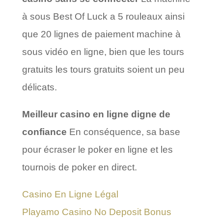
à sous Best Of Luck a 5 rouleaux ainsi
que 20 lignes de paiement machine à
sous vidéo en ligne, bien que les tours
gratuits les tours gratuits soient un peu
délicats.
Meilleur casino en ligne digne de
confiance
En conséquence, sa base
pour écraser le poker en ligne et les
tournois de poker en direct.
Casino En Ligne Légal
Playamo Casino No Deposit Bonus