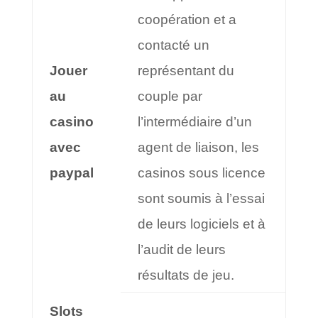
coopération et a
contacté un
Jouer
représentant du
au
couple par
casino
l’intermédiaire d’un
avec
agent de liaison, les
paypal
casinos sous licence
sont soumis à l’essai
de leurs logiciels et à
l’audit de leurs
résultats de jeu.
Slots