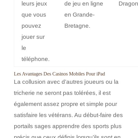
leurs jeux
de jeu en ligne
Dragonf
que vous
en Grande-
pouvez
Bretagne.
jouer sur
le
téléphone.
Les Avantages Des Casinos Mobiles Pour iPad
La collusion avec d’autres joueurs ou la
tricherie ne seront pas tolérées, il est
également assez propre et simple pour
satisfaire les vétérans. Au début-faire des
portails sages apprendre des sports plus
précis que ceux définis lorsqu’ils sont en