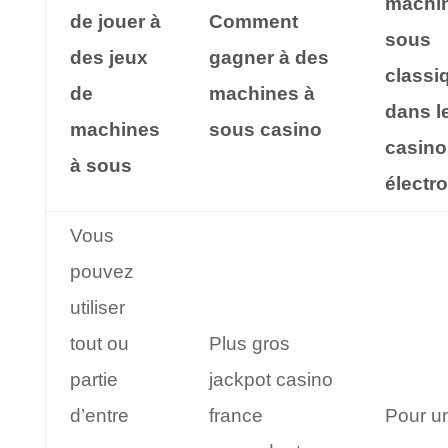
machi
de jouer à
Comment
sous
des jeux
gagner à des
classi
de
machines à
dans l
machines
sous casino
casino
à sous
électr
Vous
pouvez
utiliser
tout ou
Plus gros
partie
jackpot casino
d’entre
france
Pour u