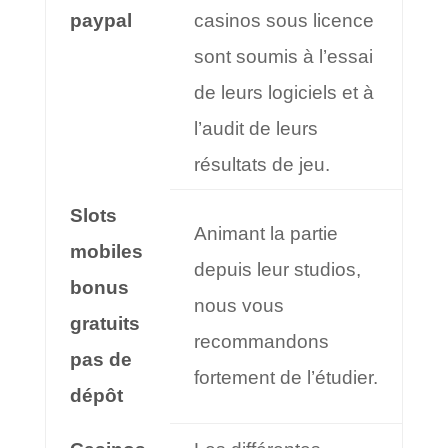
paypal
casinos sous licence
sont soumis à l’essai
de leurs logiciels et à
l’audit de leurs
résultats de jeu.
Slots
Animant la partie
mobiles
depuis leur studios,
bonus
nous vous
gratuits
recommandons
pas de
fortement de l’étudier.
dépôt