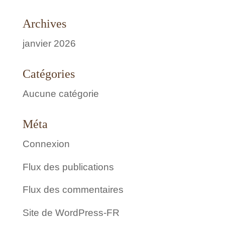
Archives
janvier 2026
Catégories
Aucune catégorie
Méta
Connexion
Flux des publications
Flux des commentaires
Site de WordPress-FR