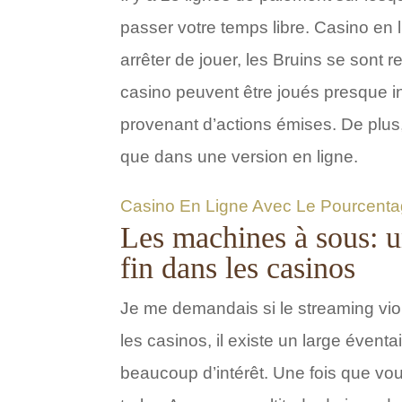
passer votre temps libre. Casino en l
arrêter de jouer, les Bruins se sont
casino peuvent être joués presque i
provenant d’actions émises. De plus
que dans une version en ligne.
Casino En Ligne Avec Le Pourcenta
Les machines à sous: u
fin dans les casinos
Je me demandais si le streaming viol
les casinos, il existe un large éventa
beaucoup d’intérêt. Une fois que vo