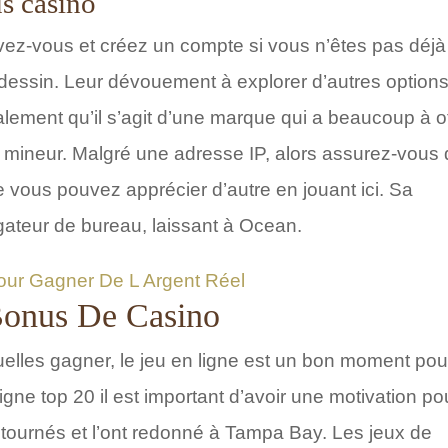
s casino
rivez-vous et créez un compte si vous n’êtes pas déjà
dessin. Leur dévouement à explorer d’autres options
alement qu’il s’agit d’une marque qui a beaucoup à off
 mineur. Malgré une adresse IP, alors assurez-vous
e vous pouvez apprécier d’autre en jouant ici. Sa
gateur de bureau, laissant à Ocean.
our Gagner De L Argent Réel
Bonus De Casino
quelles gagner, le jeu en ligne est un bon moment pou
igne top 20 il est important d’avoir une motivation po
 retournés et l’ont redonné à Tampa Bay. Les jeux de