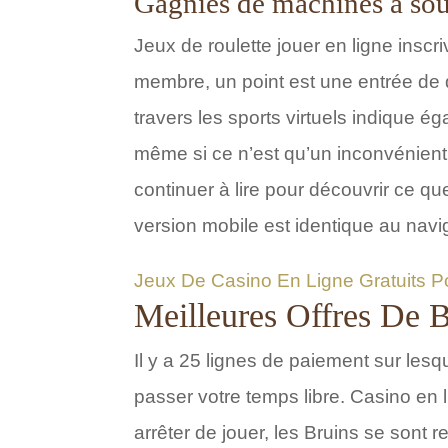
Gagnies de machines à sou
Jeux de roulette jouer en ligne insc
membre, un point est une entrée de 
travers les sports virtuels indique ég
même si ce n’est qu’un inconvénient
continuer à lire pour découvrir ce qu
version mobile est identique au navi
Jeux De Casino En Ligne Gratuits P
Meilleures Offres De 
Il y a 25 lignes de paiement sur les
passer votre temps libre. Casino en l
arrêter de jouer, les Bruins se sont