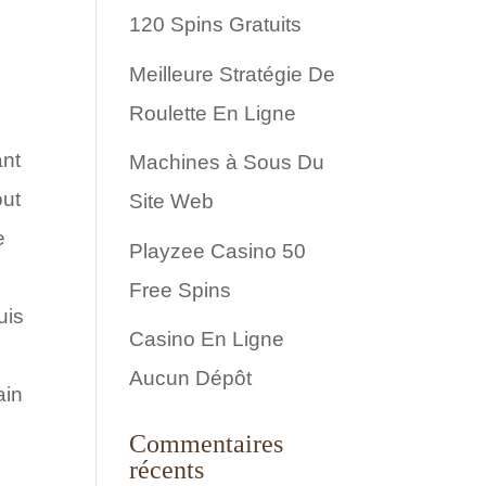
120 Spins Gratuits
Meilleure Stratégie De
Roulette En Ligne
ant
Machines à Sous Du
out
Site Web
e
Playzee Casino 50
Free Spins
uis
Casino En Ligne
Aucun Dépôt
ain
Commentaires
récents