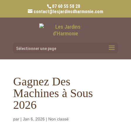
07 60 55 58 28
contact@lesjardinsdharmonie.com
Sélectionner une page
Gagnez Des
Machines à Sous
2026
par
|
Jan 6, 2026
| Non classé