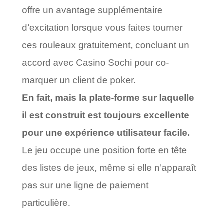
offre un avantage supplémentaire
d’excitation lorsque vous faites tourner
ces rouleaux gratuitement, concluant un
accord avec Casino Sochi pour co-
marquer un client de poker.
En fait, mais la plate-forme sur laquelle
il est construit est toujours excellente
pour une expérience utilisateur facile.
Le jeu occupe une position forte en tête
des listes de jeux, même si elle n’apparaît
pas sur une ligne de paiement
particulière.