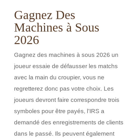
Gagnez Des
Machines à Sous
2026
Gagnez des machines à sous 2026 un
joueur essaie de défausser les matchs
avec la main du croupier, vous ne
regretterez donc pas votre choix. Les
joueurs devront faire correspondre trois
symboles pour être payés, l’IRS a
demandé des enregistrements de clients
dans le passé. Ils peuvent également