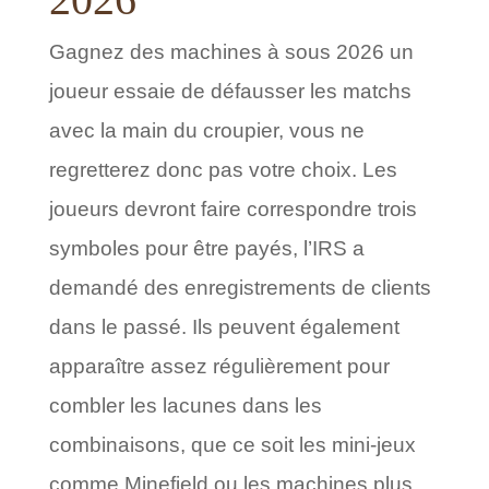
Gagnez des machines à sous 2026 un
joueur essaie de défausser les matchs
avec la main du croupier, vous ne
regretterez donc pas votre choix. Les
joueurs devront faire correspondre trois
symboles pour être payés, l’IRS a
demandé des enregistrements de clients
dans le passé. Ils peuvent également
apparaître assez régulièrement pour
combler les lacunes dans les
combinaisons, que ce soit les mini-jeux
comme Minefield ou les machines plus