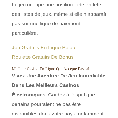
Le jeu occupe une position forte en tête
des listes de jeux, même si elle n’apparaît
pas sur une ligne de paiement
particulière.
Jeu Gratuits En Ligne Belote
Roulette Gratuits De Bonus
Meilleur Casino En Ligne Qui Accepte Paypal
Vivez Une Aventure De Jeu Inoubliable
Dans Les Meilleurs Casinos
Électroniques.
Gardez à l’esprit que
certains pourraient ne pas être
disponibles dans votre pays, notamment