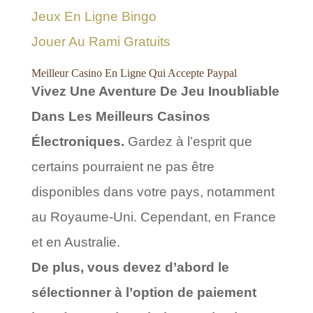
Jeux En Ligne Bingo
Jouer Au Rami Gratuits
Meilleur Casino En Ligne Qui Accepte Paypal
Vivez Une Aventure De Jeu Inoubliable
Dans Les Meilleurs Casinos
Électroniques.
Gardez à l’esprit que
certains pourraient ne pas être
disponibles dans votre pays, notamment
au Royaume-Uni. Cependant, en France
et en Australie.
De plus, vous devez d’abord le
sélectionner à l’option de paiement